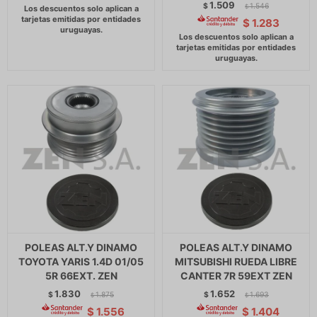
1.509
$
1.546
$
$
1.283
POLEAS ALT.Y DINAMO
POLEAS ALT.Y DINAMO
TOYOTA YARIS 1.4D 01/05
MITSUBISHI RUEDA LIBRE
5R 66EXT. ZEN
CANTER 7R 59EXT ZEN
1.830
1.652
$
1.875
$
1.693
$
$
$
1.556
$
1.404