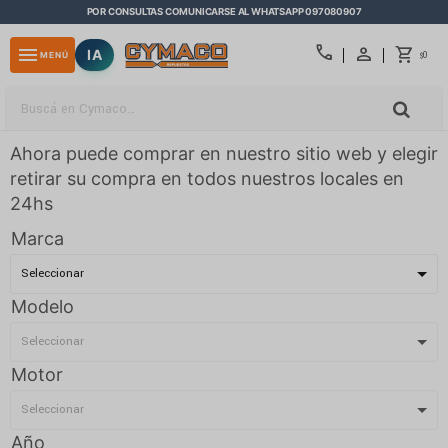
POR CONSULTAS COMUNICARSE AL WHATSAPP 097080907
close
call
menu
IA
0
MENÚ
$
Ahora puede comprar en nuestro sitio web y elegir
retirar su compra en todos nuestros locales en
24hs
Marca
Modelo
Motor
Año