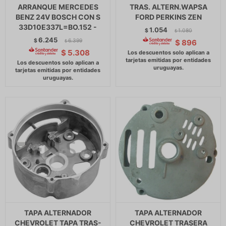
ARRANQUE MERCEDES
TRAS. ALTERN.WAPSA
BENZ 24V BOSCH CON S
FORD PERKINS ZEN
33D10E337L=BO.152 -
1.054
$
1.080
$
6.245
$
6.399
$
896
$
$
5.308
TAPA ALTERNADOR
TAPA ALTERNADOR
CHEVROLET TAPA TRAS-
CHEVROLET TRASERA