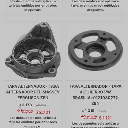
TAPA ALTERNADOR - TAPA
TAPA ALTERNADOR - TAPA
ALTERNADOR DEL.MASSEY
ALT.HIERRO VW
FERGUSON ZEN
BRASILIA=9121080272
ZEN
3.178
$
3.256
$
1.319
$
1.352
$
2.701
$
$
1.121