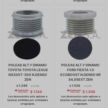
POLEAS ALT.Y DINAMO
POLEAS ALT.Y DINAMO
TOYOTA TOYOTA LEXUS
FORD FIESTA 1.0
NX200T-300 N.DENSO
ECOBOOST N.DENSO 6R
ZEN
54,05EXT ZEN
1.346
1.536
$
1.379
$
1.574
$
$
$
1.144
$
1.306