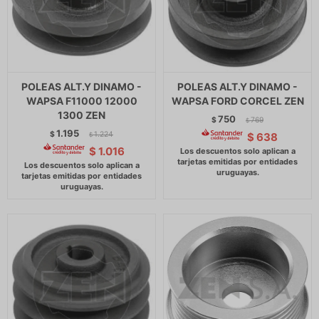
POLEAS ALT.Y DINAMO -
POLEAS ALT.Y DINAMO -
WAPSA F11000 12000
WAPSA FORD CORCEL ZEN
1300 ZEN
750
$
769
$
1.195
$
1.224
$
638
$
$
1.016