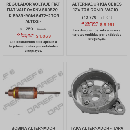
REGULADOR VOLTAJE FIAT
ALTERNADOR KIA CERES
FIAT VALEO=RNV.593529-
12V 70A CON B-VACIO -
IK.5939-RGM.5472-2TOR
10.778
$
11.043
$
ALTOS -
$
9.161
1.250
$
1.281
$
$
1.063
BOBINA ALTERNADOR
TAPA ALTERNADOR - TAPA