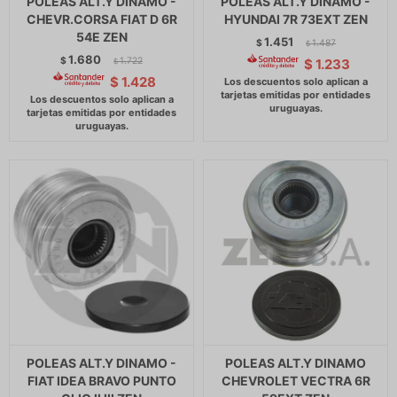
POLEAS ALT.Y DINAMO -
POLEAS ALT.Y DINAMO -
CHEVR.CORSA FIAT D 6R
HYUNDAI 7R 73EXT ZEN
54E ZEN
1.451
$
1.487
$
1.680
$
1.722
$
1.233
$
$
1.428
POLEAS ALT.Y DINAMO -
POLEAS ALT.Y DINAMO
FIAT IDEA BRAVO PUNTO
CHEVROLET VECTRA 6R