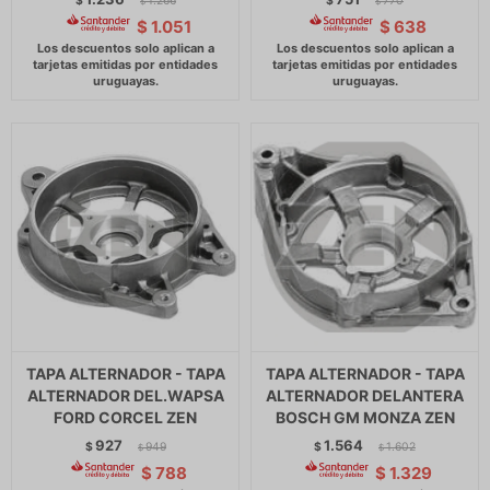
$
1.266
$
770
$
$
$
1.051
$
638
TAPA ALTERNADOR - TAPA
TAPA ALTERNADOR - TAPA
ALTERNADOR DEL.WAPSA
ALTERNADOR DELANTERA
FORD CORCEL ZEN
BOSCH GM MONZA ZEN
927
1.564
$
949
$
1.602
$
$
$
788
$
1.329