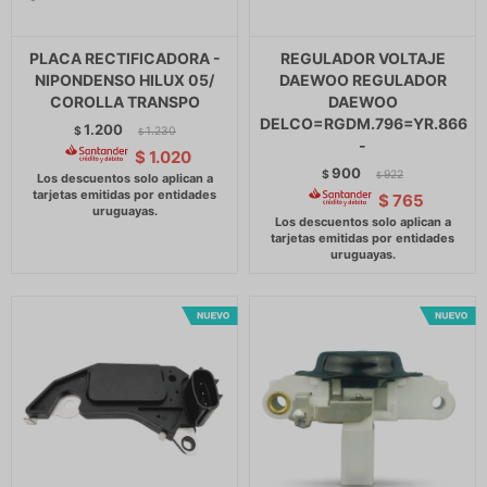
PLACA RECTIFICADORA -
REGULADOR VOLTAJE
NIPONDENSO HILUX 05/
DAEWOO REGULADOR
COROLLA TRANSPO
DAEWOO
DELCO=RGDM.796=YR.866
1.200
$
1.230
$
-
$
1.020
900
$
922
$
$
765