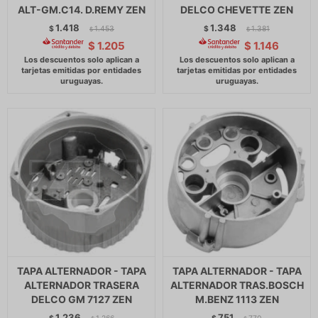
ALT-GM.C14. D.REMY ZEN
DELCO CHEVETTE ZEN
1.418
1.348
$
1.453
$
1.381
$
$
$
1.205
$
1.146
TAPA ALTERNADOR - TAPA
TAPA ALTERNADOR - TAPA
ALTERNADOR TRASERA
ALTERNADOR TRAS.BOSCH
DELCO GM 7127 ZEN
M.BENZ 1113 ZEN
1.236
751