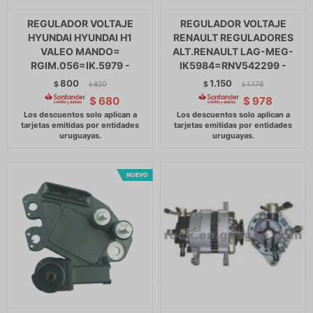
REGULADOR VOLTAJE
REGULADOR VOLTAJE
HYUNDAI HYUNDAI H1
RENAULT REGULADORES
VALEO MANDO=
ALT.RENAULT LAG-MEG-
RGIM.056=IK.5979 -
IK5984=RNV542299 -
800
1.150
$
820
$
1.178
$
$
$
680
$
978