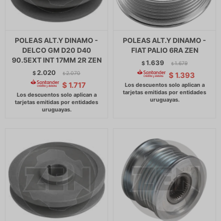
POLEAS ALT.Y DINAMO -
POLEAS ALT.Y DINAMO -
DELCO GM D20 D40
FIAT PALIO 6RA ZEN
90.5EXT INT 17MM 2R ZEN
1.639
$
1.679
$
2.020
$
2.070
$
1.393
$
$
1.717