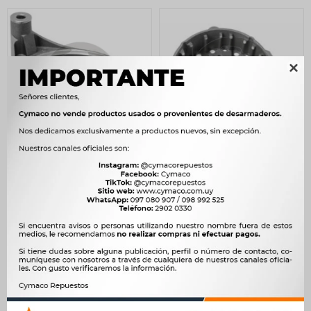

TAPA ALTERNADOR - TAPA
TAPA ALTERNADOR - TAPA
ALTERNADOR DEL.FORD
DEL.ALTER.MBB 709-710-
CARGO 1218-3223 ZEN
912-914 ZEN
2.197
1.948
$
2.251
$
1.996
$
$
$
1.867
$
1.656