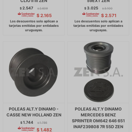
CLIO II III ZEN
59EXT ZEN
2.547
3.025
$
2.609
$
3.100
$
$
$
2.165
$
2.571
POLEAS ALT.Y DINAMO -
POLEAS ALT.Y DINAMO
CASSE NEW HOLLAND ZEN
MERCEDES BENZ
SPRINTER OM642 646 651
1.744
$
1.786
$
INAF239808 7R 55D ZEN
$
1.482