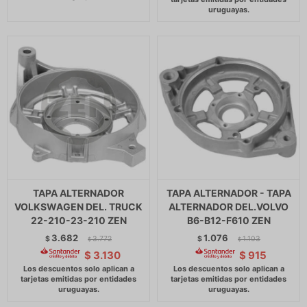
TAPA ALTERNADOR
TAPA ALTERNADOR - TAPA
VOLKSWAGEN DEL. TRUCK
ALTERNADOR DEL.VOLVO
22-210-23-210 ZEN
B6-B12-F610 ZEN
3.682
1.076
$
3.772
$
1.103
$
$
$
3.130
$
915