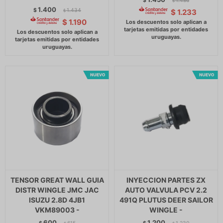
$
1.486
$
1.400
$
1.434
$
1.233
$
$
1.190
TENSOR GREAT WALL GUIA
INYECCION PARTES ZX
DISTR WINGLE JMC JAC
AUTO VALVULA PCV 2.2
ISUZU 2.8D 4JB1
491Q PLUTUS DEER SAILOR
VKM89003 -
WINGLE -
600
1.200