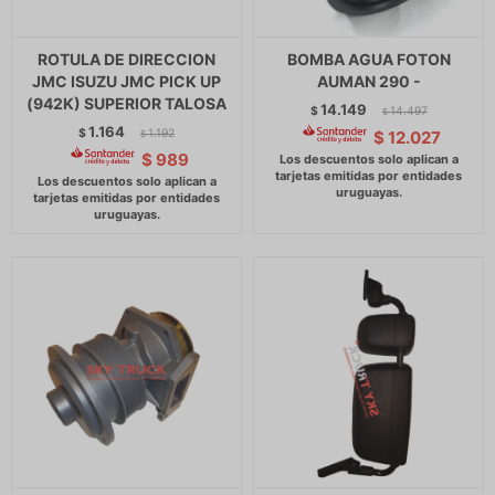
ROTULA DE DIRECCION
BOMBA AGUA FOTON
JMC ISUZU JMC PICK UP
AUMAN 290 -
(942K) SUPERIOR TALOSA
14.149
$
14.497
$
1.164
$
1.192
$
12.027
$
$
989