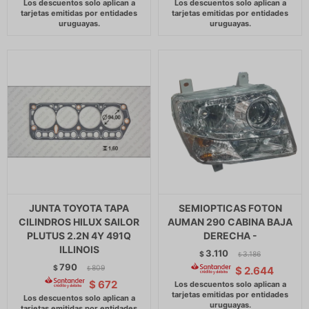
JUNTA TOYOTA TAPA
SEMIOPTICAS FOTON
CILINDROS HILUX SAILOR
AUMAN 290 CABINA BAJA
PLUTUS 2.2N 4Y 491Q
DERECHA -
ILLINOIS
3.110
$
3.186
$
790
$
809
$
2.644
$
$
672