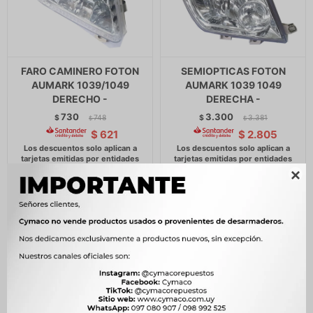
FARO CAMINERO FOTON
SEMIOPTICAS FOTON
AUMARK 1039/1049
AUMARK 1039 1049
DERECHO -
DERECHA -
730
3.300
$
748
$
3.381
$
$
$
621
$
2.805
