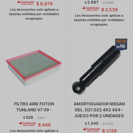
2.987
$
3.060
$
8.976
$
$
2.539
FILTRO AIRE FOTON
AMORTIGUADOR NISSAN
TUNLAND V7 V9 -
DEL. D21 D22 4X2 4X4 -
JUEGO POR 2 UNIDADES
528
$
541
$
1.340
$
1.373
$
449
$
$
1.139