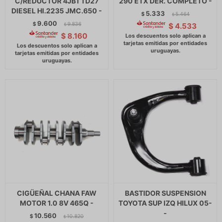
C/REDUCTOR 4JB1 TD27
290 ETX DER. COMPLETO -
DIESEL HI.2235 JMC.650 -
5.333
$
5.464
$
9.600
$
9.836
$
4.533
$
$
8.160
CIGÜEÑAL CHANA FAW
BASTIDOR SUSPENSION
MOTOR 1.0 8V 465Q -
TOYOTA SUP IZQ HILUX 05-
-
10.560
$
10.820
$