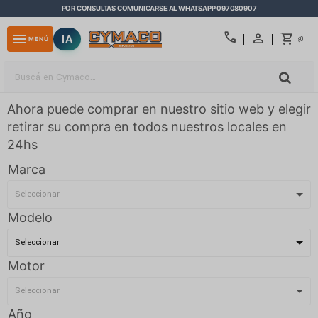
POR CONSULTAS COMUNICARSE AL WHATSAPP 097080907
close
call
menu
IA
0
MENÚ
$
Ahora puede comprar en nuestro sitio web y elegir
retirar su compra en todos nuestros locales en
24hs
Marca
Modelo
Motor
Año