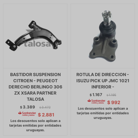
BASTIDOR SUSPENSION
ROTULA DE DIRECCION -
CITROEN - PEUGEOT
ISUZU PICK UP JMC 1021
DERECHO BERLINGO 306
INFERIOR -
ZX XSARA PARTNER
1.167
$
1.195
$
TALOSA
$
992
3.389
$
3.472
$
$
2.881