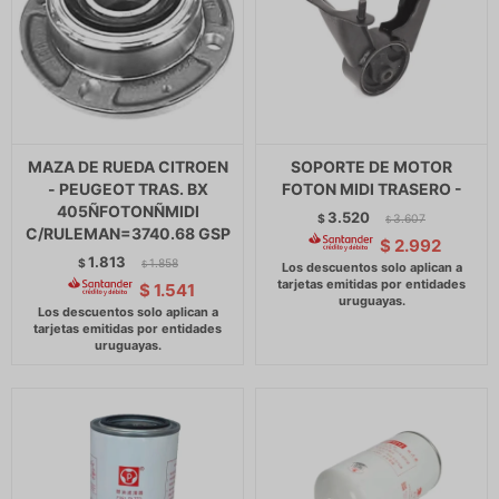
MAZA DE RUEDA CITROEN
SOPORTE DE MOTOR
- PEUGEOT TRAS. BX
FOTON MIDI TRASERO -
405ÑFOTONÑMIDI
3.520
$
3.607
$
C/RULEMAN=3740.68 GSP
$
2.992
1.813
$
1.858
$
$
1.541