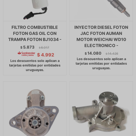
FILTRO COMBUSTIBLE
INYECTOR DIESEL FOTON
FOTON GAS OIL CON
JAC FOTON AUMAN
TRAMPA FOTON BJ1034 -
MOTOR WEICHAI WD10
ELECTRONICO -
5.873
$
6.017
$
14.080
$
14.426
$
4.992
$