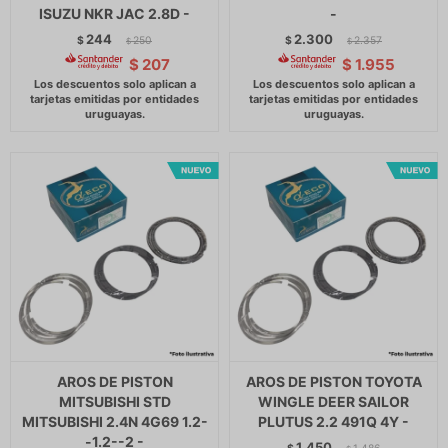
ISUZU NKR JAC 2.8D -
-
244
2.300
$
250
$
2.357
$
$
$
207
$
1.955
AROS DE PISTON
AROS DE PISTON TOYOTA
MITSUBISHI STD
WINGLE DEER SAILOR
MITSUBISHI 2.4N 4G69 1.2-
PLUTUS 2.2 491Q 4Y -
-1.2--2 -
1.450