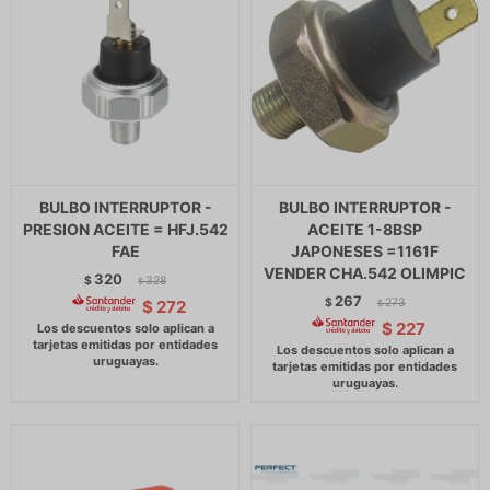
BULBO INTERRUPTOR -
BULBO INTERRUPTOR -
PRESION ACEITE = HFJ.542
ACEITE 1-8BSP
FAE
JAPONESES =1161F
VENDER CHA.542 OLIMPIC
320
$
328
$
267
$
273
$
272
$
$
227