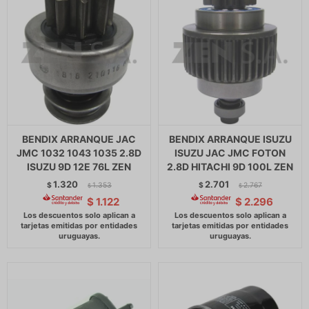
BENDIX ARRANQUE JAC
BENDIX ARRANQUE ISUZU
JMC 1032 1043 1035 2.8D
ISUZU JAC JMC FOTON
ISUZU 9D 12E 76L ZEN
2.8D HITACHI 9D 100L ZEN
1.320
2.701
$
1.353
$
2.767
$
$
$
1.122
$
2.296