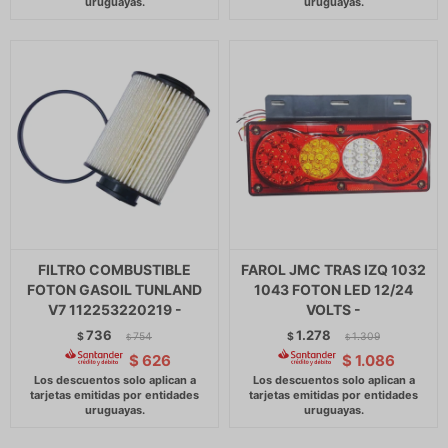
FILTRO COMBUSTIBLE
FAROL JMC TRAS IZQ 1032
FOTON GASOIL TUNLAND
1043 FOTON LED 12/24
V7 112253220219 -
VOLTS -
736
1.278
$
754
$
1.309
$
$
$
626
$
1.086