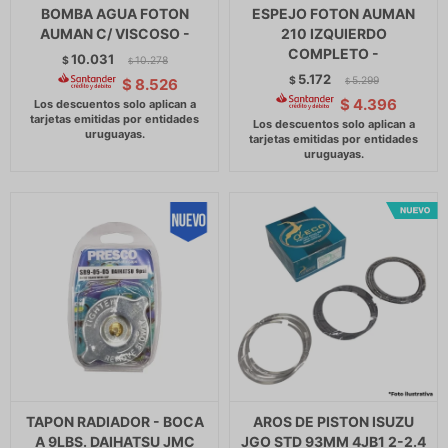
BOMBA AGUA FOTON
ESPEJO FOTON AUMAN
AUMAN C/ VISCOSO -
210 IZQUIERDO
COMPLETO -
10.031
$
10.278
$
5.172
$
5.299
$
8.526
$
$
4.396
TAPON RADIADOR - BOCA
AROS DE PISTON ISUZU
A 9LBS. DAIHATSU JMC
JGO STD 93MM 4JB1 2-2.4