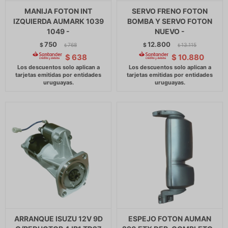
MANIJA FOTON INT
SERVO FRENO FOTON
IZQUIERDA AUMARK 1039
BOMBA Y SERVO FOTON
1049 -
NUEVO -
750
12.800
$
768
$
13.115
$
$
$
638
$
10.880
ARRANQUE ISUZU 12V 9D
ESPEJO FOTON AUMAN