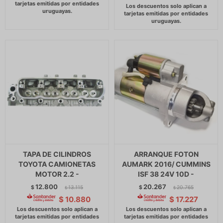
TAPA DE CILINDROS
ARRANQUE FOTON
TOYOTA CAMIONETAS
AUMARK 2016/ CUMMINS
MOTOR 2.2 -
ISF 38 24V 10D -
12.800
20.267
$
13.115
$
20.765
$
$
$
10.880
$
17.227