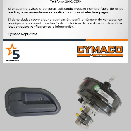
MANIJA FOTON INT
SEMIOPTICAS FOTON
DERECHA AUMARK 1039
AUMARK 1039 1049
1049 -
IZQUIERDA -
750
3.300
$
768
$
3.381
$
$
$
638
$
2.805