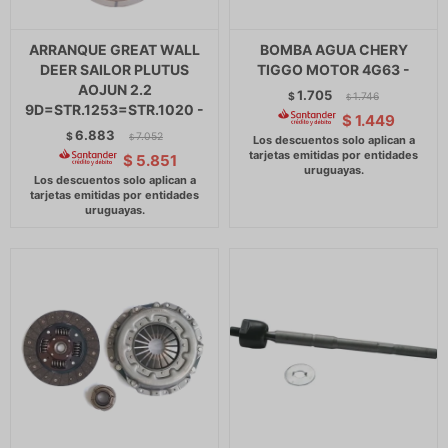
ARRANQUE GREAT WALL
BOMBA AGUA CHERY
DEER SAILOR PLUTUS
TIGGO MOTOR 4G63 -
AOJUN 2.2
1.705
$
1.746
$
9D=STR.1253=STR.1020 -
$
1.449
6.883
$
7.052
$
$
5.851