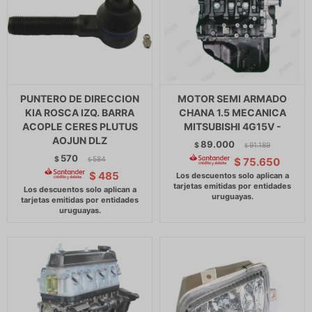
PUNTERO DE DIRECCION
MOTOR SEMI ARMADO
KIA ROSCA IZQ. BARRA
CHANA 1.5 MECANICA
ACOPLE CERES PLUTUS
MITSUBISHI 4G15V -
AOJUN DLZ
89.000
$
91.189
$
570
$
584
$
75.650
$
$
485