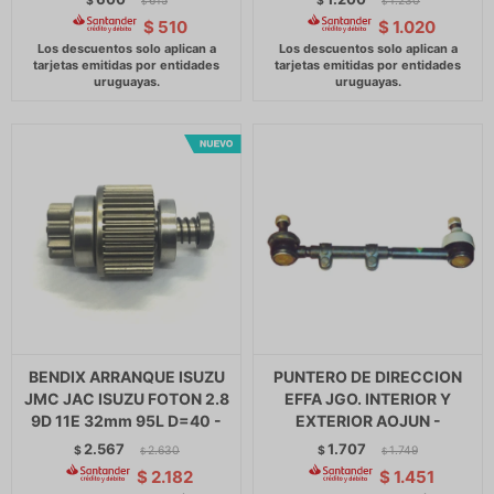
$
615
$
1.230
$
$
$
510
$
1.020
BENDIX ARRANQUE ISUZU
PUNTERO DE DIRECCION
JMC JAC ISUZU FOTON 2.8
EFFA JGO. INTERIOR Y
9D 11E 32mm 95L D=40 -
EXTERIOR AOJUN -
2.567
1.707
$
2.630
$
1.749
$
$
$
2.182
$
1.451