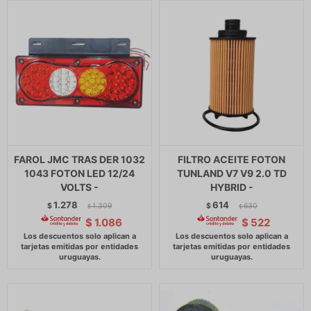
FAROL JMC TRAS DER 1032
FILTRO ACEITE FOTON
1043 FOTON LED 12/24
TUNLAND V7 V9 2.0 TD
VOLTS -
HYBRID -
1.278
614
$
1.309
$
630
$
$
$
1.086
$
522