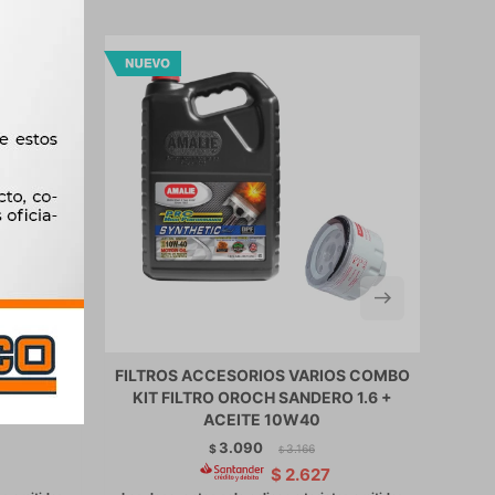
OS COMBO
FILTROS ACCESORIOS VARIOS COMBO
FILT
EOT 208
KIT FILTRO OROCH SANDERO 1.6 +
KIT
ACEITE 10W40
3.090
$
3.166
$
$
2.627