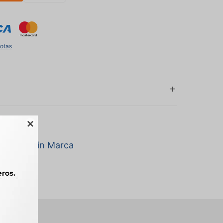
uotas

a marca Sin Marca