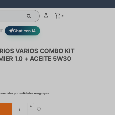
0
$
Chat con IA
ET
RIOS VARIOS COMBO KIT
MIER 1.0 + ACEITE 5W30
add
remove