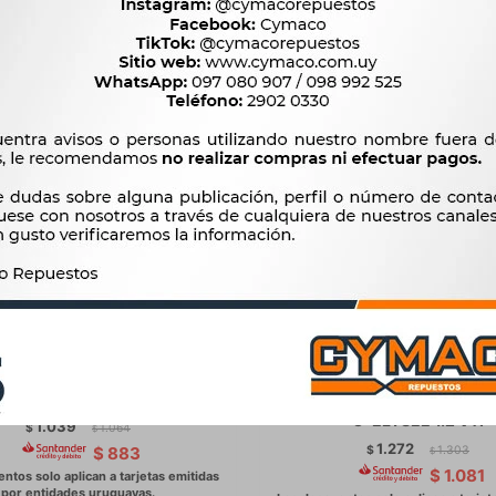
 ACCESORIOS VARIOS COMBO
FILTROS ACCESORIOS VARI
FILTROS CHEVROLET SAIL
KIT FILTROS CITROEN PEUG
C-ELYSEE 1.2 VTI
1.039
$
1.064
$
1.272
$
1.303
$
883
$
$
1.081