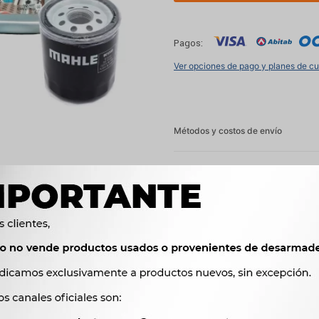
Pagos:
Ver opciones de pago y planes de c
Métodos y costos de envío




Ver mas productos de l
Productos que te pueden interesar