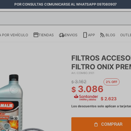
POR CONSULTAS COMUNICARSE AL WHATSAPP 097080907
 POR VEHÍCULO
TIENDAS
ENVIOS
APP
BLOG
OUTL
FILTROS ACCESO
FILTRO ONIX PRE
COMBO.3101
3.162
$
2
3.086
$
$
2.623
COMPRAR