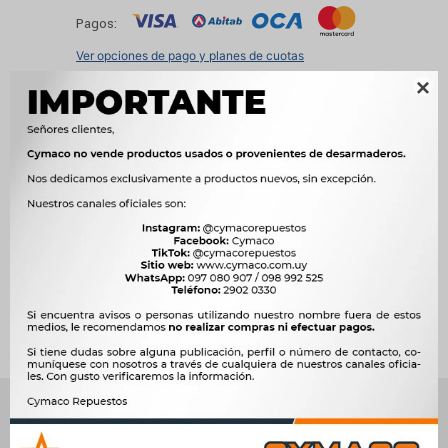
Pagos:
Ver opciones de pago y planes de cuotas

Métodos y costos de envío




Ver mas productos de la marca Tortuga (turtle
Wax)
Productos que te pueden interesar