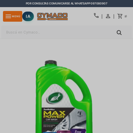
POR CONSULTAS COMUNICARSE AL WHATSAPP 097080907
close
call
menu
IA
0
MENÚ
$