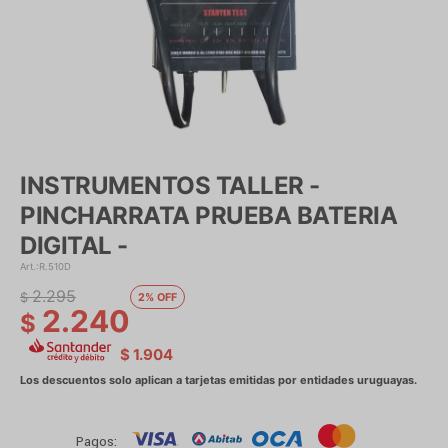
INSTRUMENTOS TALLER -
PINCHARRATA PRUEBA BATERIA
DIGITAL -
R.510D
2.295
$
2
2.240
$
$
1.904
Pagos: