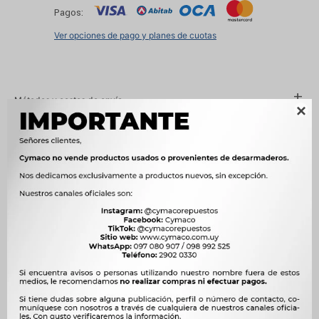
Pagos:
Ver opciones de pago y planes de cuotas
Métodos y costos de envío

Características
Compatibilidad
VOLKSWAGEN
Modelo
AMAZON, GOL, PARATI, PASSAT, SAVEIRO, SENDA




Ver mas productos de la marca Elifel