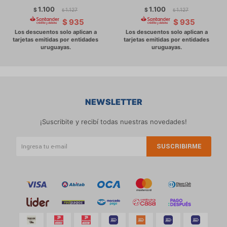
1.100
1.100
$
1.127
$
1.127
$
$
$
935
$
935
NEWSLETTER
¡Suscribite y recibí todas nuestras novedades!
SUSCRIBIRME