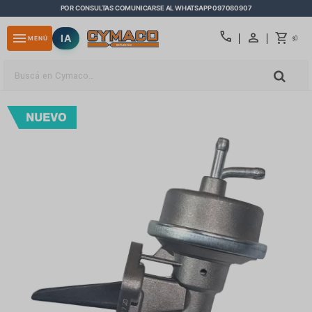
POR CONSULTAS COMUNICARSE AL WHATSAPP 097080907
close
call
menu
IA
0
MENÚ
$