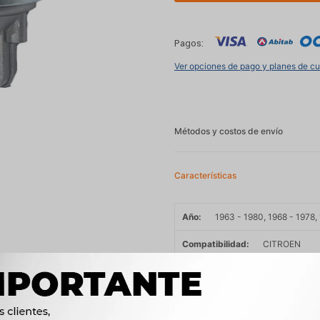
Pagos:
Ver opciones de pago y planes de c
Métodos y costos de envío
Características
Año
1963 - 1980, 1968 - 1978,
Compatibilidad
CITROEN
Modelo
3CV, AKR, AMI8, MEH
Motor
0.6 V2 35cv M28 NAFT