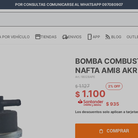
POR CONSULTAS COMUNICARSE AL WHATSAPP 097080907
 POR VEHÍCULO
TIENDAS
ENVIOS
APP
BLOG
OUTL
BOMBA COMBUST
NAFTA AMI8 AKR
18028APE
1.127
$
2
1.100
$
$
935
COMPRAR