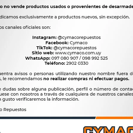




Ver mas productos de la
Productos que te pueden interesar