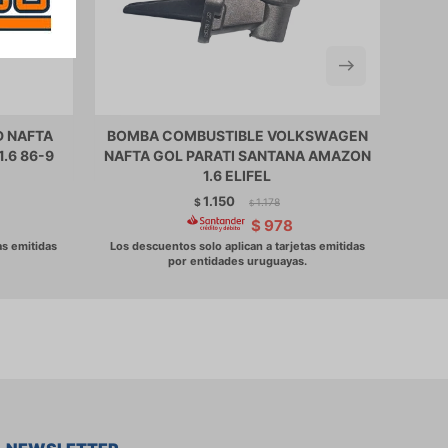
D NAFTA
BOMBA COMBUSTIBLE VOLKSWAGEN
BO
.6 86-9
NAFTA GOL PARATI SANTANA AMAZON
PEUG
1.6 ELIFEL
1
1.150
$
1.178
$
$
978