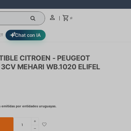
0
$
Chat con IA
ET
IBLE CITROEN - PEUGEOT
 3CV MEHARI WB.1020 ELIFEL
add
remove