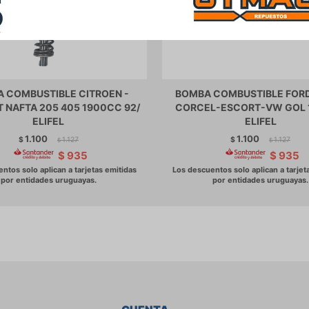
 COMBUSTIBLE CITROEN -
BOMBA COMBUSTIBLE FOR
 NAFTA 205 405 1900CC 92/
CORCEL-ESCORT-VW GOL 1
ELIFEL
ELIFEL
1.100
1.100
$
1.127
$
1.127
$
$
$
935
$
935