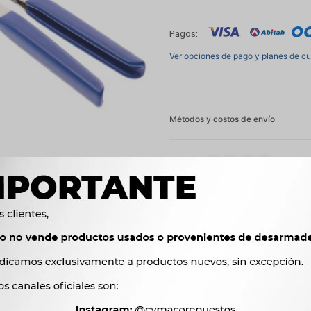
Pagos:
Ver opciones de pago y planes de c
Métodos y costos de envío




Ver mas productos de l
Productos que te pueden interesar