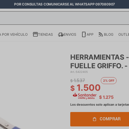
POR CONSULTAS COMUNICARSE AL WHATSAPP 097080907
 POR VEHÍCULO
TIENDAS
ENVIOS
APP
BLOG
OUTL
HERRAMIENTAS -
FUELLE GRIFFO. -
5422405
1.537
$
2
1.500
$
$
1.275
COMPRAR