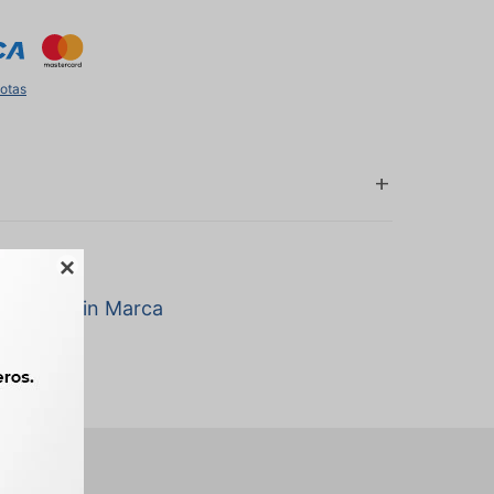
uotas

a marca Sin Marca