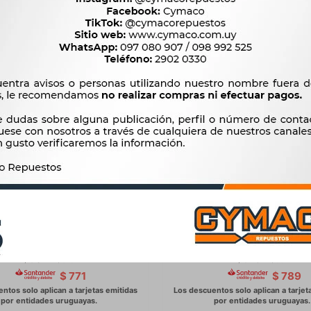
ENTAS - PRENSA ESPIRALES
HERRAMIENTAS - ENGRA
-
MANUAL WESTON
907
928
$
929
$
951
$
$
$
771
$
789