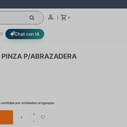
0
$
Chat con IA
ET
 PINZA P/ABRAZADERA
add
remove