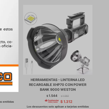
SADOR
HERRAMIENTAS - LINTERNA LED
H
RECARGABLE XHP70 CON POWER
PUE
BANK 9000 WESTON
1.544
$
1.582
$
$
1.312