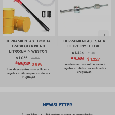
HERRAMIENTAS - BOMBA
HERRAMIENTAS - SACA
TRASIEGO A PILA 8
FILTRO INYECTOR -
LITROS/MIN WESTON
1.444
$
1.480
$
1.056
$
1.082
$
1.227
$
$
898
NEWSLETTER
¡Suscribite y recibí todas nuestras novedades!