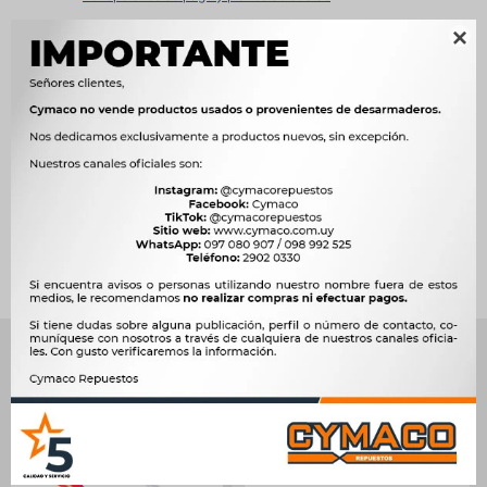

Métodos y costos de envío




Ver mas productos de la marca Sin Marca
Productos que te pueden interesar