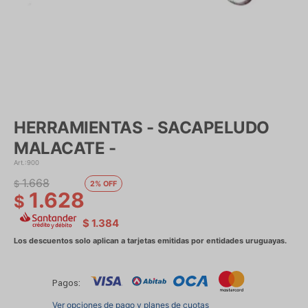
HERRAMIENTAS - SACAPELUDO
MALACATE -
900
1.668
$
2
1.628
$
$
1.384
Pagos:
Ver opciones de pago y planes de cuotas