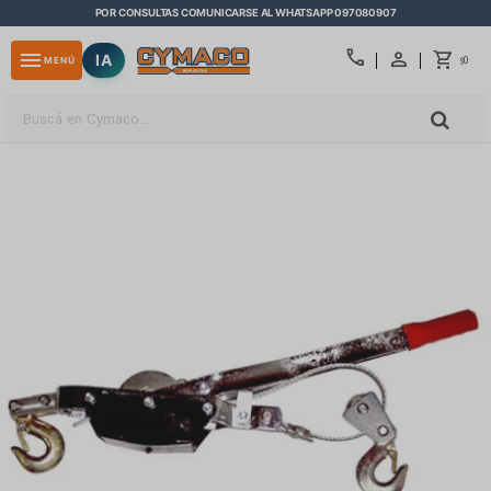
POR CONSULTAS COMUNICARSE AL WHATSAPP 097080907
close
call
menu
IA
0
MENÚ
$