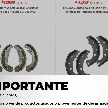
$
935
$
1.097
E FRENO CHEVROLET JGO.
PATIN DE FRENO FIAT JGO. FI
CORSA LPR
94-/ -
1.070
1.290
$
1.096
$
1.322
$
$