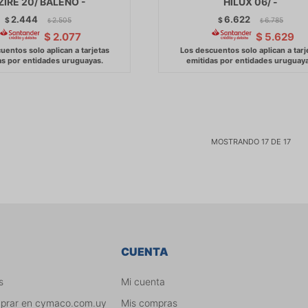
ZIRE 20/ BALENO -
HILUX 06/ -
2.444
6.622
$
2.505
$
6.785
$
$
$
2.077
$
5.629
MOSTRANDO
17
DE
17
CUENTA
s
Mi cuenta
mprar en cymaco.com.uy
Mis compras