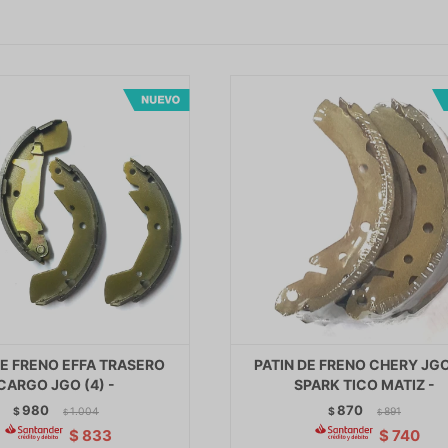
DE FRENO EFFA TRASERO
PATIN DE FRENO CHERY JG
CARGO JGO (4) -
SPARK TICO MATIZ -
980
870
$
1.004
$
891
$
$
$
833
$
740