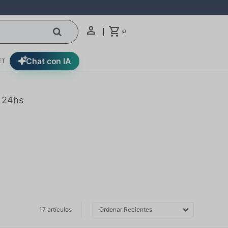
0
$
Chat con IA
ET
n 24hs
17 artículos
Recientes