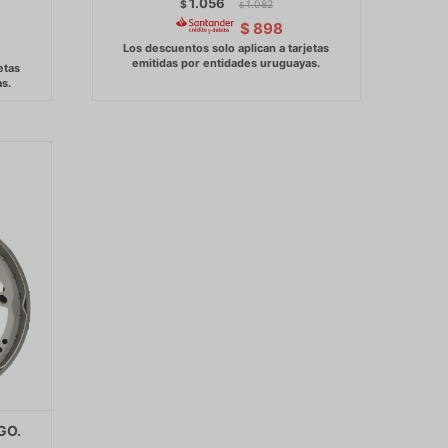
1.056
$
1.082
$
$
898
GO.