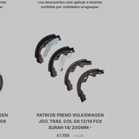
GEN
PATIN DE FRENO VOLKSWAGEN
008
JGO. TRAS. GOL G6 12/16 FOX
SURAN 14/ 200MM -
1.150
$
1.178
$