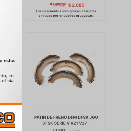
$
2.085
PREMIO
PATIN DE FRENO DFM DFSK JGO
180MM
DFSK SERIE V V21 V27 -
1.593
$
1.632
$