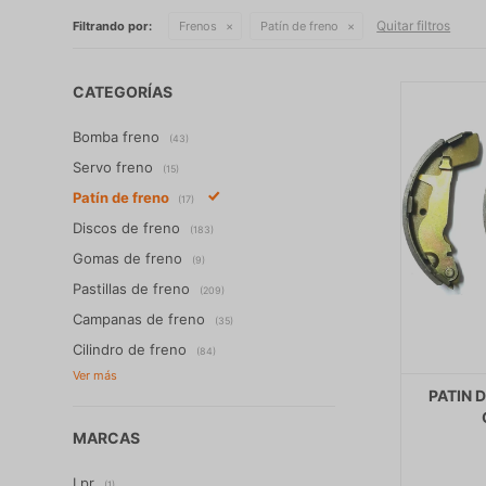
Quitar filtros
Filtrando por:
Frenos
Patín de freno
CATEGORÍAS
Bomba freno
(43)
Servo freno
(15)
Patín de freno
(17)
Discos de freno
(183)
Gomas de freno
(9)
Pastillas de freno
(209)
Campanas de freno
(35)
Cilindro de freno
(84)
PATIN 
MARCAS
Lpr
(1)