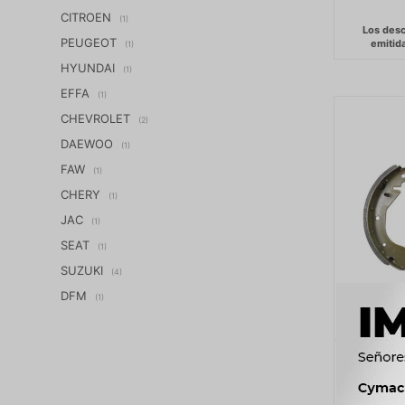
CITROEN
(1)
PEUGEOT
(1)
HYUNDAI
(1)
EFFA
(1)
CHEVROLET
(2)
DAEWOO
(1)
FAW
(1)
CHERY
(1)
JAC
(1)
SEAT
(1)
SUZUKI
(4)
DFM
(1)
PATIN D