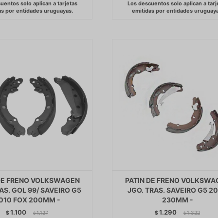
DE FRENO VOLKSWAGEN
PATIN DE FRENO VOLKSWA
AS. GOL 99/ SAVEIRO G5
JGO. TRAS. SAVEIRO G5 2
010 FOX 200MM -
230MM -
1.100
1.290
$
1.127
$
1.322
$
$