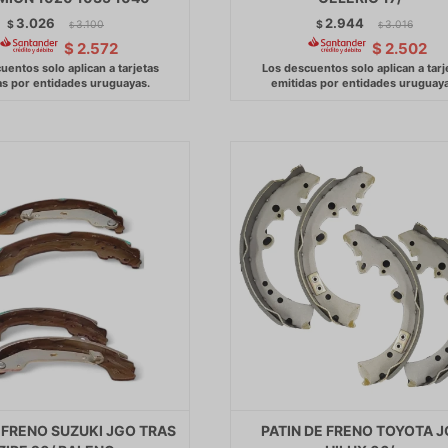
3.026
2.944
$
3.100
$
3.016
$
$
$
2.572
$
2.502
 FRENO SUZUKI JGO TRAS
PATIN DE FRENO TOYOTA J