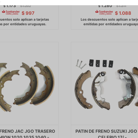
1.173
1.280
$
1.202
$
1.311
$
$
$
997
$
1.088
 FRENO JAC JGO TRASERO
PATIN DE FRENO SUZUKI JGO
MION 1020 1035 1040 -
CELERIO 17/ -