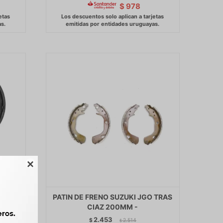
$
978

ORINO
PATIN DE FRENO SUZUKI JGO TRAS
CIAZ 200MM -
2.453
$
2.514
$