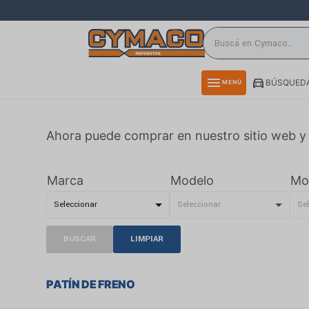
close
directions_car
storefront
menu
BÚSQUEDA
MENÚ
delivery_truck_speed
credit_card
Ahora puede comprar en nuestro sitio web y 
smartphone
rss_feed
Marca
Modelo
Mo
BUSCAR
LIMPIAR
PATÍN DE FRENO