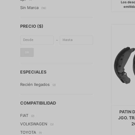
Sin Marca
(16)
PRECIO
($)
OK
ESPECIALES
Recién llegados
(2)
COMPATIBILIDAD
PATIN 
FIAT
(2)
JGO. TR
2
VOLKSWAGEN
(3)
TOYOTA
(1)