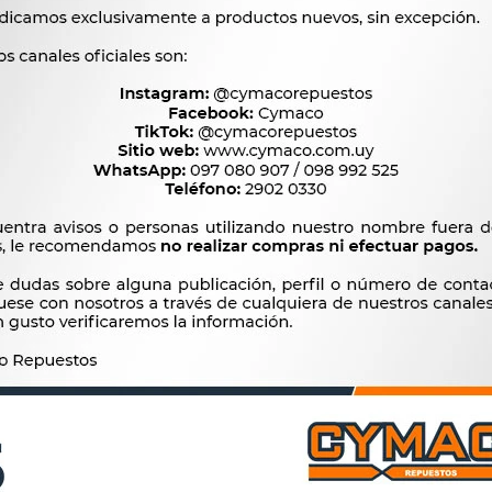
$
910
$
1.097
N DE FRENO CITROEN -
PATIN DE FRENO FIAT DUNA 
OT JGO. AX SAXO 106
UNO 86-94 CINQUECENTO 
180MM -
-