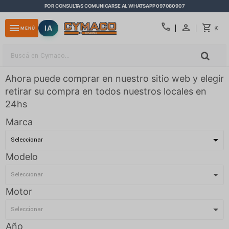
POR CONSULTAS COMUNICARSE AL WHATSAPP 097080907
close
call
menu
IA
0
MENÚ
$
Ahora puede comprar en nuestro sitio web y elegir
retirar su compra en todos nuestros locales en
24hs
Marca
Modelo
Motor
Año