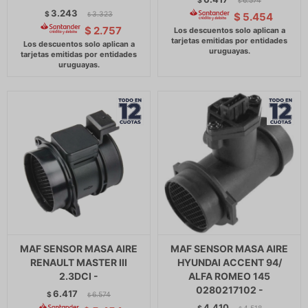
$
6.574
$
3.243
$
3.323
$
5.454
$
$
2.757
MAF SENSOR MASA AIRE
MAF SENSOR MASA AIRE
RENAULT MASTER III
HYUNDAI ACCENT 94/
2.3DCI -
ALFA ROMEO 145
0280217102 -
6.417
$
6.574
$
4.410