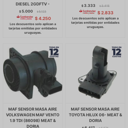
DIESEL 2GDFTV -
3.333
$
3.415
$
5.000
$
5.123
$
2.833
$
$
4.250
MAF SENSOR MASA AIRE
MAF SENSOR MASA AIRE
VOLKSWAGEN MAF VENTO
TOYOTA HILUX 06- MEAT &
1.9 TDI (86098) MEAT &
DORIA
DORIA
6.417