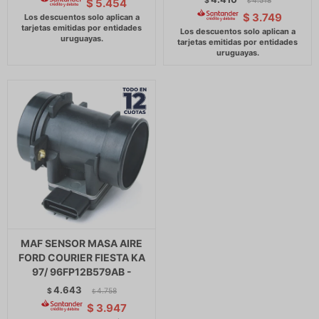
$
4.518
$
5.454
$
$
3.749
MAF SENSOR MASA AIRE
FORD COURIER FIESTA KA
97/ 96FP12B579AB -
4.643
$
4.758
$
$
3.947