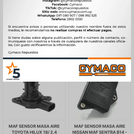
VITARA JT -
SPORTERO 05/ LANCER
OUTLANDER GRANDIS ASX
10.000
$
10.246
$
-
$
8.500
4.078
$
4.178
$
$
3.466
MAF SENSOR MASA AIRE
MAF SENSOR MASA AIRE
TOYOTA HILUX 18/ 2.4
NISSAN MAF SENTRA B14 -