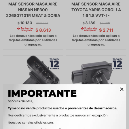
MAF SENSOR MASA AIRE
MAF SENSOR MASA AIRE
NISSAN NP300
TOYOTA YARIS COROLLA
226807131R MEAT & DORIA
1.6 1.8 VVT-I -
10.133
3.189
$
10.383
$
3.268
$
$
$
8.613
$
2.711

MAF SENSOR MASA AIRE
MAF SENSOR MASA AIRE
SUZUKI SWIFT 05/ GRAND
MITSUBISHI L200