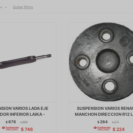
Quitar filtros
os
SION VARIOS LADA EJE
SUSPENSION VARIOS RENA
DOR INFERIOR LAIKA -
MANCHON DIRECCION R12 
878
264
$
899
$
271
$
$
$
746
$
224