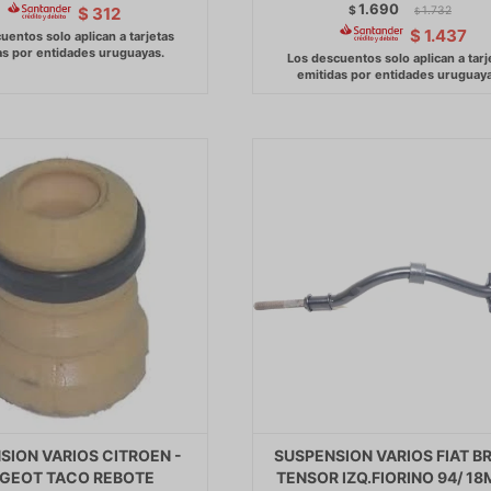
1.690
$
1.732
$
312
$
$
1.437
SION VARIOS CITROEN -
SUSPENSION VARIOS FIAT B
GEOT TACO REBOTE
TENSOR IZQ.FIORINO 94/ 18