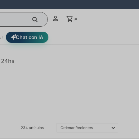
0
$
Chat con IA
ET
n 24hs
234 artículos
Recientes