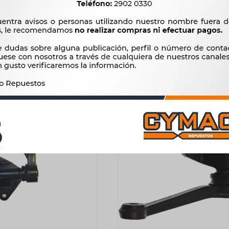
 DELANTERA IZQUIERDA
BRAZO PITMAN L200 -
MARUTI TODOS -
887
$
908
$
3.010
$
3.084
$
754
$
$
2.559