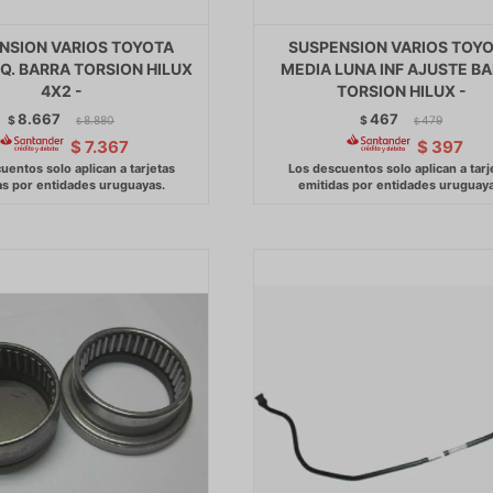
NSION VARIOS TOYOTA
SUSPENSION VARIOS TOY
Q. BARRA TORSION HILUX
MEDIA LUNA INF AJUSTE B
4X2 -
TORSION HILUX -
8.667
467
$
8.880
$
479
$
$
$
7.367
$
397