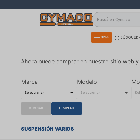
close
directions_car
storefront
menu
BÚSQUEDA
MENÚ
delivery_truck_speed
credit_card
Ahora puede comprar en nuestro sitio web y 
smartphone
rss_feed
Marca
Modelo
Mo
BUSCAR
LIMPIAR
SUSPENSIÓN VARIOS