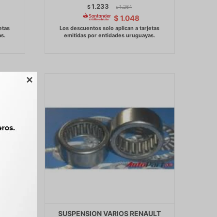
1.233
$
1.264
$
$
1.048

ISHI
SUSPENSION VARIOS RENAULT