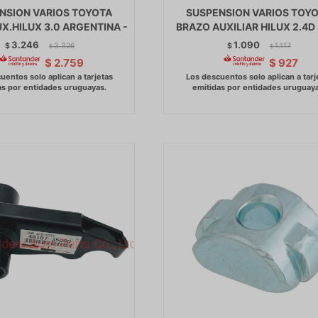
NSION VARIOS TOYOTA
SUSPENSION VARIOS TOY
X.HILUX 3.0 ARGENTINA -
BRAZO AUXILIAR HILUX 2.4D 
3.246
1.090
$
3.326
$
1.117
$
$
$
2.759
$
927