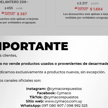
DELANTERO 206 -
2.217
$
2.271
$
455
$
466
$
1.884
$
$
387
NSION VARIOS MARUTI
SUSPENSION VARIOS MITSUB