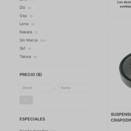
Dlz
(4)
Gsp
(2)
Lena
(4)
Nakata
(1)
Sin Marca
(212)
Skf
(1)
Talosa
(9)
PRECIO
($)
OK
SUSPENS
ESPECIALES
CRAPODIN
Recién llegados