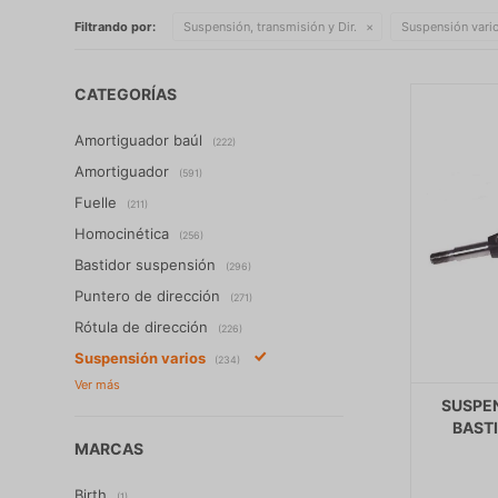
Filtrando por:
Suspensión, transmisión y Dir.
Suspensión vari
CATEGORÍAS
Amortiguador baúl
(222)
Amortiguador
(591)
Fuelle
(211)
Homocinética
(256)
Bastidor suspensión
(296)
Puntero de dirección
(271)
Rótula de dirección
(226)
Suspensión varios
(234)
SUSPEN
BASTI
MARCAS
Birth
(1)