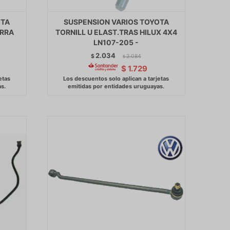
OTA
SUSPENSION VARIOS TOYOTA
ARRA
TORNILL U ELAST.TRAS HILUX 4X4
LN107-205 -
2.034
$
2.084
$
$
1.729