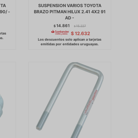
OTA
SUSPENSION VARIOS TOYOTA
90/ -
BRAZO PITMAN HILUX 2.41 4X2 91
AD -
14.861
$
15.227
$
$
12.632