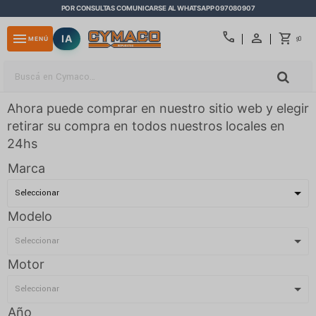
POR CONSULTAS COMUNICARSE AL WHATSAPP 097080907
close
call
menu
IA
0
MENÚ
$
Ahora puede comprar en nuestro sitio web y elegir
retirar su compra en todos nuestros locales en
24hs
Marca
Modelo
Motor
Año