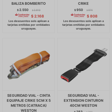
BALIZA BOMBERITO
CRIKE
2.550
950
$
2.613
$
974
$
$
$
2.168
$
808
SEGURIDAD VIAL - CINTA
SEGURIDAD VIAL -
EQUIPAJE CRIKE 5CM X 5
EXTENSION CINTURON
METROS (CATRACA)
40CM WESTON
WESTON
283