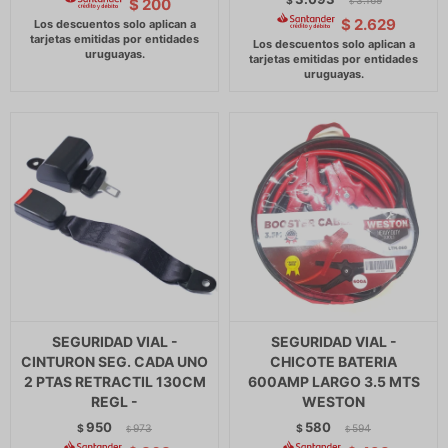
$
3.169
$
200
$
$
2.629
SEGURIDAD VIAL -
SEGURIDAD VIAL -
CINTURON SEG. CADA UNO
CHICOTE BATERIA
2 PTAS RETRACTIL 130CM
600AMP LARGO 3.5 MTS
REGL -
WESTON
950
580
$
973
$
594
$
$