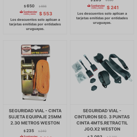
$
290
$
650
$
666
$
241
$
$
553
SEGURIDAD VIAL - CINTA
SEGURIDAD VIAL -
SUJETA EQUIPAJE 25MM
CINTURON SEG. 3 PUNTAS
2.30 METROS WESTON
CINTA 4MTS.RETRACTIL
JGO.X2 WESTON
235
$
240
$
3.093