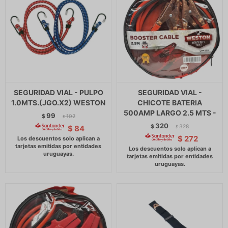
SEGURIDAD VIAL - PULPO
SEGURIDAD VIAL -
1.0MTS.(JGO.X2) WESTON
CHICOTE BATERIA
500AMP LARGO 2.5 MTS -
99
$
102
$
320
$
328
$
84
$
$
272