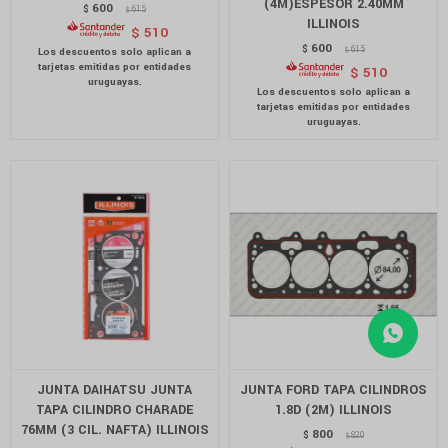
(4M)ESPESOR 2.40MM
600
$
615
$
ILLINOIS
$
510
600
$
615
$
$
510
JUNTA DAIHATSU JUNTA
JUNTA FORD TAPA CILINDROS
TAPA CILINDRO CHARADE
1.8D (2M) ILLINOIS
76MM (3 CIL. NAFTA) ILLINOIS
800
$
820
$