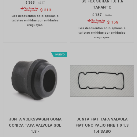
G5 FOX SURAN 1.0 1.6
368
$
377
$
TARANTO
$
313
187
$
191
$
$
159
JUNTA VOLKSWAGEN GOMA
JUNTA FIAT TAPA VALVULA
CONICA TAPA VALVULA GOL
FIAT UNO PALIO FIRE 1.0 1.3
1.8 -
1.4 SABO