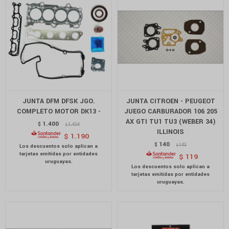
JUNTA DFM DFSK JGO.
JUNTA CITROEN - PEUGEOT
COMPLETO MOTOR DK13 -
JUEGO CARBURADOR 106 205
AX GTI TU1 TU3 (WEBER 34)
1.400
$
1.434
$
ILLINOIS
$
1.190
140
$
143
$
$
119