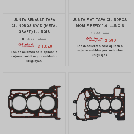
JUNTA RENAULT TAPA
JUNTA FIAT TAPA CILINDROS
CILINDROS KWID (METAL
MOBI FIREFLY 1.0 ILLINOIS
GRAFT) ILLINOIS
800
$
820
$
1.200
$
1.230
$
680
$
$
1.020