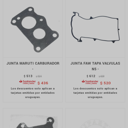
JUNTA MARUTI CARBURADOR
JUNTA FAW TAPA VALVULAS
-
N5 -
513
612
$
526
$
628
$
$
$
436
$
520