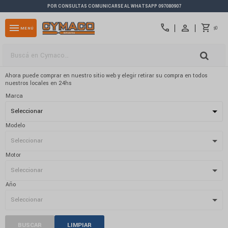
POR CONSULTAS COMUNICARSE AL WHATSAPP 097080907
close
menu
call
0
MENÚ
$
Ahora puede comprar en nuestro sitio web y elegir retirar su compra en todos
nuestros locales en 24hs
Marca
Modelo
Motor
Año
BUSCAR
LIMPIAR