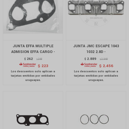
JUNTA EFFA MULTIPLE
JUNTA JMC ESCAPE 1043
ADMISION EFFA CARGO -
1032 2.8D -
262
2.889
$
268
$
2.960
$
$
$
223
$
2.456