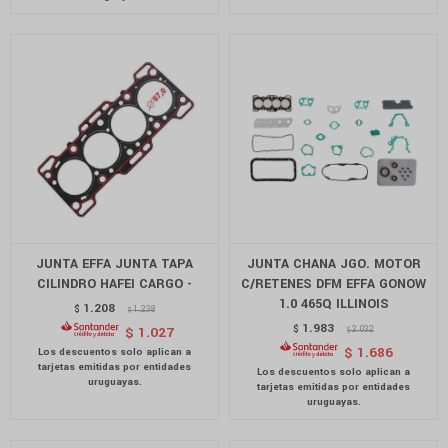
JUNTA EFFA JUNTA TAPA
JUNTA CHANA JGO. MOTOR
CILINDRO HAFEI CARGO -
C/RETENES DFM EFFA GONOW
1.0 465Q ILLINOIS
1.208
$
1.238
$
1.983
$
2.032
$
1.027
$
$
1.686