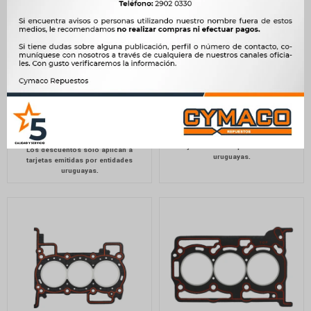
JUNTA HYUNDAI TAPA
JUNTA RENAULT TAPA
CILINDROS ATOS 1.0 G4HC
CILINDROS KWID ILLINOIS
ILLINOIS
900
$
922
$
690
$
707
$
765
$
$
587