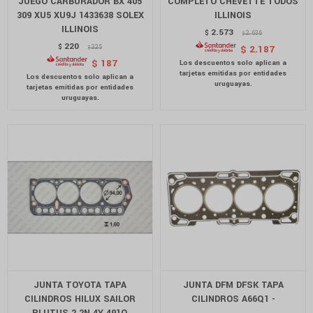
JUEGO CARBURADOR BX 405
COMPLETO CHEVETTE TODOS
309 XU5 XU9J 1433638 SOLEX
ILLINOIS
ILLINOIS
2.573
$
2.636
$
220
$
225
$
2.187
$
$
187
JUNTA TOYOTA TAPA
JUNTA DFM DFSK TAPA
CILINDROS HILUX SAILOR
CILINDROS A66Q1 -