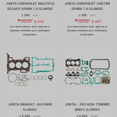
JUNTA CHEVROLET MULTIPLE
JUNTA CHEVROLET CARTER
ESCAPE SPARK 1.0 ILLINOIS
SPARK 1.0 ILLINOIS
250
290
$
256
$
297
$
$
$
213
$
247
JUNTA RENAULT JGO KWID
JUNTA - JGO ASIA TOWNER
ILLINOIS
800CC ILLINOIS
2.500
4.493
$
2.561
$
4.603
$
$