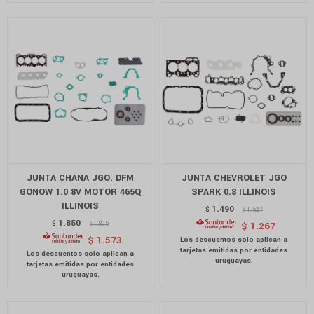
JUNTA CHANA JGO. DFM
JUNTA CHEVROLET JGO
GONOW 1.0 8V MOTOR 465Q
SPARK 0.8 ILLINOIS
ILLINOIS
1.490
$
1.527
$
1.850
$
1.895
$
1.267
$
$
1.573