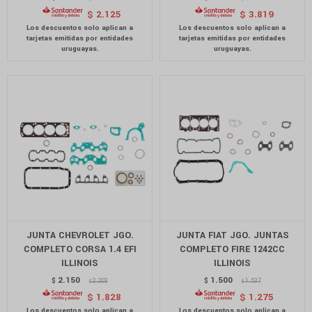
$
2.125
$
3.819
JUNTA CHEVROLET JGO.
JUNTA FIAT JGO. JUNTAS
COMPLETO CORSA 1.4 EFI
COMPLETO FIRE 1242CC
ILLINOIS
ILLINOIS
2.150
1.500
$
2.203
$
1.537
$
$
$
1.828
$
1.275