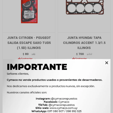
JUNTA CITROEN - PEUGEOT
JUNTA HYUNDAI TAPA
SALIDA ESCAPE SAXO TUD5
CILINDROS ACCENT 1.3/1.5
(1.5D) ILLINOIS
ILLINOIS
80
700
$
82
$
717
$
$
$
68
$
595
