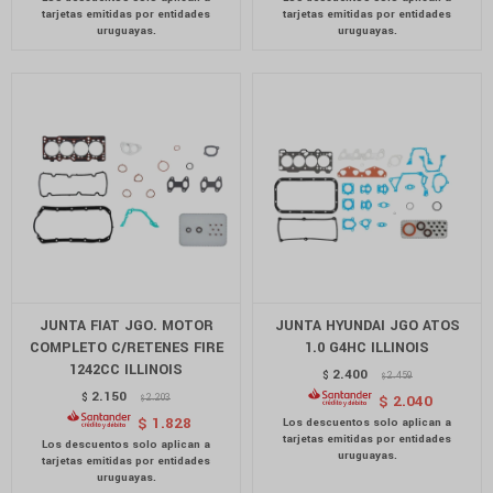
JUNTA FIAT JGO. MOTOR
JUNTA HYUNDAI JGO ATOS
COMPLETO C/RETENES FIRE
1.0 G4HC ILLINOIS
1242CC ILLINOIS
2.400
$
2.459
$
2.150
$
2.203
$
2.040
$
$
1.828