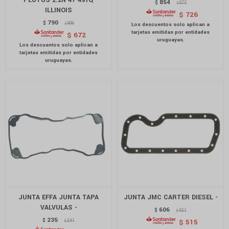
PLUTUS 2.2N 4Y 491Q
854
$
875
$
ILLINOIS
$
726
790
$
809
$
$
672
JUNTA EFFA JUNTA TAPA
JUNTA JMC CARTER DIESEL -
VALVULAS -
606
$
621
$
235
$
241
$
515
$