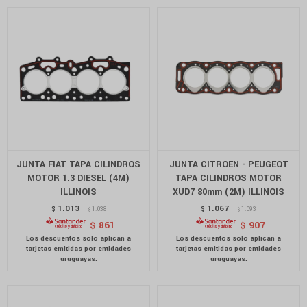
JUNTA FIAT TAPA CILINDROS
JUNTA CITROEN - PEUGEOT
MOTOR 1.3 DIESEL (4M)
TAPA CILINDROS MOTOR
ILLINOIS
XUD7 80mm (2M) ILLINOIS
1.013
1.067
$
1.038
$
1.093
$
$
$
861
$
907