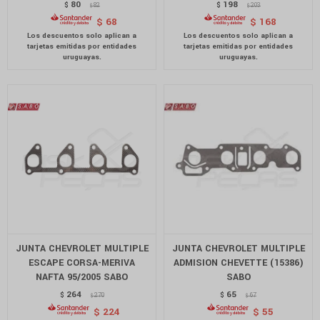
80
198
$
82
$
203
$
$
$
68
$
168
JUNTA CHEVROLET MULTIPLE
JUNTA CHEVROLET MULTIPLE
ESCAPE CORSA-MERIVA
ADMISION CHEVETTE (15386)
NAFTA 95/2005 SABO
SABO
264
65
$
270
$
67
$
$
$
224
$
55