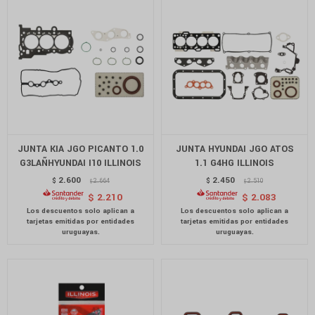
JUNTA KIA JGO PICANTO 1.0
JUNTA HYUNDAI JGO ATOS
G3LAÑHYUNDAI I10 ILLINOIS
1.1 G4HG ILLINOIS
2.600
2.450
$
2.664
$
2.510
$
$
$
2.210
$
2.083