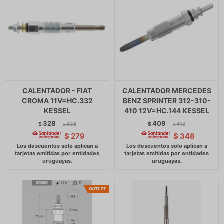
CALENTADOR - FIAT
CALENTADOR MERCEDES
CROMA 11V=HC.332
BENZ SPRINTER 312-310-
KESSEL
410 12V=HC.144 KESSEL
328
409
$
336
$
419
$
$
$
279
$
348