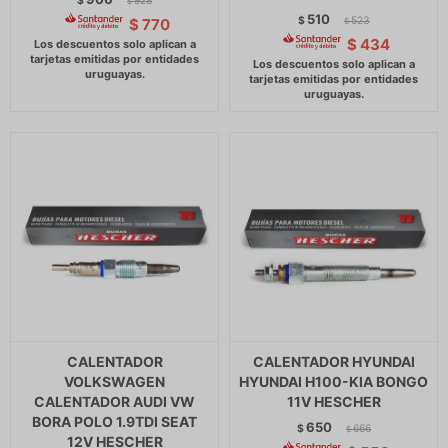
$
928
$
510
$
523
$
770
$
$
434
CALENTADOR
CALENTADOR HYUNDAI
VOLKSWAGEN
HYUNDAI H100-KIA BONGO
CALENTADOR AUDI VW
11V HESCHER
BORA POLO 1.9TDI SEAT
650
$
666
$
12V HESCHER