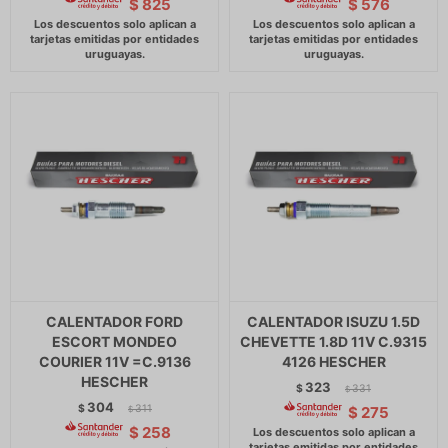
$
825
$
576
CALENTADOR FORD
CALENTADOR ISUZU 1.5D
ESCORT MONDEO
CHEVETTE 1.8D 11V C.9315
COURIER 11V =C.9136
4126 HESCHER
HESCHER
323
$
331
$
304
$
311
$
275
$
$
258