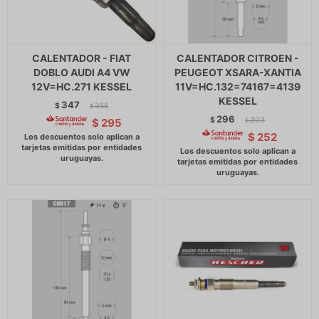
CALENTADOR - FIAT
CALENTADOR CITROEN -
DOBLO AUDI A4 VW
PEUGEOT XSARA-XANTIA
12V=HC.271 KESSEL
11V=HC.132=74167=4139
KESSEL
347
$
355
$
296
$
303
$
295
$
$
252