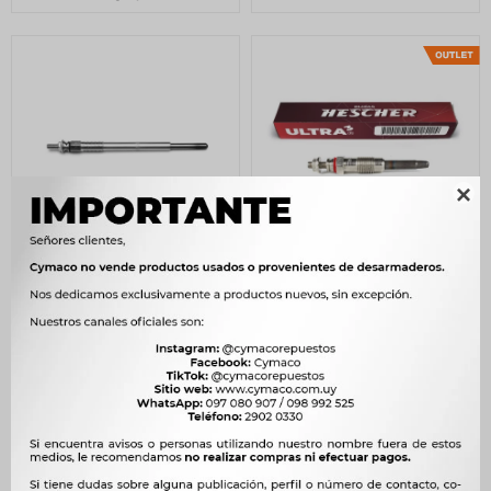

CALENTADOR - PEUGEOT-
CALENTADOR FORD FORD
CITROEN-FORD
RANGER 11V=C.9385 3RE
ECOSPORT=HC.350
HESCHER
KESSEL
401
$
411
$
292
$
299
$
341
$
$
248