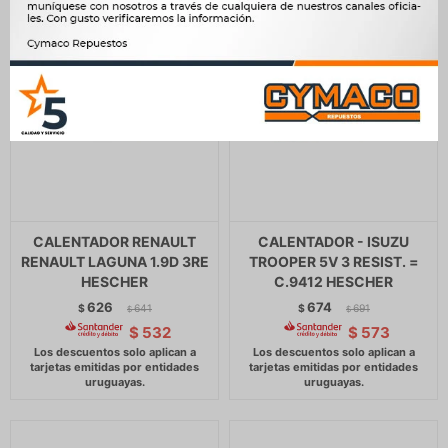
CALENTADOR RENAULT
CALENTADOR - ISUZU
RENAULT LAGUNA 1.9D 3RE
TROOPER 5V 3 RESIST. =
HESCHER
C.9412 HESCHER
626
674
$
641
$
691
$
$
$
532
$
573