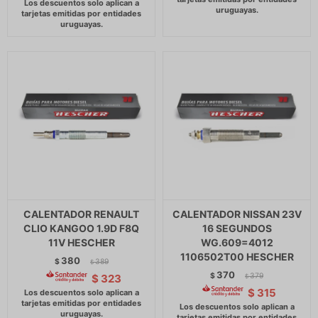
CALENTADOR RENAULT
CALENTADOR NISSAN 23V
CLIO KANGOO 1.9D F8Q
16 SEGUNDOS
11V HESCHER
WG.609=4012
1106502T00 HESCHER
380
$
389
$
370
$
379
$
323
$
$
315