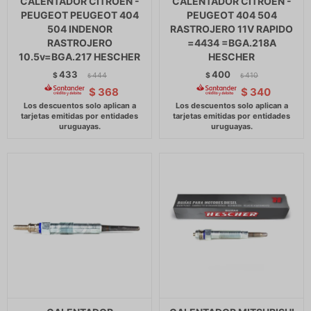
CALENTADOR CITROEN -
CALENTADOR CITROEN -
PEUGEOT PEUGEOT 404
PEUGEOT 404 504
504 INDENOR
RASTROJERO 11V RAPIDO
RASTROJERO
=4434 =BGA.218A
10.5v=BGA.217 HESCHER
HESCHER
433
400
$
444
$
410
$
$
$
368
$
340