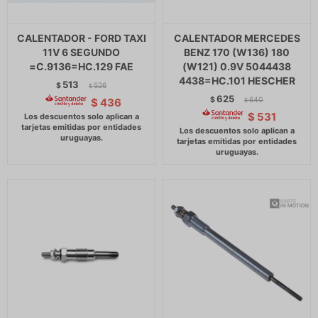
CALENTADOR - FORD TAXI
CALENTADOR MERCEDES
11V 6 SEGUNDO
BENZ 170 (W136) 180
=C.9136=HC.129 FAE
(W121) 0.9V 5044438
4438=HC.101 HESCHER
513
$
526
$
625
$
640
$
436
$
$
531