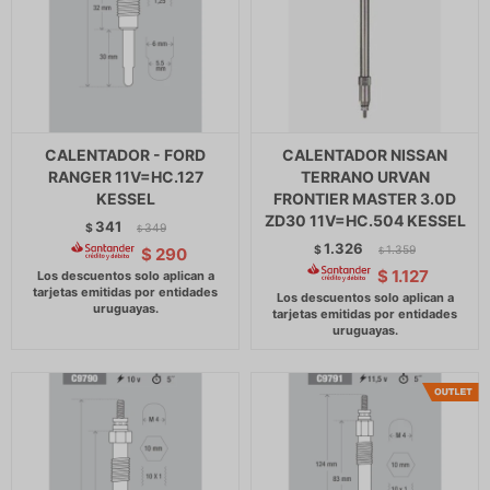
CALENTADOR - FORD
CALENTADOR NISSAN
RANGER 11V=HC.127
TERRANO URVAN
KESSEL
FRONTIER MASTER 3.0D
ZD30 11V=HC.504 KESSEL
341
$
349
$
1.326
$
1.359
$
290
$
$
1.127