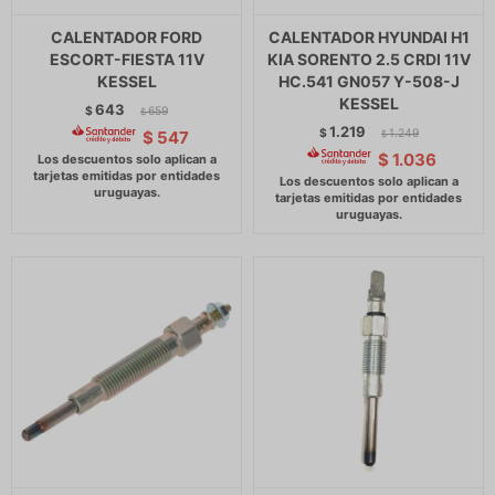
CALENTADOR FORD
CALENTADOR HYUNDAI H1
ESCORT-FIESTA 11V
KIA SORENTO 2.5 CRDI 11V
KESSEL
HC.541 GN057 Y-508-J
KESSEL
643
$
659
$
1.219
$
1.249
$
547
$
$
1.036