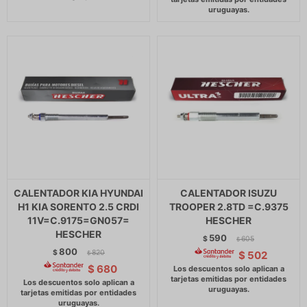
CALENTADOR KIA HYUNDAI
CALENTADOR ISUZU
H1 KIA SORENTO 2.5 CRDI
TROOPER 2.8TD =C.9375
11V=C.9175=GN057=
HESCHER
HESCHER
590
$
605
$
800
$
820
$
502
$
$
680