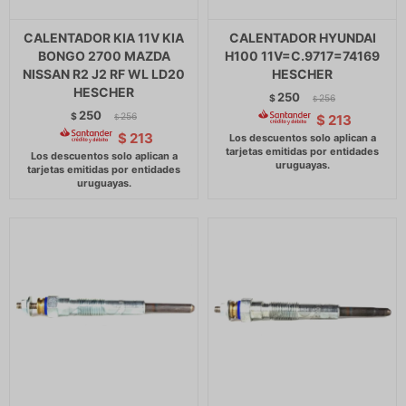
CALENTADOR KIA 11V KIA
CALENTADOR HYUNDAI
BONGO 2700 MAZDA
H100 11V=C.9717=74169
NISSAN R2 J2 RF WL LD20
HESCHER
HESCHER
250
$
256
$
250
$
256
$
213
$
$
213