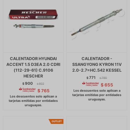
CALENTADOR HYUNDAI
CALENTADOR -
ACCENT 1.5 D3EA 2.0 CDRI
SSANGYONG KYRON 11V
(112-29-61) C.9106
2.0-2.7=HC.542 KESSEL
HESCHER
771
$
790
$
900
$
922
$
655
$
$
765