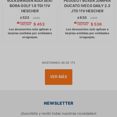
VOLKSWAGEN AUDI SEAT
PEUGEOT BOXER JUMPER
BORA GOLF 1.9 TDI 11V
DUCATO IVECO DAILY 2.3
HESCHER
JTD 11V HESCHER
533
630
$
546
$
645
$
$
$
453
$
536
MOSTRANDO
48
DE
173
VER MÁS
NEWSLETTER
¡Suscribite y recibí todas nuestras novedades!