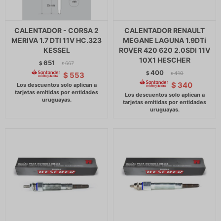
CALENTADOR - CORSA 2
CALENTADOR RENAULT
MERIVA 1.7 DTI 11V HC.323
MEGANE LAGUNA 1.9DTi
KESSEL
ROVER 420 620 2.0SDI 11V
10X1 HESCHER
651
$
667
$
400
$
410
$
553
$
$
340