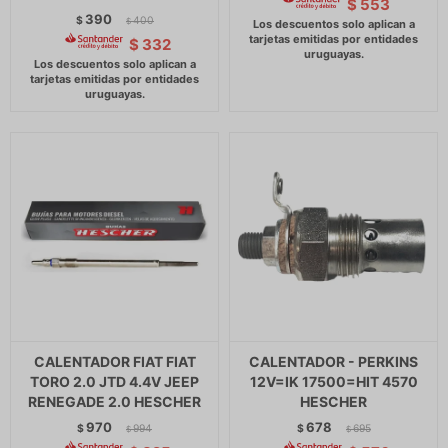
$
553
390
$
400
$
$
332
CALENTADOR FIAT FIAT
CALENTADOR - PERKINS
TORO 2.0 JTD 4.4V JEEP
12V=IK 17500=HIT 4570
RENEGADE 2.0 HESCHER
HESCHER
970
678
$
994
$
695
$
$