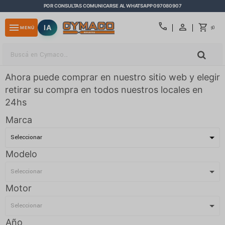
POR CONSULTAS COMUNICARSE AL WHATSAPP 097080907
close
call
menu
IA
0
MENÚ
$
Ahora puede comprar en nuestro sitio web y elegir
retirar su compra en todos nuestros locales en
24hs
Marca
Modelo
Motor
Año