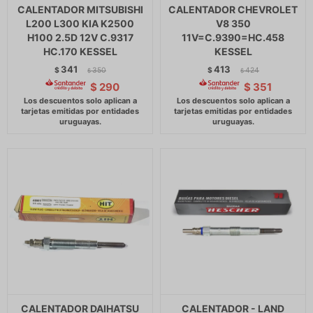
CALENTADOR MITSUBISHI
CALENTADOR CHEVROLET
L200 L300 KIA K2500
V8 350
H100 2.5D 12V C.9317
11V=C.9390=HC.458
HC.170 KESSEL
KESSEL
341
413
$
350
$
424
$
$
$
290
$
351
CALENTADOR DAIHATSU
CALENTADOR - LAND