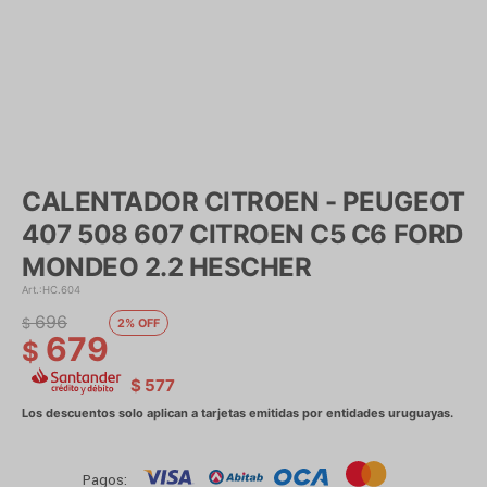
CALENTADOR CITROEN - PEUGEOT
407 508 607 CITROEN C5 C6 FORD
MONDEO 2.2 HESCHER
HC.604
696
$
2
679
$
$
577
Pagos: