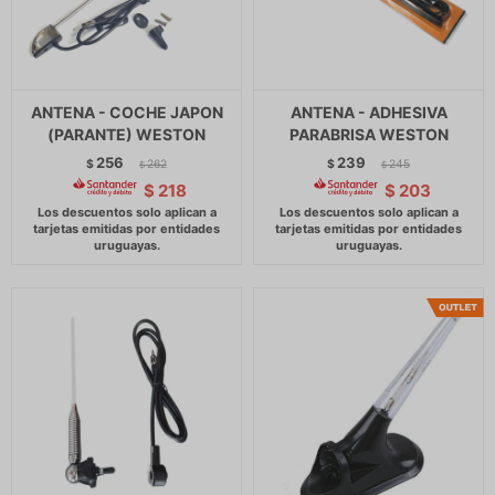
ANTENA - COCHE JAPON
ANTENA - ADHESIVA
(PARANTE) WESTON
PARABRISA WESTON
256
239
$
262
$
245
$
$
$
218
$
203