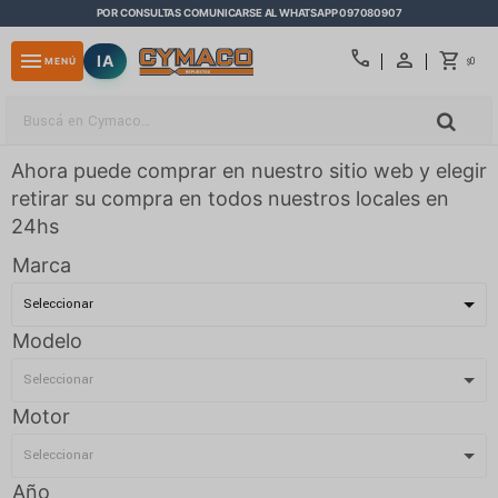
POR CONSULTAS COMUNICARSE AL WHATSAPP 097080907
close
call
menu
IA
0
MENÚ
$
Ahora puede comprar en nuestro sitio web y elegir
retirar su compra en todos nuestros locales en
24hs
Marca
Modelo
Motor
Año