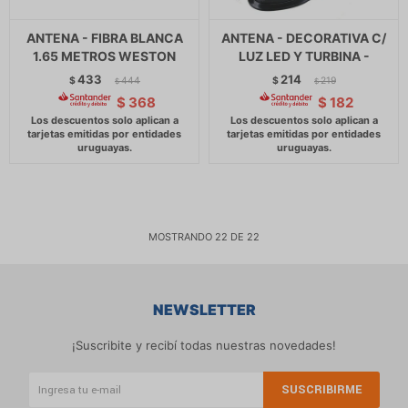
ANTENA - FIBRA BLANCA
ANTENA - DECORATIVA C/
1.65 METROS WESTON
LUZ LED Y TURBINA -
433
214
$
444
$
219
$
$
$
368
$
182
MOSTRANDO
22
DE
22
NEWSLETTER
¡Suscribite y recibí todas nuestras novedades!
SUSCRIBIRME