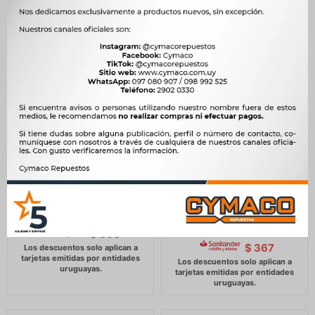
ANTENA - FIBRA 1.60 MTS
ANTENA VOLKSWAGEN
AZUL WESTON
LATERAL KOMBI-CAMION
WESTON
433
$
444
$
432
$
442
$
368
$
$
367