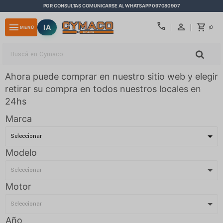
POR CONSULTAS COMUNICARSE AL WHATSAPP 097080907
close
call
menu
IA
0
MENÚ
$
Ahora puede comprar en nuestro sitio web y elegir
retirar su compra en todos nuestros locales en
24hs
Marca
Modelo
Motor
Año