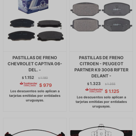
PASTILLAS DE FRENO
PASTILLAS DE FRENO
CHEVROLET CAPTIVA 06-
CITROEN - PEUGEOT
DEL. -
PARTNER K9 3008 RIFTER
DELANT -
1.152
$
1.180
$
1.323
$
1.355
$
979
$
$
1.125