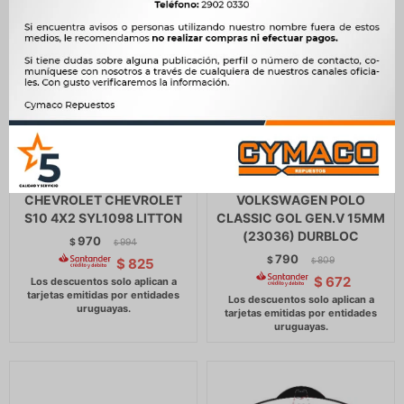
PASTILLAS DE FRENO
PASTILLAS DE FRENO
CHEVROLET CHEVROLET
VOLKSWAGEN POLO
S10 4X2 SYL1098 LITTON
CLASSIC GOL GEN.V 15MM
(23036) DURBLOC
970
$
994
$
790
$
809
$
825
$
$
672