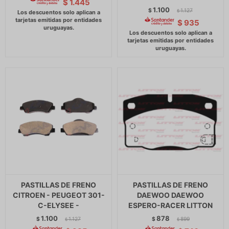
$
1.445
1.100
$
1.127
$
$
935
PASTILLAS DE FRENO
PASTILLAS DE FRENO
CITROEN - PEUGEOT 301-
DAEWOO DAEWOO
C-ELYSEE -
ESPERO-RACER LITTON
1.100
878
$
1.127
$
899
$
$