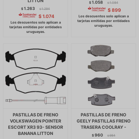
LITTON
1.058
$
1.084
$
1.263
$
1.294
$
899
$
$
1.074
PASTILLAS DE FRENO
PASTILLAS DE FRENO
VOLKSWAGEN POINTER
GEELY PASTILLAS FRENO
ESCORT XR3 93- SENSOR
TRASERA COOLRAY -
BANANA LITTON
960
$
984
$