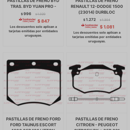
PASTILLAS DE FRENO BYD
PASTILLAS DE FRENO
TRAS. BYD YUAN PRO -
RENAULT 12-DODGE 1500
(23014) DURBLOC
996
$
1.020
$
1.272
$
1.304
$
847
$
$
1.081
PASTILLAS DE FRENO FORD
PASTILLAS DE FRENO
FORD TAUNUS ESCORT
CITROEN - PEUGEOT