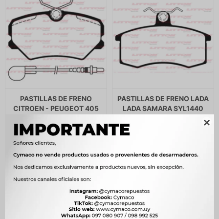
PASTILLAS DE FRENO
PASTILLAS DE FRENO LADA
CITROEN - PEUGEOT 405
LADA SAMARA SYL1440
89-96 DELANTERA
LITTON

SIST.GIRLING TRW 05P293
890
$
912
$
LITTON
$
757
780
$
799
$
$
663