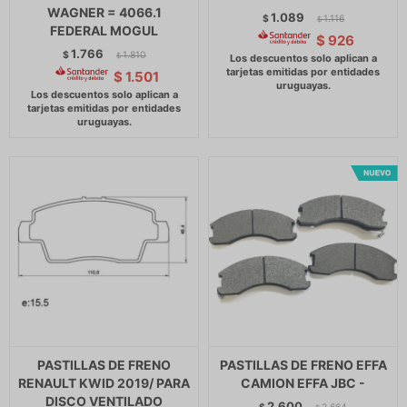
WAGNER = 4066.1
1.089
$
1.116
$
FEDERAL MOGUL
$
926
1.766
$
1.810
$
$
1.501
PASTILLAS DE FRENO
PASTILLAS DE FRENO EFFA
RENAULT KWID 2019/ PARA
CAMION EFFA JBC -
DISCO VENTILADO
2.600