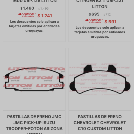
1600 05P.126 LITTON
CITROEN BX = 05P.231
LITTON
1.460
$
1.496
$
695
$
712
$
1.241
$
$
591
PASTILLAS DE FRENO JMC
PASTILLAS DE FRENO
JMC PICK-UP ISUZU
CHEVROLET CHEVROLET
TROOPER-FOTON ARIZONA
C10 CUSTOM LITTON