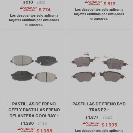
910
$
932
$
816
$
$
774
PASTILLAS DE FRENO
PASTILLAS DE FRENO BYD
GEELY PASTILLAS FRENO
TRAS E2 -
DELANTERA COOLRAY -
1.877
$
1.923
$
1.280
$
1.311
$
1.595
$
$
1.088