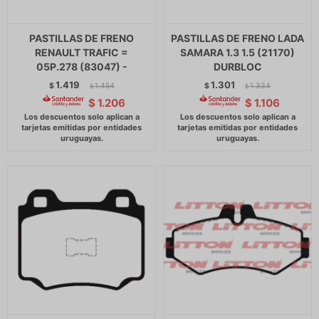
PASTILLAS DE FRENO
PASTILLAS DE FRENO LADA
RENAULT TRAFIC =
SAMARA 1.3 1.5 (21170)
05P.278 (83047) -
DURBLOC
1.419
1.301
$
1.454
$
1.334
$
$
$
1.206
$
1.106