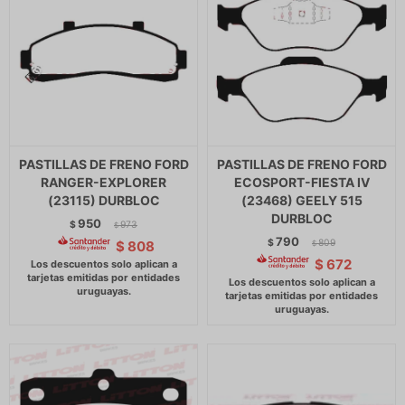
PASTILLAS DE FRENO FORD
PASTILLAS DE FRENO FORD
RANGER-EXPLORER
ECOSPORT-FIESTA IV
(23115) DURBLOC
(23468) GEELY 515
DURBLOC
950
$
973
$
790
$
809
$
808
$
$
672