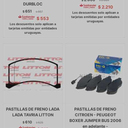
$
2.664
$
DURBLOC
$
2.210
651
$
667
$
$
553
PASTILLAS DE FRENO LADA
PASTILLAS DE FRENO
LADA TAVRIA LITTON
CITROEN - PEUGEOT
BOXER JUMPER BUS 2006
610
$
625
$
en adelante -