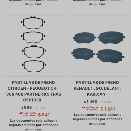
PASTILLAS DE FRENO
PASTILLAS DE FRENO
CITROEN - PEUGEOT C4 II
RENAULT JGO. DELANT.
308 408 PARTNER K9 TRAS
KARDIAN -
05P1838 -
1.460
$
1.496
$
989
$
1.013
$
1.241
$
$
841