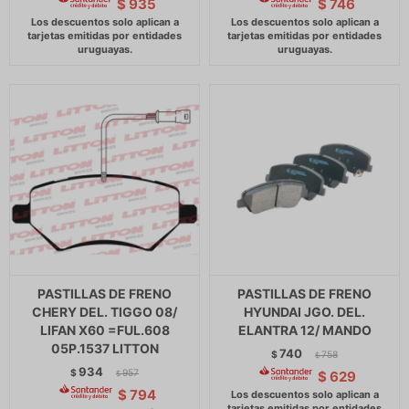
$
935
$
746
PASTILLAS DE FRENO
PASTILLAS DE FRENO
CHERY DEL. TIGGO 08/
HYUNDAI JGO. DEL.
LIFAN X60 =FUL.608
ELANTRA 12/ MANDO
05P.1537 LITTON
740
$
758
$
934
$
957
$
629
$
$
794