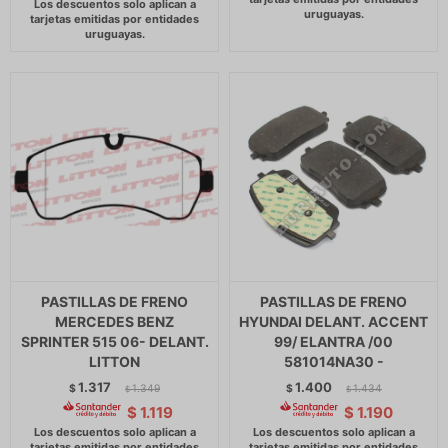
PASTILLAS DE FRENO
PASTILLAS DE FRENO
MERCEDES BENZ
HYUNDAI DELANT. ACCENT
SPRINTER 515 06- DELANT.
99/ ELANTRA /00
LITTON
581014NA30 -
1.317
1.400
$
1.349
$
1.434
$
$
$
1.119
$
1.190