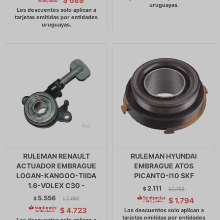
$
689
RULEMAN RENAULT
RULEMAN HYUNDAI
ACTUADOR EMBRAGUE
EMBRAGUE ATOS
LOGAN-KANGOO-TIIDA
PICANTO-I10 SKF
1.6-VOLEX C30 -
2.111
$
2.163
$
5.556
$
5.692
$
1.794
$
$
4.723