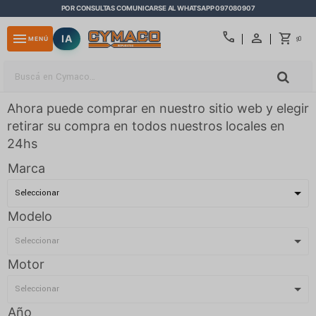
POR CONSULTAS COMUNICARSE AL WHATSAPP 097080907
close
call
menu
IA
0
MENÚ
$
Ahora puede comprar en nuestro sitio web y elegir
retirar su compra en todos nuestros locales en
24hs
Marca
Modelo
Motor
Año