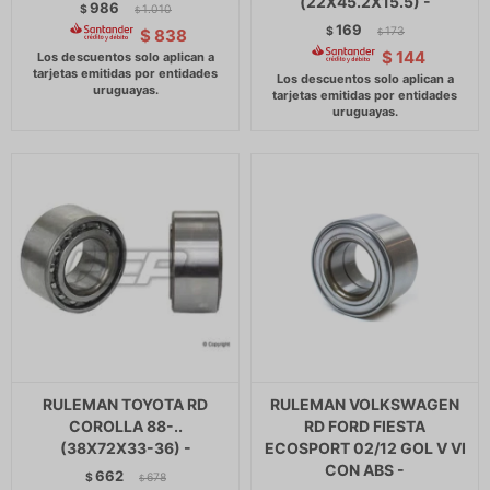
(22X45.2X15.5) -
986
$
1.010
$
169
$
173
$
838
$
$
144
RULEMAN TOYOTA RD
RULEMAN VOLKSWAGEN
COROLLA 88-..
RD FORD FIESTA
(38X72X33-36) -
ECOSPORT 02/12 GOL V VI
CON ABS -
662
$
678
$