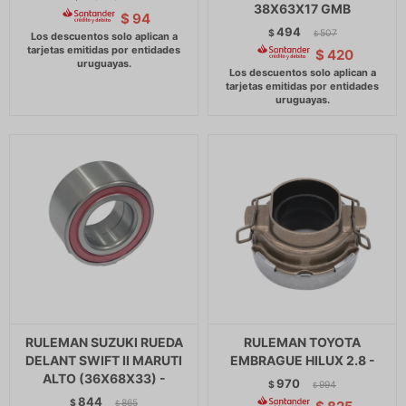
38X63X17 GMB
$
94
494
$
507
$
$
420
RULEMAN SUZUKI RUEDA
RULEMAN TOYOTA
DELANT SWIFT II MARUTI
EMBRAGUE HILUX 2.8 -
ALTO (36X68X33) -
970
$
994
$
844
$
865
$