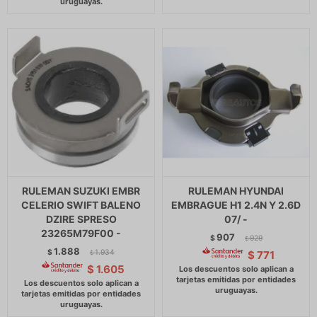
RULEMAN SUZUKI EMBR
RULEMAN HYUNDAI
CELERIO SWIFT BALENO
EMBRAGUE H1 2.4N Y 2.6D
DZIRE SPRESO
07/ -
23265M79F00 -
907
$
929
$
1.888
$
1.934
$
771
$
$
1.605