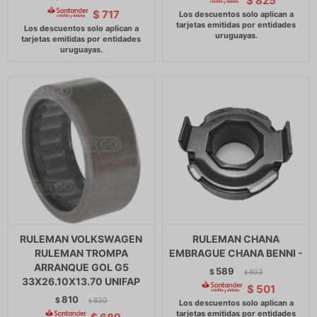
$
825
$
717
RULEMAN VOLKSWAGEN
RULEMAN CHANA
RULEMAN TROMPA
EMBRAGUE CHANA BENNI -
ARRANQUE GOL G5
589
$
603
$
33X26.10X13.70 UNIFAP
$
501
810
$
830
$