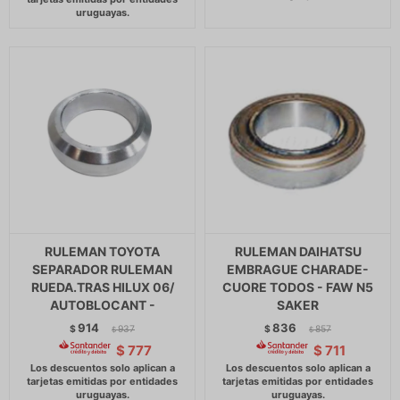
RULEMAN TOYOTA
RULEMAN DAIHATSU
SEPARADOR RULEMAN
EMBRAGUE CHARADE-
RUEDA.TRAS HILUX 06/
CUORE TODOS - FAW N5
AUTOBLOCANT -
SAKER
914
836
$
937
$
857
$
$
$
777
$
711