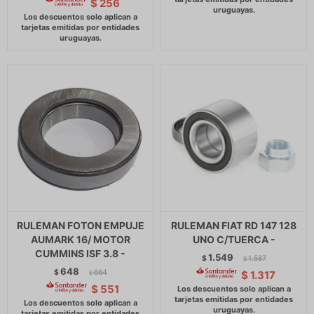
$
256
RULEMAN FOTON EMPUJE
RULEMAN FIAT RD 147 128
AUMARK 16/ MOTOR
UNO C/TUERCA -
CUMMINS ISF 3.8 -
1.549
$
1.587
$
648
$
664
$
1.317
$
$
551