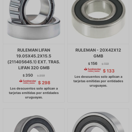
RULEMAN LIFAN
RULEMAN - 20X42X12
19.05X45.2X15.5
GMB
(211405645.1) EXT. TRAS.
156
$
159
$
LIFAN 320 GMB
$
133
350
$
359
$
$
298