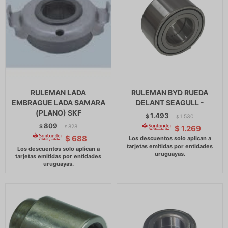
RULEMAN LADA
RULEMAN BYD RUEDA
EMBRAGUE LADA SAMARA
DELANT SEAGULL -
(PLANO) SKF
1.493
$
1.530
$
809
$
828
$
1.269
$
$
688