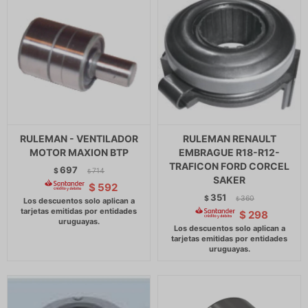
RULEMAN - VENTILADOR
RULEMAN RENAULT
MOTOR MAXION BTP
EMBRAGUE R18-R12-
TRAFICON FORD CORCEL
697
$
714
$
SAKER
$
592
351
$
360
$
$
298