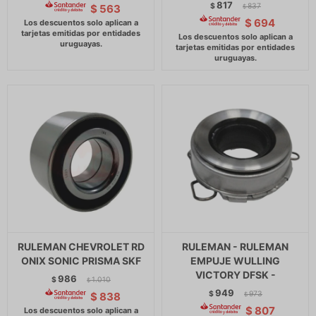
817
$
837
$
563
$
$
694
RULEMAN CHEVROLET RD
RULEMAN - RULEMAN
ONIX SONIC PRISMA SKF
EMPUJE WULLING
VICTORY DFSK -
986
$
1.010
$
949
$
973
$
838
$
$
807