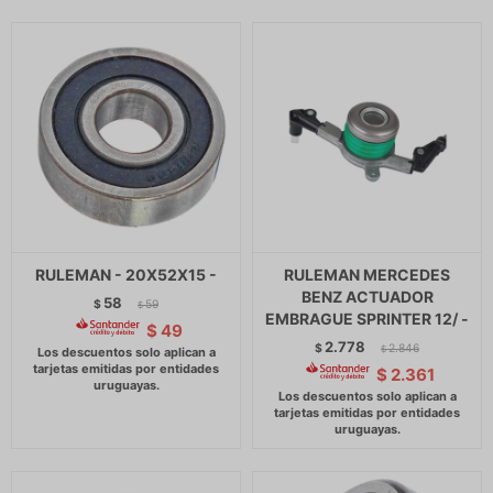
RULEMAN - 20X52X15 -
RULEMAN MERCEDES
BENZ ACTUADOR
58
$
59
$
EMBRAGUE SPRINTER 12/ -
$
49
2.778
$
2.846
$
$
2.361