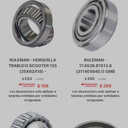
RULEMAN - HORQUILLA
RULEMAN -
TRABUCO SCOOTER 125
17.4X39.87X13.8
(35X62X18) -
(311405645.1) GMB
233
350
$
238
$
359
$
$
$
198
$
298