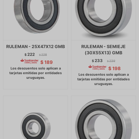
RULEMAN - 25X47X12 GMB
RULEMAN - SEMIEJE
(30X55X13) GMB
222
$
228
$
233
$
239
$
189
$
$
198