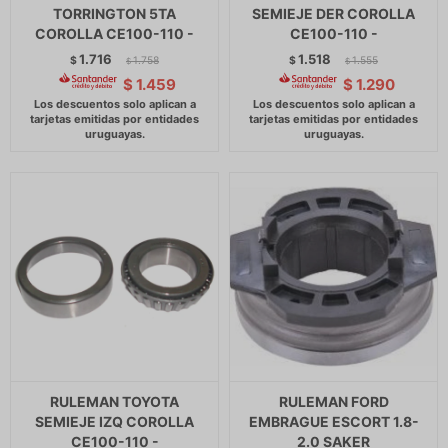
TORRINGTON 5TA
SEMIEJE DER COROLLA
COROLLA CE100-110 -
CE100-110 -
1.716
1.518
$
1.758
$
1.555
$
$
$
1.459
$
1.290
RULEMAN TOYOTA
RULEMAN FORD
SEMIEJE IZQ COROLLA
EMBRAGUE ESCORT 1.8-
CE100-110 -
2.0 SAKER