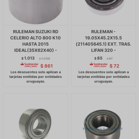
RULEMAN SUZUKI RD
RULEMAN -
CELERIO ALTO 800 K10
19.05X45.2X15.5
HASTA 2015
(211405645.1) EXT. TRAS.
IDEAL(35X62X40) -
LIFAN 320 -
1.013
85
$
1.038
$
87
$
$
$
861
$
72