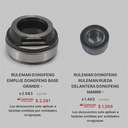
RULEMAN DONGFENG
RULEMAN DONGFENG
EMPUJE DONGFENG BASE
RULEMAN RUEDA
GRANDE -
DELANTERA DONGFENG
NAMMI -
2.683
$
2.749
$
1.493
$
1.530
$
2.281
$
$
1.269