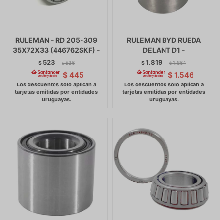
RULEMAN - RD 205-309
RULEMAN BYD RUEDA
35X72X33 (446762SKF) -
DELANT D1 -
523
1.819
$
536
$
1.864
$
$
$
445
$
1.546