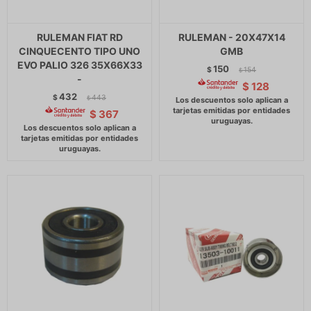
RULEMAN FIAT RD
RULEMAN - 20X47X14
CINQUECENTO TIPO UNO
GMB
EVO PALIO 326 35X66X33
150
$
154
$
-
$
128
432
$
443
$
$
367