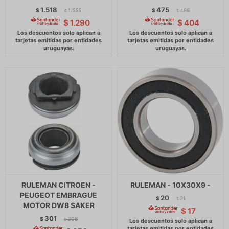
1.518
475
$
1.555
$
486
$
$
$
1.290
$
404
RULEMAN CITROEN -
RULEMAN - 10X30X9 -
PEUGEOT EMBRAGUE
20
$
21
$
MOTOR DW8 SAKER
$
17
301
$
308
$