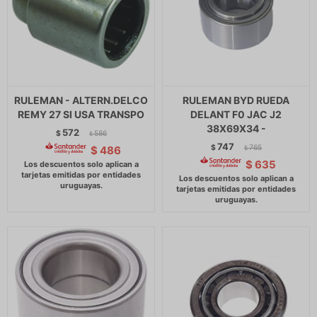
RULEMAN - ALTERN.DELCO
RULEMAN BYD RUEDA
REMY 27 SI USA TRANSPO
DELANT F0 JAC J2
38X69X34 -
572
$
586
$
747
$
765
$
486
$
$
635