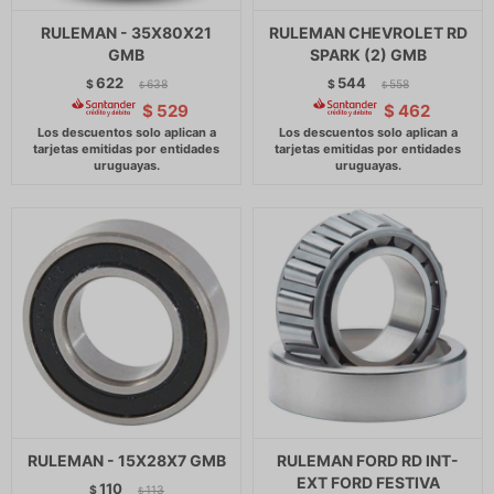
RULEMAN - 35X80X21
RULEMAN CHEVROLET RD
GMB
SPARK (2) GMB
622
544
$
638
$
558
$
$
$
529
$
462
RULEMAN - 15X28X7 GMB
RULEMAN FORD RD INT-
EXT FORD FESTIVA
110
$
113
$