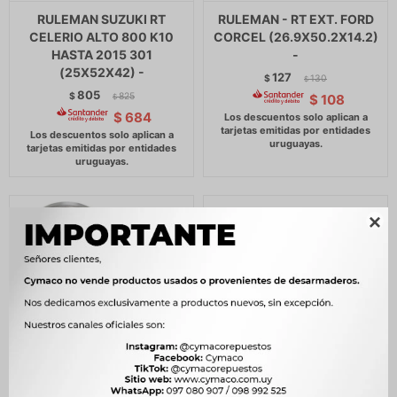
RULEMAN SUZUKI RT
RULEMAN - RT EXT. FORD
CELERIO ALTO 800 K10
CORCEL (26.9X50.2X14.2)
HASTA 2015 301
-
(25X52X42) -
127
$
130
$
805
$
825
$
108
$
$
684
