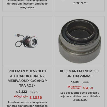
RULEMAN CHEVROLET
RULEMAN FIAT SEMIEJE
ACTUADOR CORSA 2
UNO 93 23MM -
MERIVA ONIX C/CAÑO Y
539
$
552
$
TRA ROJ -
$
458
2.222
$
2.277
$
$
1.889