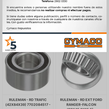
RULEMAN - 34.9X65X18
RULEMAN FIAT RULEMAN
(CR.022) -
RUEDA FIAT PALIO 1.4 8V
C/ABS -
211
$
216
$
774
$
793
$
179
$
$
658
RULEMAN - RD TRAFIC
RULEMAN - RD EXT FORD
(42X84X39) 7702084517 -
RANGER-FALCON