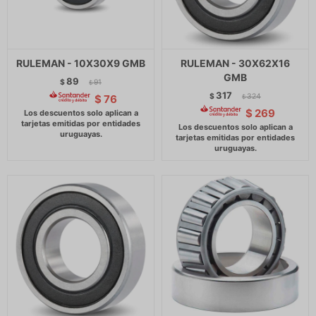
RULEMAN - 10X30X9 GMB
RULEMAN - 30X62X16
GMB
89
$
91
$
317
$
324
$
76
$
$
269