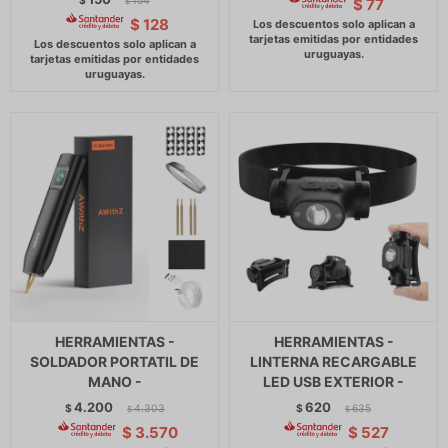
$
154
$
77
$
$
128
HERRAMIENTAS -
HERRAMIENTAS -
SOLDADOR PORTATIL DE
LINTERNA RECARGABLE
MANO -
LED USB EXTERIOR -
4.200
620
$
4.303
$
635
$
$
$
3.570
$
527