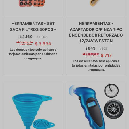
HERRAMIENTAS - SET
HERRAMIENTAS -
SACA FILTROS 30PCS -
ADAPTADOR C/PINZA TIPO
ENCENDEDOR REFORZADO
4.160
$
4.262
$
12/24V WESTON
$
3.536
843
$
863
$
$
717