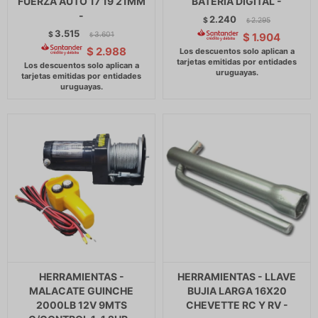
FUERZA AUTO 17 19 21MM
BATERIA DIGITAL -
-
2.240
$
2.295
$
3.515
$
3.601
$
1.904
$
$
2.988
HERRAMIENTAS -
HERRAMIENTAS - LLAVE
MALACATE GUINCHE
BUJIA LARGA 16X20
2000LB 12V 9MTS
CHEVETTE RC Y RV -