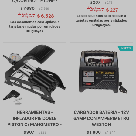
C/CONTROL 1-1.2HP -
267
$
273
$
7.680
$
7.869
$
227
$
$
6.528
HERRAMIENTAS -
CARGADOR BATERIA - 12V
INFLADOR PIE DOBLE
6AMP CON AMPERIMETRO
PISTON C/ MANOMETRO -
WESTON
907
1.800
$
929
$
1.844
$
$