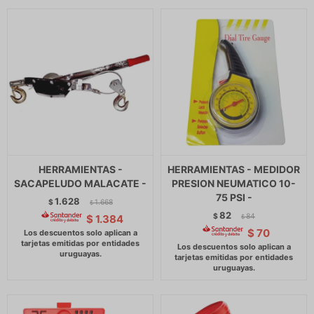
HERRAMIENTAS -
HERRAMIENTAS - MEDIDOR
SACAPELUDO MALACATE -
PRESION NEUMATICO 10-
75 PSI -
1.628
$
1.668
$
82
$
84
$
1.384
$
$
70