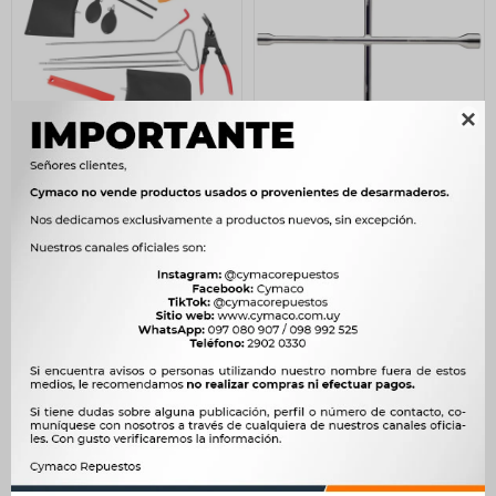

HERRAMIENTAS - KIT
HERRAMIENTAS - LLAVE
DESTRABA PUERTA / ABRIR
RUEDA CRUZ
SIN LLAVE WESTON
17X19X21X23MM WESTON
1.547
416
$
1.585
$
426
$
$
$
1.315
$
354