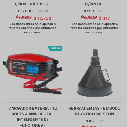
3,5KW 16A TIPO 2 -
C/PINZA -
15.000
490
$
15.369
$
502
$
$
$
12.750
$
417
CARGADOR BATERIA - 12
HERRAMIENTAS - EMBUDO
VOLTS 4 AMP DIGITAL
PLASTICO WESTON
INTELIGENTE C/
85
$
87
$
FUNCIONES -