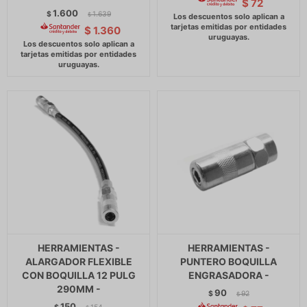
$
72
1.600
$
1.639
$
$
1.360
HERRAMIENTAS -
HERRAMIENTAS -
ALARGADOR FLEXIBLE
PUNTERO BOQUILLA
CON BOQUILLA 12 PULG
ENGRASADORA -
290MM -
90
$
92
$
150