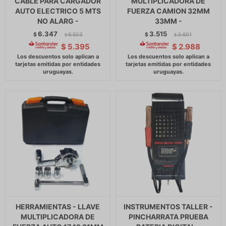
CABLE PARA CARGADOR
MULTIPLICADORA DE
AUTO ELECTRICO 5 MTS
FUERZA CAMION 32MM
NO ALARG -
33MM -
6.347
3.515
$
6.503
$
3.601
$
$
$
5.395
$
2.988
HERRAMIENTAS - LLAVE
INSTRUMENTOS TALLER -
MULTIPLICADORA DE
PINCHARRATA PRUEBA