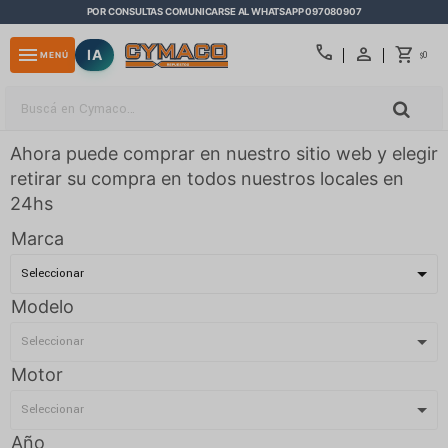
POR CONSULTAS COMUNICARSE AL WHATSAPP 097080907
close
call
menu
IA
0
MENÚ
$
Ahora puede comprar en nuestro sitio web y elegir
retirar su compra en todos nuestros locales en
24hs
Marca
Modelo
Motor
Año