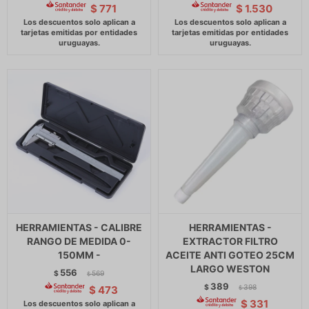
$
771
$
1.530
HERRAMIENTAS - CALIBRE
HERRAMIENTAS -
RANGO DE MEDIDA 0-
EXTRACTOR FILTRO
150MM -
ACEITE ANTI GOTEO 25CM
LARGO WESTON
556
$
569
$
389
$
398
$
473
$
$
331