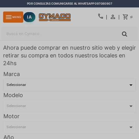
POR CONSULTAS COMUNICARSE AL WHATSAPP 097080907
close
call
menu
IA
0
MENÚ
$
Ahora puede comprar en nuestro sitio web y elegir
retirar su compra en todos nuestros locales en
24hs
Marca
Modelo
Motor
Año