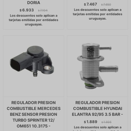
DORIA
7.467
$
7.650
$
6.933
$
7.104
$
REGULADOR PRESION
REGULADOR PRESION
COMBUSTIBLE MERCEDES
COMBUSTIBLE HYUNDAI
BENZ SENSOR PRESION
ELANTRA 92/95 3.5 BAR -
TURBO SPRINTER 12/
1.889
$
1.935
$
OM651 10.3175 -