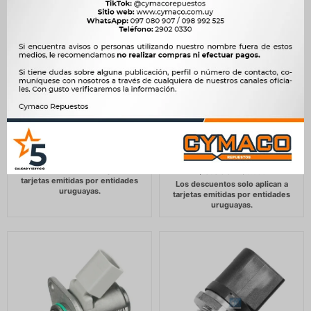
REGULADOR PRESION
REGULADOR PRESION
COMBUSTIBLE - REG.
COMBUSTIBLE
PRESION FIESTA KA
VOLKSWAGEN
ENDURA (2.7 BAR) -
REGULADOR PRESION C-
RAIL AMAROK 3.0TDI -
1.633
$
1.673
$
8.333
$
8.538
$