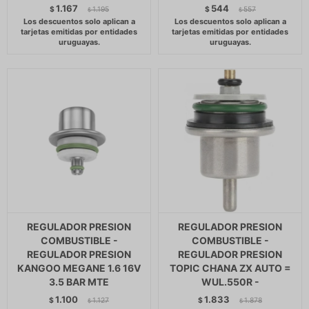
1.167
544
$
1.195
$
557
$
$
REGULADOR PRESION
REGULADOR PRESION
COMBUSTIBLE -
COMBUSTIBLE -
REGULADOR PRESION
REGULADOR PRESION
KANGOO MEGANE 1.6 16V
TOPIC CHANA ZX AUTO =
3.5 BAR MTE
WUL.550R -
1.100
1.833
$
1.127
$
1.878
$
$