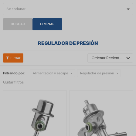
BUSCAR
LIMPIAR
REGULADOR DE PRESIÓN
Recientes
Filtrando por:
Alimentación y escape
Regulador de presión
Quitar filtros