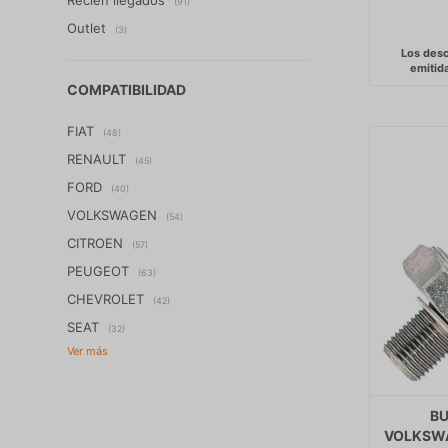
(91)
Outlet
(3)
COMPATIBILIDAD
FIAT
(48)
RENAULT
(45)
FORD
(40)
VOLKSWAGEN
(54)
CITROEN
(57)
PEUGEOT
(63)
CHEVROLET
(42)
SEAT
(32)
BU
VOLKSWA