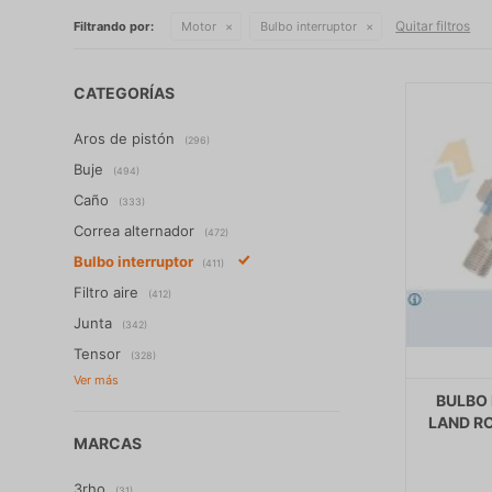
Quitar filtros
Filtrando por:
Motor
Bulbo interruptor
CATEGORÍAS
Aros de pistón
(296)
Buje
(494)
Caño
(333)
Correa alternador
(472)
Bulbo interruptor
(411)
Filtro aire
(412)
Junta
(342)
Tensor
(328)
BULBO 
LAND RO
MARCAS
3rho
(31)