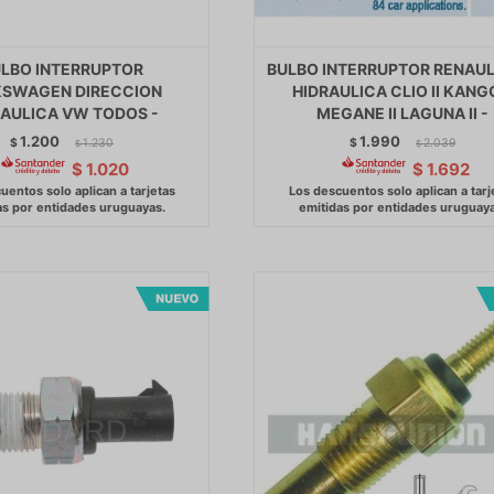
LBO INTERRUPTOR
BULBO INTERRUPTOR RENAULT
KSWAGEN DIRECCION
HIDRAULICA CLIO II KAN
RAULICA VW TODOS -
MEGANE II LAGUNA II -
1.200
1.990
$
1.230
$
2.039
$
$
$
1.020
$
1.692