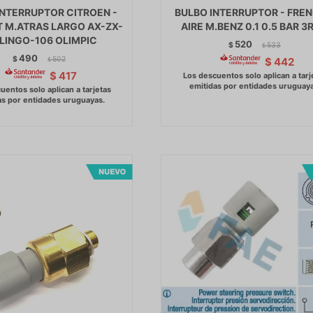
INTERRUPTOR CITROEN -
BULBO INTERRUPTOR - FREN
 M.ATRAS LARGO AX-ZX-
AIRE M.BENZ 0.1 0.5 BAR 3
LINGO-106 OLIMPIC
520
$
533
$
490
$
502
$
442
$
$
417