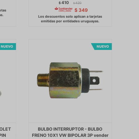
410
$
420
$
$
349
ROLET
BULBO INTERRUPTOR - BULBO
PIN
FRENO 10X1 VW BIPOLAR 3P vender