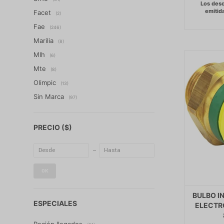
Facet
(2)
Fae
(246)
Marilia
(8)
Mlh
(6)
Mte
(8)
Olimpic
(13)
Sin Marca
(97)
PRECIO
($)
OK
BULBO I
ESPECIALES
ELECTRO
Recién llegados