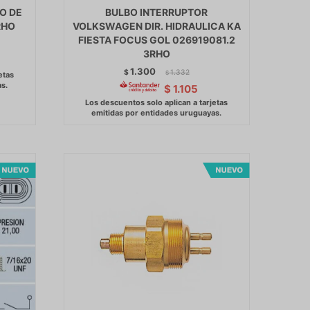
O DE
BULBO INTERRUPTOR
RHO
VOLKSWAGEN DIR. HIDRAULICA KA
FIESTA FOCUS GOL 026919081.2
3RHO
1.300
$
1.332
$
$
1.105