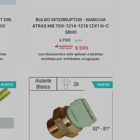
 DIR.
BULBO INTERRUPTOR - MARCHA
GOO
ATRAS MB 709-1214-1218 12X1 N-C
3RHO
700
$
717
$
$
595