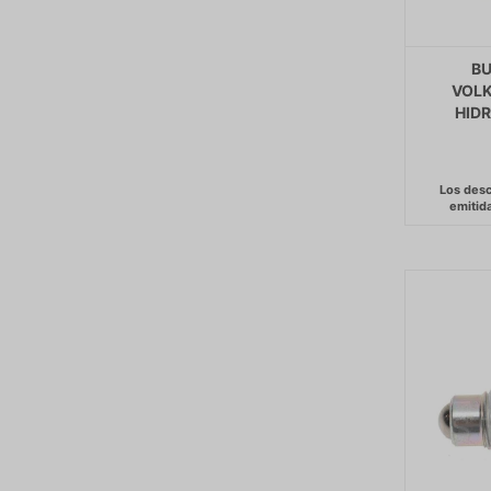
BU
VOL
HID