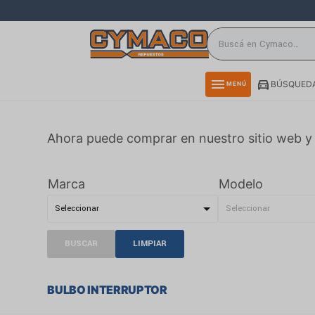
close
directions_car
storefront
menu
BÚSQUEDA
MENÚ
delivery_truck_speed
credit_card
Ahora puede comprar en nuestro sitio web y 
smartphone
rss_feed
Marca
Modelo
BUSCAR
LIMPIAR
BULBO INTERRUPTOR