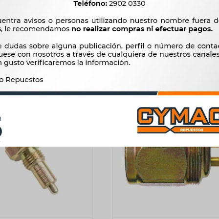
B 1313-1513 ETC AIRE
ATRAS MB 1618-1620 18X1.5
COMP 3RHO
3RHO
500
695
$
512
$
712
$
$
$
425
$
591