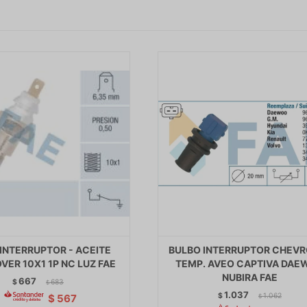
INTERRUPTOR - ACEITE
BULBO INTERRUPTOR CHEV
VER 10X1 1P NC LUZ FAE
TEMP. AVEO CAPTIVA DAE
NUBIRA FAE
667
$
683
$
1.037
$
1.062
$
567
$