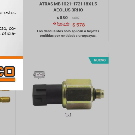
 N-C
ATRAS MB 1621-1721 18X1.5
AEOLUS 3RHO
680
$
697
$
$
578