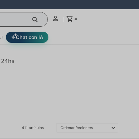
0
$
Chat con IA
ET
n 24hs
411 artículos
Recientes