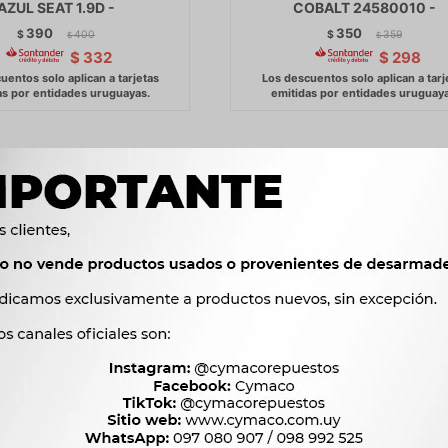
AZUL SEAT 1.9D -
COBALT 24580010 -
390
350
$
400
$
359
$
$
$
332
$
298
NTERRUPTOR - FRENO DE
BULBO INTERRUPTOR - MA