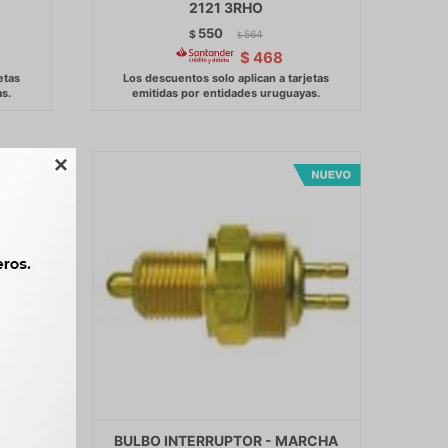
2121 3RHO
550
$
564
$
$
468

RCHA
BULBO INTERRUPTOR - MARCHA