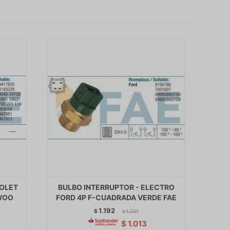
ROLET
BULBO INTERRUPTOR - ELECTRO
WOO
FORD 4P F-CUADRADA VERDE FAE
1.192
$
1.221
$
$
1.013