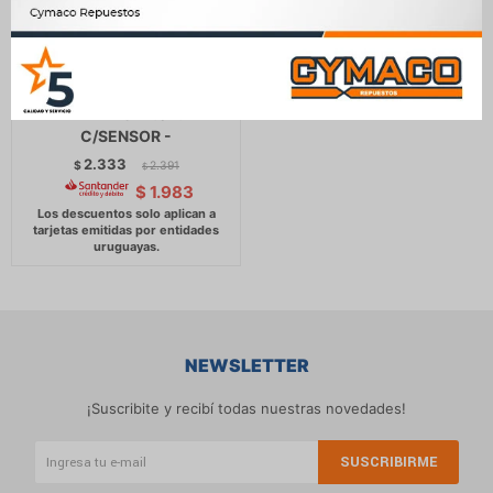
ARBOL DE LEVAS GONOW
WAY DFSK 1.0 1.1
C/SENSOR -
2.333
$
2.391
$
$
1.983
NEWSLETTER
¡Suscribite y recibí todas nuestras novedades!
SUSCRIBIRME