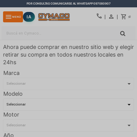
POR CONSULTAS COMUNICARSE AL WHATSAPP 097080907
close
call
menu
IA
0
MENÚ
$
Ahora puede comprar en nuestro sitio web y elegir
retirar su compra en todos nuestros locales en
24hs
Marca
Modelo
Motor
Año