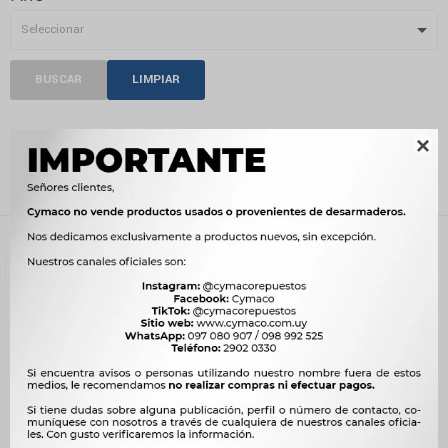
BUSCAR
LIMPIAR
ÁRBOL DE LEVAS

Recientes
Filtrando por:
Motor
Árbol de levas
Quitar filtros
Compatibilidad:
EFFA