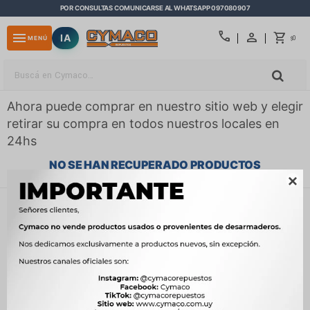
POR CONSULTAS COMUNICARSE AL WHATSAPP 097080907
close
call
menu
IA
0
MENÚ
$
Ahora puede comprar en nuestro sitio web y elegir
retirar su compra en todos nuestros locales en
24hs
NO SE HAN RECUPERADO PRODUCTOS

¡Lo sentimos! No hay productos en esta sección.
Inténtalo nuevamente con otros criterios de filtrado o busca en
otras secciones de nuestro catálogo.
Filtrando por:
Embrague y caja de cambios