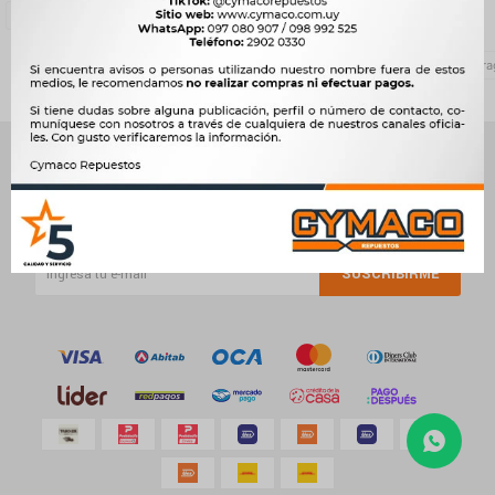
Quitar filtros
Valeo
Te recomendamos quitar:
Embrague y caja de cambios
Disco de embra
NEWSLETTER
¡Suscribite y recibí todas nuestras novedades!
SUSCRIBIRME