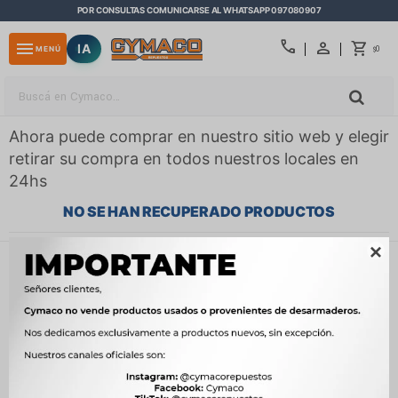
POR CONSULTAS COMUNICARSE AL WHATSAPP 097080907
close
call
menu
IA
0
MENÚ
$
Ahora puede comprar en nuestro sitio web y elegir
retirar su compra en todos nuestros locales en
24hs
NO SE HAN RECUPERADO PRODUCTOS

¡Lo sentimos! No hay productos en esta sección.
Inténtalo nuevamente con otros criterios de filtrado o busca en
otras secciones de nuestro catálogo.
Filtrando por:
Embrague y caja de cambios
Disco de embrague