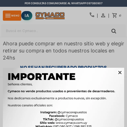
POR CONSULTAS COMUNICARSE AL WHATSAPP 097080907
close
call
menu
IA
0
MENÚ
$
Ahora puede comprar en nuestro sitio web y elegir
retirar su compra en todos nuestros locales en
24hs
NO SE HAN RECUPERADO PRODUCTOS

¡Lo sentimos! No hay productos en esta sección.
Inténtalo nuevamente con otros criterios de filtrado o busca en
otras secciones de nuestro catálogo.
Quitar filtros
Filtrando por:
Carrocería
Compatibilidad:
Aeolus