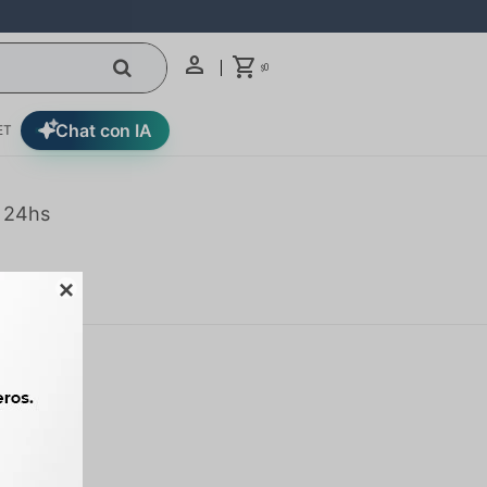
0
$
Chat con IA
ET
n 24hs
