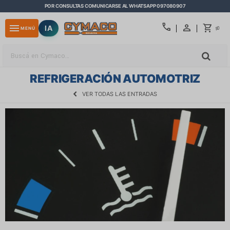
POR CONSULTAS COMUNICARSE AL WHATSAPP 097080907
close
call
menu
IA
0
MENÚ
$
REFRIGERACIÓN AUTOMOTRIZ
VER TODAS LAS ENTRADAS