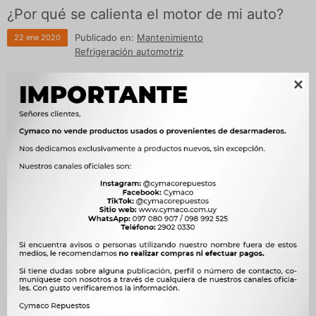
¿Por qué se calienta el motor de mi auto?
Publicado en:
Mantenimiento
22
ene
2020
Refrigeración automotriz
Si la aguja del medidor de temperatura de tu vehículo sobrepasa los

100 grados muy seguido te recomendamos leer esta nota