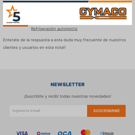
¿Qué es mejor para tu coche, usar agua o
líquido anticongelante?
Publicado en:
Mantenimiento
23
oct
2019
Refrigeración automotriz
Enterate de la respuesta a esta duda muy frecuente de nuestros
clientes y usuarios en esta nota!!
NEWSLETTER
¡Suscribite y recibí todas nuestras novedades!
SUSCRIBIRME