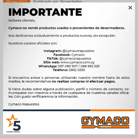
Publicado en:
Novedades
05
mar
2022

Nuevos productos recibidos en Febrero de 2022
NUEVOS PRODUCTOS ENERO 2022
Publicado en:
Novedades
15
feb
2022