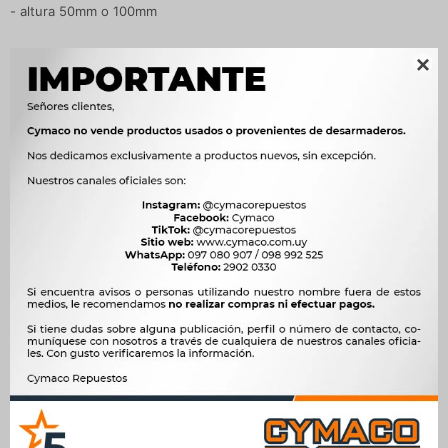
- altura 50mm o 100mm

Las bandas retro reflectantes deberán ser:
En laterales
: rojo y blanco alternado, alto 50mm
En la parte trasera
: rojo con franjas a 45 grados y ancho de
100mm
Colocación
: altura sobre suelo entre 50 y 150cm del suelo
*Para vehículos con carrocería tipo tanque, sobre eje
horizontal central del tanque
Las bandas deben cumplir la norma UNECE R104 o similar
reconocida internacionalmente
Ver cintas reflectivas en nuestro sitio