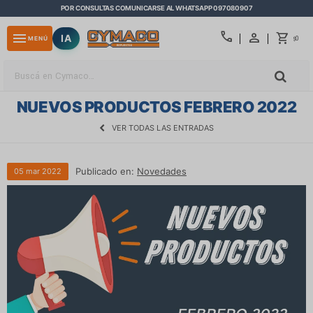
POR CONSULTAS COMUNICARSE AL WHATSAPP 097080907
close
call
menu
IA
0
MENÚ
$
NUEVOS PRODUCTOS FEBRERO 2022
VER TODAS LAS ENTRADAS
Publicado en:
Novedades
05
mar
2022