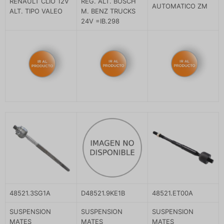
RENAULT CLIO 12V
REG. ALT. BOSCH
AUTOMATICO ZM
ALT. TIPO VALEO
M. BENZ TRUCKS
24V =IB.298
48521.3SG1A
D48521.9KE1B
48521.ET00A
SUSPENSION
SUSPENSION
SUSPENSION
MATES
MATES
MATES