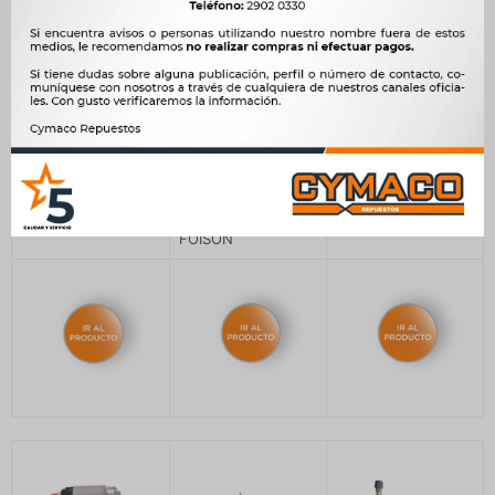
F6.554
FOI.901
FUL.554
CRUCETAS
FILTRO AIRE
FILTRO AIRE
LIFAN CARDAN
BYD F6
CHERY FULWIN
FOISON