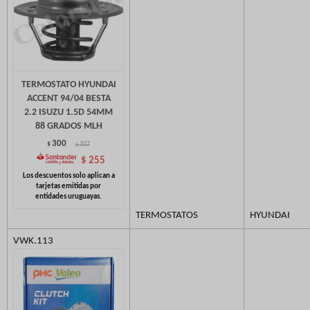
TERMOSTATO HYUNDAI
ACCENT 94/04 BESTA
2.2 ISUZU 1.5D 54MM
88 GRADOS MLH
300
$
307
$
$
255
TERMOSTATOS
HYUNDAI
VWK.113