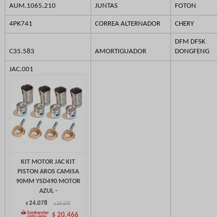
AUM.1065.210
JUNTAS
FOTON
4PK741
CORREA ALTERNADOR
CHERY
DFM DFSK
C35.583
AMORTIGUADOR
DONGFENG
JAC.001
KIT MOTOR JAC KIT
PISTON AROS CAMISA
90MM YSD490 MOTOR
AZUL -
24.078
$
24.670
$
$
20.466