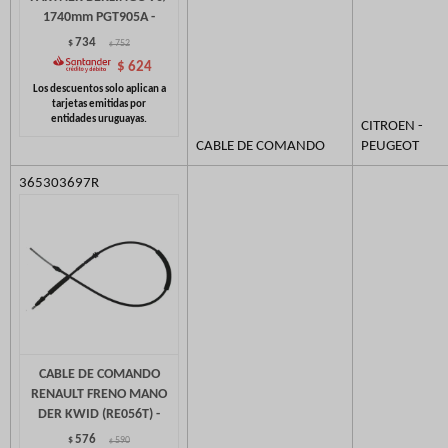
1740mm PGT905A -
734
$
752
$
$
624
CITROEN -
CABLE DE COMANDO
PEUGEOT
365303697R
CABLE DE COMANDO
RENAULT FRENO MANO
DER KWID (RE056T) -
576
$
590
$