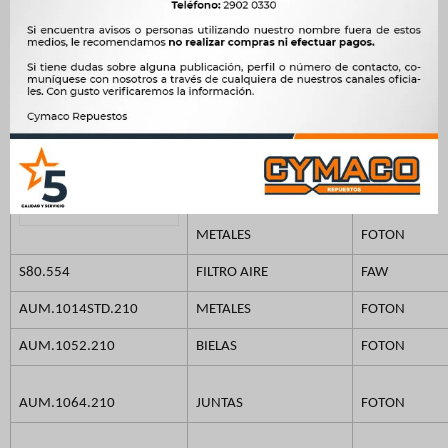
METALES FOTON JGO
BANCADA STD AUMAN
210 -
6.002
$
6.150
$
$
5.102
METALES
FOTON
S80.554
FILTRO AIRE
FAW
AUM.1014STD.210
METALES
FOTON
AUM.1052.210
BIELAS
FOTON
AUM.1064.210
JUNTAS
FOTON