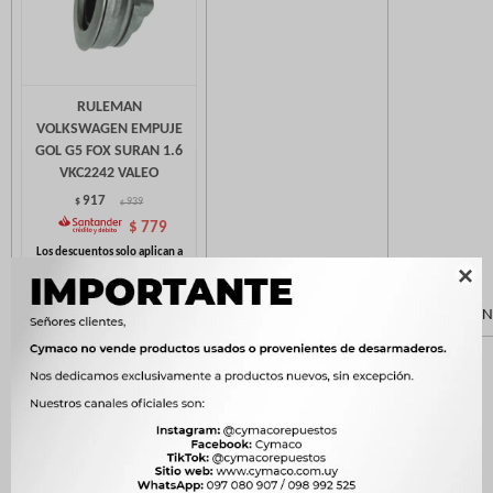
RULEMAN
VOLKSWAGEN EMPUJE
GOL G5 FOX SURAN 1.6
VKC2242 VALEO
917
$
939
$
$
779

VW
RULEMANES
VOLKSWAGEN
AUM.1011STD.210