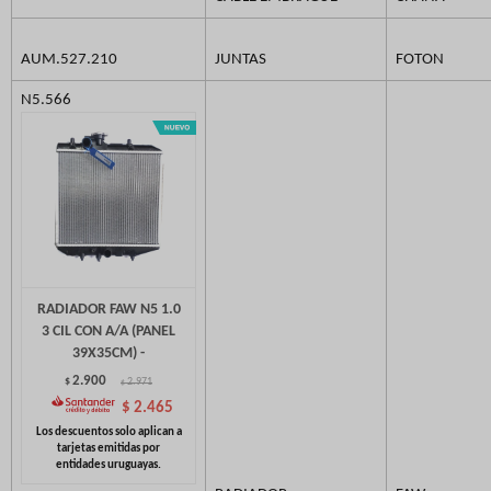
AUM.527.210
JUNTAS
FOTON
N5.566
RADIADOR FAW N5 1.0
3 CIL CON A/A (PANEL
39X35CM) -
2.900
$
2.971
$
$
2.465