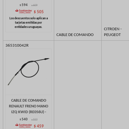
594
$
609
$
$
505
CITROEN -
CABLE DE COMANDO
PEUGEOT
365310042R
CABLE DE COMANDO
RENAULT FRENO MANO
IZQ KWID (RE056U) -
540
$
553
$
$
459