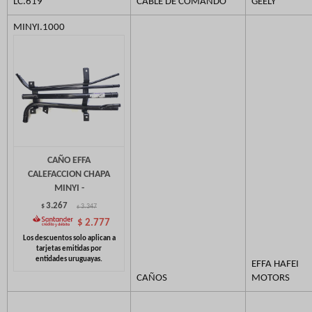
LC.619
CABLE DE COMANDO
GEELY
MINYI.1000
CAÑO EFFA
CALEFACCION CHAPA
MINYI -
3.267
$
3.347
$
$
2.777
EFFA HAFEI
CAÑOS
MOTORS