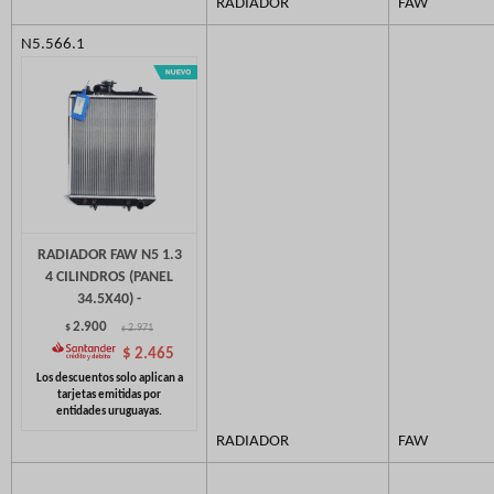
RADIADOR
FAW
N5.566.1
RADIADOR FAW N5 1.3
4 CILINDROS (PANEL
34.5X40) -
2.900
$
2.971
$
$
2.465
RADIADOR
FAW