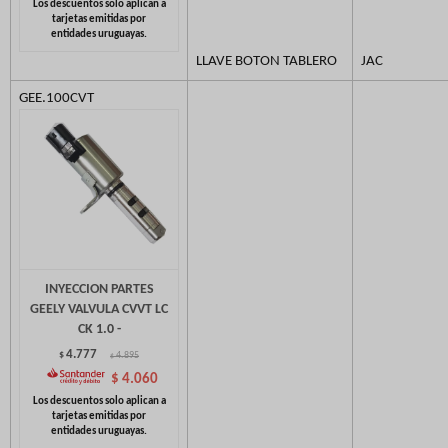
LLAVE BOTON TABLERO
JAC
GEE.100CVT
INYECCION PARTES
GEELY VALVULA CVVT LC
CK 1.0 -
4.777
$
4.895
$
$
4.060