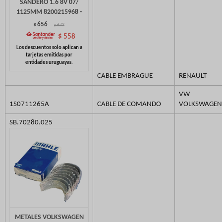
SANDERO 1.6 8V 07/
1125MM 8200215968 -
656
$
672
$
$
558
CABLE EMBRAGUE
RENAULT
VW
1S0711265A
CABLE DE COMANDO
VOLKSWAGEN
SB.70280.025
METALES VOLKSWAGEN