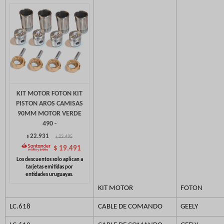
KIT MOTOR FOTON KIT
PISTON AROS CAMISAS
90MM MOTOR VERDE
490 -
22.931
$
23.495
$
$
19.491
KIT MOTOR
FOTON
LC.618
CABLE DE COMANDO
GEELY