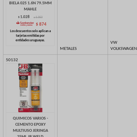
BIELA 025 1.6N 79.5MM
MAHLE
1.028
$
1.053
$
$
874
VW
METALES
VOLKSWAGEN
50132
QUIMICOS VARIOS -
CEMENTO EPOXY
MULTIUSO JERINGA
25ML JB WELD