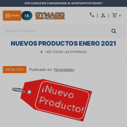
POR CONSULTAS COMUNICARSE AL WHATSAPP 097080907
close
call
menu
IA
0
MENÚ
$
NUEVOS PRODUCTOS ENERO 2021
VER TODAS LAS ENTRADAS
Publicado en:
Novedades
08
feb
2021