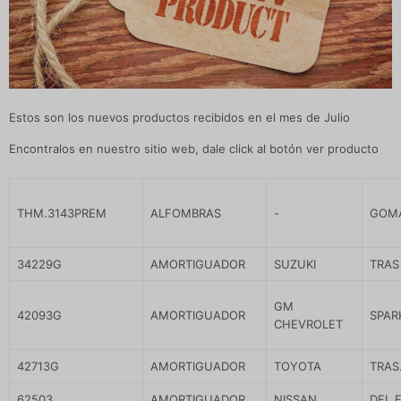
Estos son los nuevos productos recibidos en el mes de Julio
Encontralos en nuestro sitio web, dale click al botón ver producto
THM.3143PREM
ALFOMBRAS
-
GOMA
34229G
AMORTIGUADOR
SUZUKI
TRAS
GM
42093G
AMORTIGUADOR
SPARK
CHEVROLET
42713G
AMORTIGUADOR
TOYOTA
TRAS
62503
AMORTIGUADOR
NISSAN
DEL 