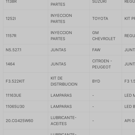
1138R
SUZUKI
REGU
PARTES
INYECCION
1252I
TOYOTA
KIT 
PARTES
INYECCION
GM
1157R
REGU
PARTES
CHEVROLET
N5.527.1
JUNTAS
FAW
JUNT
CITROEN -
1464
JUNTAS
JUNT
PEUGEOT
KIT DE
F3.522KIT
BYD
F3 1.
DISTRIBUCION
11163UE
LAMPARAS
-
LED 
11065U30
LAMPARAS
-
LED 
LUBRICANTE-
20.CG425W60
-
API 
ACEITES
LUBRICANTE-