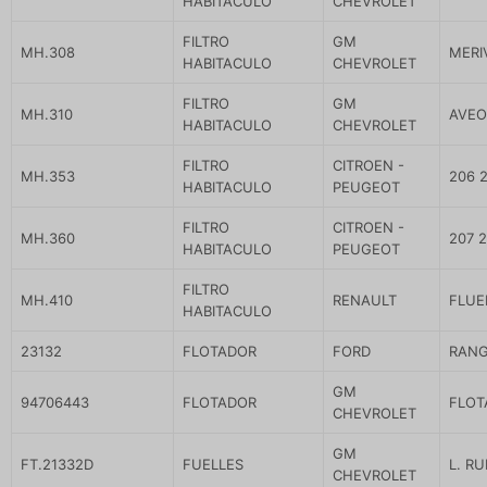
HABITACULO
CHEVROLET
FILTRO
GM
MH.308
MERI
HABITACULO
CHEVROLET
FILTRO
GM
MH.310
AVEO
HABITACULO
CHEVROLET
FILTRO
CITROEN -
MH.353
206 
HABITACULO
PEUGEOT
FILTRO
CITROEN -
MH.360
207 2
HABITACULO
PEUGEOT
FILTRO
MH.410
RENAULT
FLUE
HABITACULO
23132
FLOTADOR
FORD
RANG
GM
94706443
FLOTADOR
FLOT
CHEVROLET
GM
FT.21332D
FUELLES
L. R
CHEVROLET