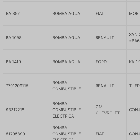
BA.897
BOMBA AGUA
FIAT
MOBI
SAND
BA.1698
BOMBA AGUA
RENAULT
=BA6
BA.1419
BOMBA AGUA
FORD
KA 1
BOMBA
7701209115
RENAULT
TUER
COMBUSTIBLE
BOMBA
GM
93317218
COMBUSTIBLE
CONJ
CHEVROLET
ELECTRICA
BOMBA
51795399
COMBUSTIBLE
FIAT
CONJ
ELECTRICA