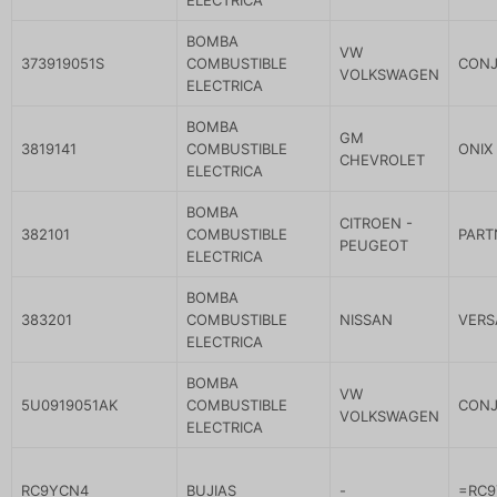
BOMBA
VW
373919051S
COMBUSTIBLE
CONJ
VOLKSWAGEN
ELECTRICA
BOMBA
GM
3819141
COMBUSTIBLE
ONIX 
CHEVROLET
ELECTRICA
BOMBA
CITROEN -
382101
COMBUSTIBLE
PART
PEUGEOT
ELECTRICA
BOMBA
383201
COMBUSTIBLE
NISSAN
VERS
ELECTRICA
BOMBA
VW
5U0919051AK
COMBUSTIBLE
CONJ
VOLKSWAGEN
ELECTRICA
RC9YCN4
BUJIAS
-
=RC9