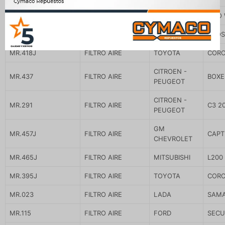
MR.293
FILTRO AIRE
RENAULT
CLIO 
MR.430
FILTRO AIRE
FORD
ECOS
MR.418J
FILTRO AIRE
TOYOTA
CORO
CITROEN -
MR.437
FILTRO AIRE
BOXE
PEUGEOT
CITROEN -
MR.291
FILTRO AIRE
C3 2
PEUGEOT
GM
MR.457J
FILTRO AIRE
CAPT
CHEVROLET
MR.465J
FILTRO AIRE
MITSUBISHI
L200
MR.395J
FILTRO AIRE
TOYOTA
CORO
MR.023
FILTRO AIRE
LADA
SAMA
MR.115
FILTRO AIRE
FORD
SECU