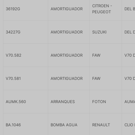
CITROEN -
36192G
AMORTIGUADOR
DEL 
PEUGEOT
34227G
AMORTIGUADOR
SUZUKI
DEL 
V70.582
AMORTIGUADOR
FAW
V70 D
V70.581
AMORTIGUADOR
FAW
V70 D
AUMK.560
ARRANQUES
FOTON
AUMA
BA.1046
BOMBA AGUA
RENAULT
CLIO 