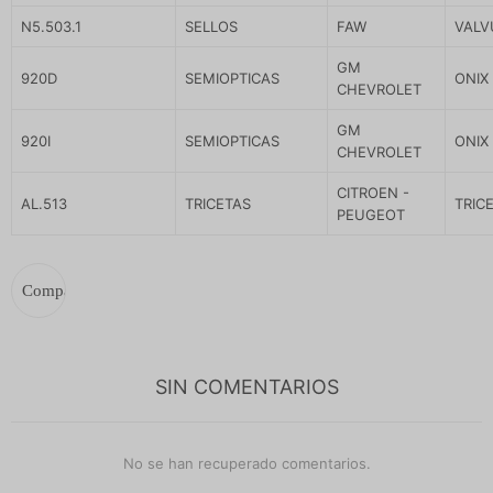
N5.503.1
SELLOS
FAW
VALV
GM
920D
SEMIOPTICAS
ONIX
CHEVROLET
GM
920I
SEMIOPTICAS
ONIX
CHEVROLET
CITROEN -
AL.513
TRICETAS
TRIC
PEUGEOT
SIN COMENTARIOS
No se han recuperado comentarios.