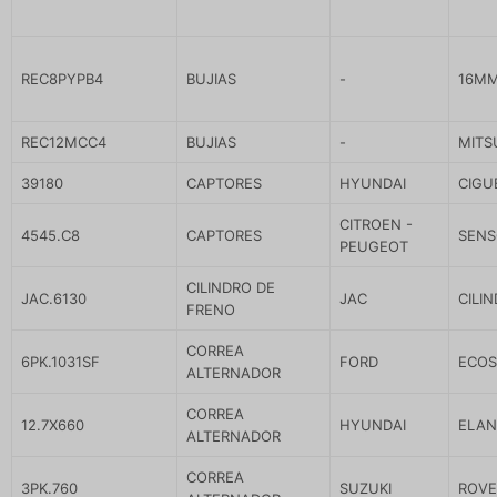
REC8PYPB4
BUJIAS
-
16MM
REC12MCC4
BUJIAS
-
MITS
39180
CAPTORES
HYUNDAI
CIGUE
CITROEN -
4545.C8
CAPTORES
SENS
PEUGEOT
CILINDRO DE
JAC.6130
JAC
CILI
FRENO
CORREA
6PK.1031SF
FORD
ECOSP
ALTERNADOR
CORREA
12.7X660
HYUNDAI
ELAN
ALTERNADOR
CORREA
3PK.760
SUZUKI
ROVER