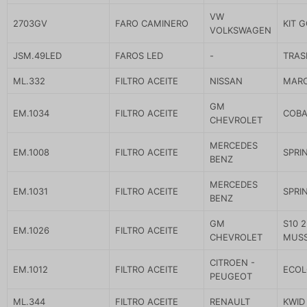
VW
2703GV
FARO CAMINERO
KIT 
VOLKSWAGEN
JSM.49LED
FAROS LED
-
TRAS
ML.332
FILTRO ACEITE
NISSAN
MARC
GM
EM.1034
FILTRO ACEITE
COBAL
CHEVROLET
MERCEDES
EM.1008
FILTRO ACEITE
SPRIN
BENZ
MERCEDES
EM.1031
FILTRO ACEITE
SPRI
BENZ
GM
S10 
EM.1026
FILTRO ACEITE
CHEVROLET
MUS
CITROEN -
EM.1012
FILTRO ACEITE
ECOL
PEUGEOT
ML.344
FILTRO ACEITE
RENAULT
KWID 