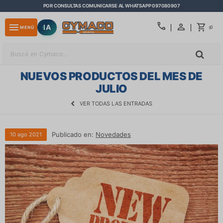
POR CONSULTAS COMUNICARSE AL WHATSAPP 097080907
close
call
menu
IA
0
MENÚ
$
NUEVOS PRODUCTOS DEL MES DE
JULIO
VER TODAS LAS ENTRADAS
Publicado en:
Novedades
10
ago
2021