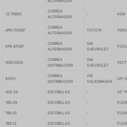
ALTERNADOR
CORREA
12.7X800
-
ASIA
ALTERNADOR
CORREA
4PK.1100SF
TOYOTA
TERCE
ALTERNADOR
CORREA
GM
5PK.870SF
FOCUS
ALTERNADOR
CHEVROLET
CORREA
GM
40812X24
VECTR
DISTRIBUCION
CHEVROLET
CORREA
VW
81X10
UP! 
DISTRIBUCION
VOLKSWAGEN
406.26
ESCOBILLAS
-
26" 
189.28
ESCOBILLAS
-
FLEX
189.10
ESCOBILLAS
-
FLEX
189.12
ESCOBILLAS
-
FLEX