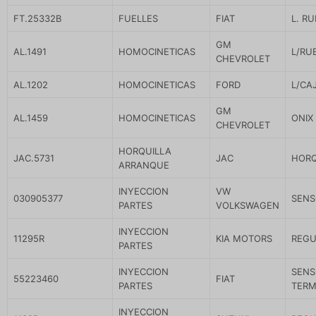
FT.25332B
FUELLES
FIAT
L. R
GM
AL.1491
HOMOCINETICAS
L/RU
CHEVROLET
AL.1202
HOMOCINETICAS
FORD
L/CA
GM
AL.1459
HOMOCINETICAS
ONIX
CHEVROLET
HORQUILLA
JAC.5731
JAC
HORQ
ARRANQUE
INYECCION
VW
030905377
SENS
PARTES
VOLKSWAGEN
INYECCION
11295R
KIA MOTORS
REGU
PARTES
INYECCION
SENS
55223460
FIAT
PARTES
TERM
INYECCION