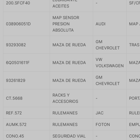
200.SFCF40
-
SF/C
ACEITES
MAP SENSOR
038906051D
PRESION
AUDI
MAP 
ABSOLUTA
GM
93293082
MAZA DE RUEDA
TRAS
CHEVROLET
VW
6Q0501611F
MAZA DE RUEDA
MAZA
VOLKSWAGEN
GM
93261829
MAZA DE RUEDA
MAZA
CHEVROLET
RACKS Y
CT.5668
-
PORT
ACCESORIOS
REF.572
RULEMANES
JAC
RULE
AUMK.572
RULEMANES
FOTON
EMPU
CONO.45
SEGURIDAD VIAL
-
CONO