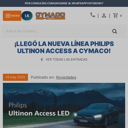
POR CONSULTAS COMUNICARSE AL WHATSAPP 097080907
close
call
menu
IA
0
MENÚ
$
¡LLEGÓ LA NUEVA LÍNEA PHILIPS
ULTINON ACCESS A CYMACO!
VER TODAS LAS ENTRADAS
Publicado en:
Novedades
14
may
2025