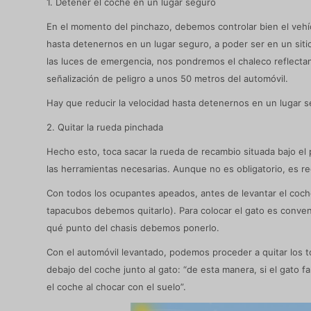
1. Detener el coche en un lugar seguro
En el momento del pinchazo, debemos controlar bien el vehíc
hasta detenernos en un lugar seguro, a poder ser en un sitio
las luces de emergencia, nos pondremos el chaleco reflectant
señalización de peligro a unos 50 metros del automóvil.
Hay que reducir la velocidad hasta detenernos en un lugar seg
2. Quitar la rueda pinchada
Hecho esto, toca sacar la rueda de recambio situada bajo e
las herramientas necesarias. Aunque no es obligatorio, es 
Con todos los ocupantes apeados, antes de levantar el coche 
tapacubos debemos quitarlo). Para colocar el gato es conven
qué punto del chasis debemos ponerlo.
Con el automóvil levantado, podemos proceder a quitar los to
debajo del coche junto al gato: “de esta manera, si el gato fa
el coche al chocar con el suelo”.