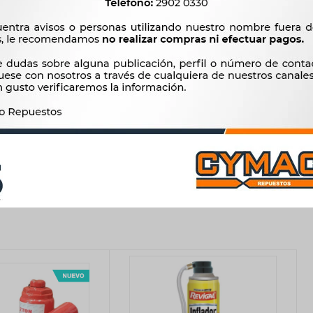
illos antes de bajar el coche. Una vez en tierra, se acabarán de fijar
 del neumático lo antes posible en una gasolinera. Si se trata de
na convencional, ya que su uso es temporal y no se
ue reemplazan la rueda de repuesto -normal o de galleta- por un
ro y reduce el peso del conjunto. Otros vehículos montan
s durante unos 80 kilómetros a una velocidad máxima de 80 km/h