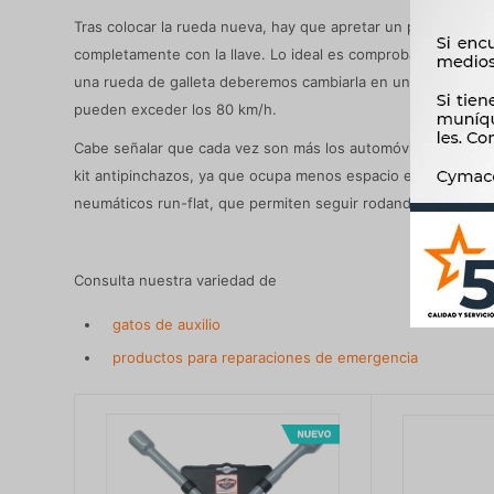
Tras colocar la rueda nueva, hay que apretar un poco los torn
completamente con la llave. Lo ideal es comprobar la presión
una rueda de galleta deberemos cambiarla en un taller por u
pueden exceder los 80 km/h.
Cabe señalar que cada vez son más los automóviles nuevos q
kit antipinchazos, ya que ocupa menos espacio en el malete
neumáticos run-flat, que permiten seguir rodando pinchado
Consulta nuestra variedad de
gatos de auxilio
productos para reparaciones de emergencia