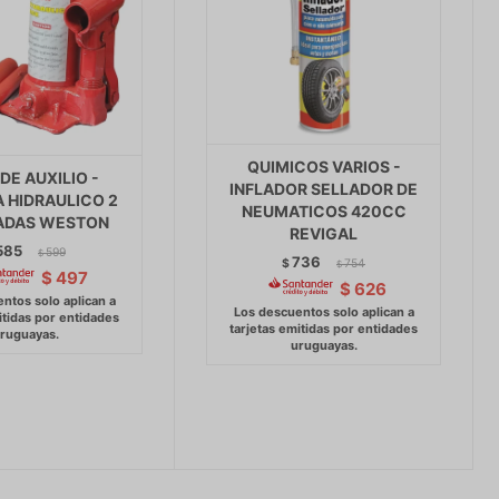
QUIMICOS VARIOS -
DE AUXILIO -
INFLADOR SELLADOR DE
 HIDRAULICO 2
NEUMATICOS 420CC
ADAS WESTON
REVIGAL
585
599
$
736
$
754
$
$
497
$
626