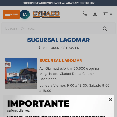
POR CONSULTAS COMUNICARSE AL WHATSAPP 097080907
close
call
menu
IA
0
MENÚ
$
SUCURSAL LAGOMAR
VER TODOS LOS LOCALES
SUCURSAL LAGOMAR
Av. Giannattasio km. 20,500 esquina
Magallanes, Ciudad De La Costa -
Canelones.
Lunes a Viernes 9:00 a 18:30, Sábado 9:00
a 18:00
Teléfono: 26824524

lagomar@cymaco.com.uy