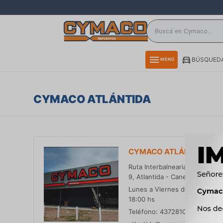
close
directions_car
storefront
menu
BÚSQUEDA
MENÚ
delivery_truck_speed
credit_card
CYMACO ATLÁNTIDA
smartphone
rss_feed
CYMACO ATLÁNTIDA
Ruta Interbalnearia km 45,400 
9, Atlantida - Canelones.
Lunes a Viernes de 9:00 a 18:
18:00 hs
Teléfono: 43728100