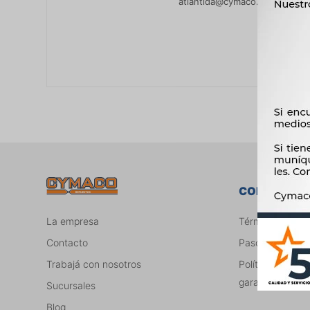
atlantida@cymaco.com.uy
COMPRA
La empresa
Términos legale
Contacto
Pasos para co
Trabajá con nosotros
Política de cam
garantías
Sucursales
Blog