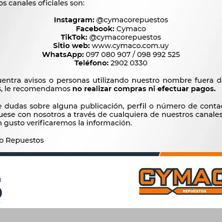
CUENTA
s
Mi cuenta
mprar en cymaco.com.uy
Mis compras
bios, devoluciones y
Mis direcciones
Wish List