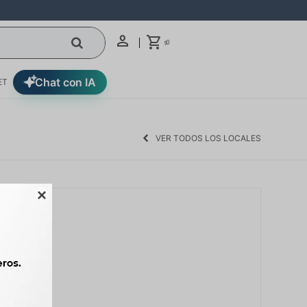
0
$
Chat con IA
ET
VER TODOS LOS LOCALES
