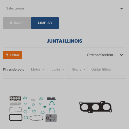
BUSCAR
LIMPIAR
JUNTA ILLINOIS
Recientes
Quitar filtros
Filtrando por:
Motor
Junta
Illinois