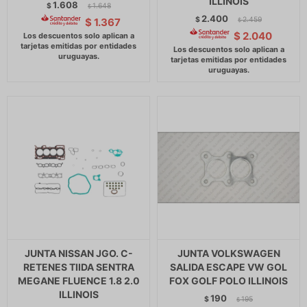
ILLINOIS
1.608
$
1.648
$
2.400
$
2.459
$
1.367
$
$
2.040
JUNTA NISSAN JGO. C-
JUNTA VOLKSWAGEN
RETENES TIIDA SENTRA
SALIDA ESCAPE VW GOL
MEGANE FLUENCE 1.8 2.0
FOX GOLF POLO ILLINOIS
ILLINOIS
190
$
195
$