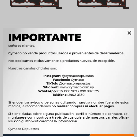
JUNTA FIAT TAPA
JUNTA FIAT TAPA

CILINDROS MOBI FIREFLY
CILINDROS MOBI FIREFLY
1.0 ILLINOIS
1.0 (METAL GRAF) ILLINOIS
800
1.100
$
820
$
1.127
$
$
$
680
$
935