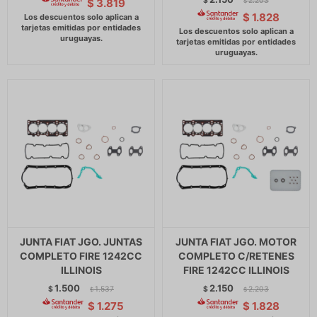
$
2.203
$
3.819
$
$
1.828
JUNTA FIAT JGO. JUNTAS
JUNTA FIAT JGO. MOTOR
COMPLETO FIRE 1242CC
COMPLETO C/RETENES
ILLINOIS
FIRE 1242CC ILLINOIS
1.500
2.150
$
1.537
$
2.203
$
$
$
1.275
$
1.828