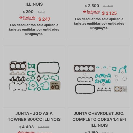
ILLINOIS
2.500
$
2.561
$
290
$
297
$
2.125
$
$
247
JUNTA - JGO ASIA
JUNTA CHEVROLET JGO.
TOWNER 800CC ILLINOIS
COMPLETO CORSA 1.4 EFI
ILLINOIS
4.493
$
4.603
$
2.150