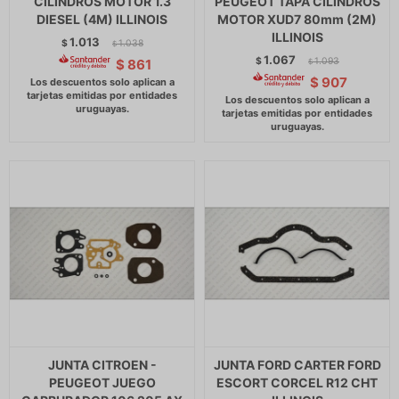
CILINDROS MOTOR 1.3
PEUGEOT TAPA CILINDROS
DIESEL (4M) ILLINOIS
MOTOR XUD7 80mm (2M)
ILLINOIS
1.013
$
1.038
$
1.067
$
1.093
$
861
$
$
907
JUNTA CITROEN -
JUNTA FORD CARTER FORD
PEUGEOT JUEGO
ESCORT CORCEL R12 CHT