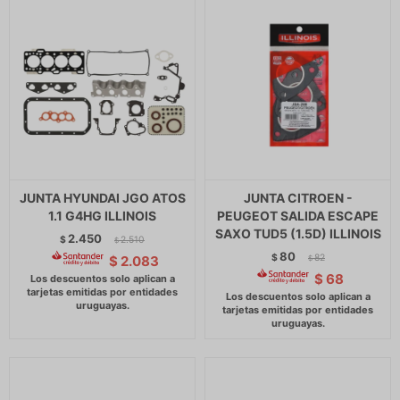
JUNTA HYUNDAI JGO ATOS
JUNTA CITROEN -
1.1 G4HG ILLINOIS
PEUGEOT SALIDA ESCAPE
SAXO TUD5 (1.5D) ILLINOIS
2.450
$
2.510
$
80
$
82
$
2.083
$
$
68