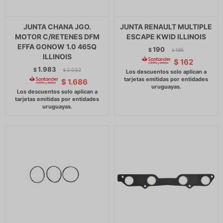
JUNTA CHANA JGO.
JUNTA RENAULT MULTIPLE
MOTOR C/RETENES DFM
ESCAPE KWID ILLINOIS
EFFA GONOW 1.0 465Q
190
$
195
$
ILLINOIS
$
162
1.983
$
2.032
$
$
1.686