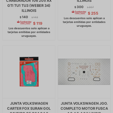
CARBURADOR 106 205 AX
ILLINOIS
GTI TU1 TU3 (WEBER 34)
300
$
307
$
ILLINOIS
$
255
140
$
143
$
$
119
JUNTA VOLKSWAGEN
JUNTA VOLKSWAGEN JGO.
CARTER FOX SURAN GOL
COMPLETO MOTOR FUSCA