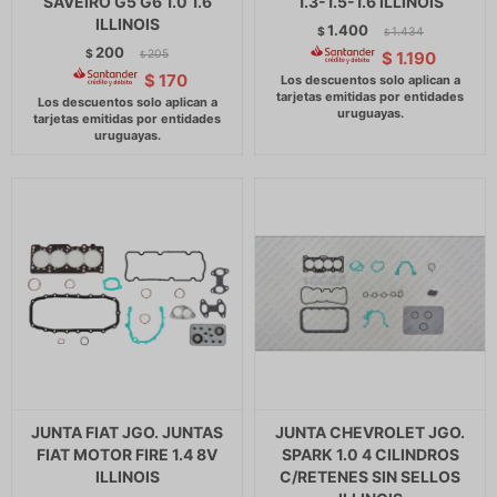
SAVEIRO G5 G6 1.0 1.6
1.3-1.5-1.6 ILLINOIS
ILLINOIS
1.400
$
1.434
$
200
$
205
$
1.190
$
$
170
JUNTA FIAT JGO. JUNTAS
JUNTA CHEVROLET JGO.
FIAT MOTOR FIRE 1.4 8V
SPARK 1.0 4 CILINDROS
ILLINOIS
C/RETENES SIN SELLOS