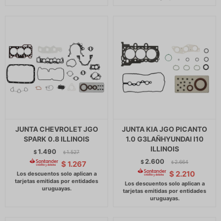
JUNTA CHEVROLET JGO
JUNTA KIA JGO PICANTO
SPARK 0.8 ILLINOIS
1.0 G3LAÑHYUNDAI I10
ILLINOIS
1.490
$
1.527
$
2.600
$
2.664
$
1.267
$
$
2.210