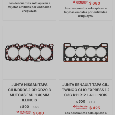
$
680
JUNTA NISSAN TAPA
JUNTA RENAULT TAPA CIL.
CILINDROS 2.0D CD20 3
TWINGO CLIO EXPRESS 1.2
MUECAS ESP. 1.40MM
C3G R11 R12 1.4 ILLINOIS
ILLINOIS
500
$
512
$
800
$
820
$
425
$
$
680