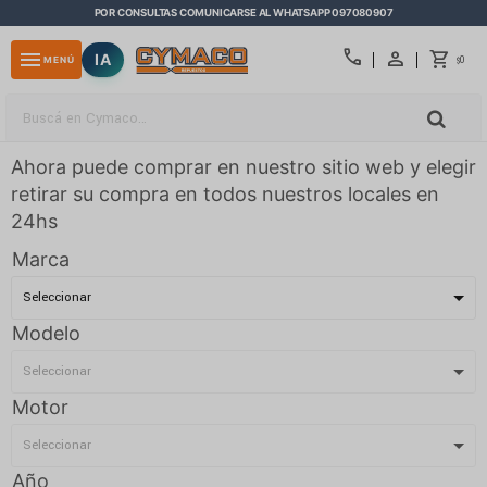
POR CONSULTAS COMUNICARSE AL WHATSAPP 097080907
close
call
menu
IA
0
MENÚ
$
Ahora puede comprar en nuestro sitio web y elegir
retirar su compra en todos nuestros locales en
24hs
Marca
Modelo
Motor
Año