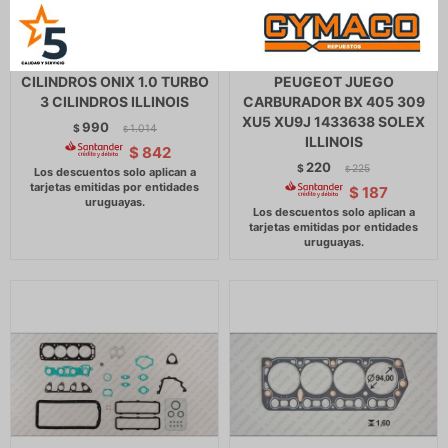
JUNTA CHEVROLET TAPA
JUNTA CITROEN -
CILINDROS ONIX 1.0 TURBO
PEUGEOT JUEGO
3 CILINDROS ILLINOIS
CARBURADOR BX 405 309
XU5 XU9J 1433638 SOLEX
990
$
1.014
$
ILLINOIS
$
842
220
$
225
$
$
187