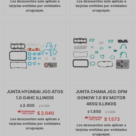
JUNTA HYUNDAI JGO ATOS
JUNTA CHANA JGO. DFM
1.0 G4HC ILLINOIS
GONOW 1.0 8V MOTOR
465Q ILLINOIS
2.400
$
2.459
$
1.850
$
1.895
$
2.040
$
$
1.573