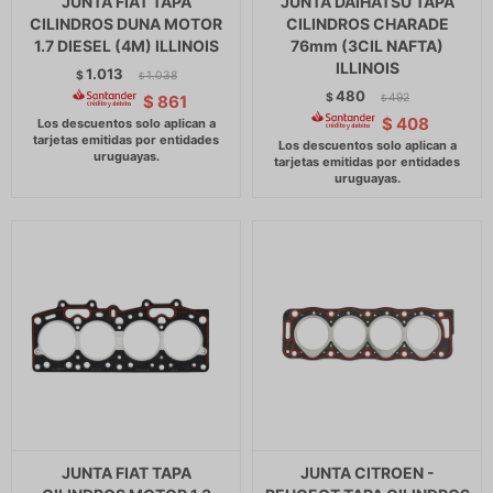
JUNTA FIAT TAPA
JUNTA DAIHATSU TAPA
CILINDROS DUNA MOTOR
CILINDROS CHARADE
1.7 DIESEL (4M) ILLINOIS
76mm (3CIL NAFTA)
ILLINOIS
1.013
$
1.038
$
480
$
492
$
861
$
$
408
JUNTA FIAT TAPA
JUNTA CITROEN -