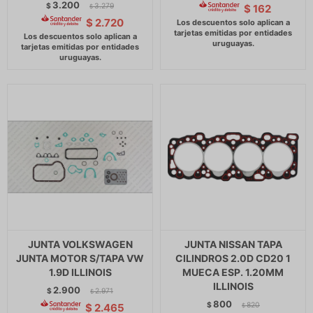
3.200
$
3.279
$
162
$
$
2.720
JUNTA VOLKSWAGEN
JUNTA NISSAN TAPA
JUNTA MOTOR S/TAPA VW
CILINDROS 2.0D CD20 1
1.9D ILLINOIS
MUECA ESP. 1.20MM
ILLINOIS
2.900
$
2.971
$
800
$
820
$
2.465
$