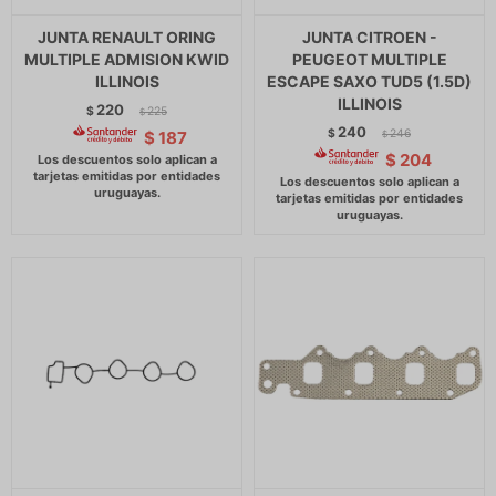
JUNTA RENAULT ORING
JUNTA CITROEN -
MULTIPLE ADMISION KWID
PEUGEOT MULTIPLE
ILLINOIS
ESCAPE SAXO TUD5 (1.5D)
ILLINOIS
220
$
225
$
240
$
246
$
187
$
$
204