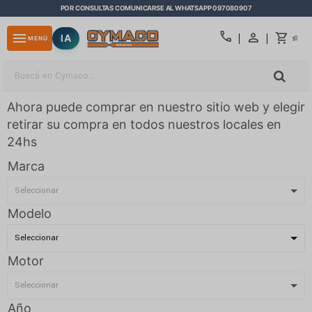
POR CONSULTAS COMUNICARSE AL WHATSAPP 097080907
close
call
menu
IA
0
MENÚ
$
Ahora puede comprar en nuestro sitio web y elegir
retirar su compra en todos nuestros locales en
24hs
Marca
Modelo
Motor
Año