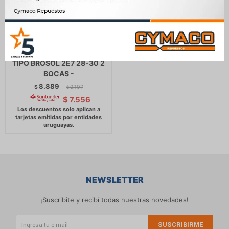
CARBURADOR
VOLKSWAGEN GOL 1.8 1.6
TIPO BROSOL 2E7 28-30 2
BOCAS -
8.889
$
9.107
$
$
7.556
NEWSLETTER
¡Suscribite y recibí todas nuestras novedades!
SUSCRIBIRME