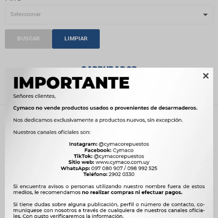
BUSCAR
LIMPIAR
CARBURADOR

Recientes
Filtrando por:
Motor
Carburador
Quitar filtros
Compatibilidad:
CHEVROLET