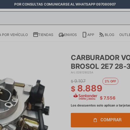
POR CONSULTAS COMUNICARSE AL WHATSAPP 097080907
 POR VEHÍCULO
TIENDAS
ENVIOS
APP
BLOG
OUTL
CARBURADOR VOL
BROSOL 2E7 28-3
026129025A
9.107
$
2
8.889
$
$
7.556
COMPRAR