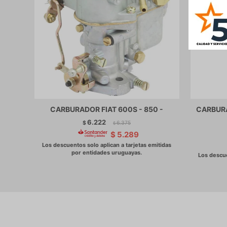
CARBURADOR FIAT 600S - 850 -
CARBUR
6.222
$
6.375
$
$
5.289