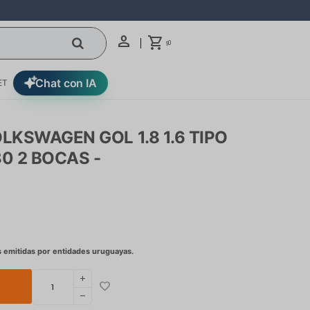
0
$
Chat con IA
ET
KSWAGEN GOL 1.8 1.6 TIPO
0 2 BOCAS -
add
remove