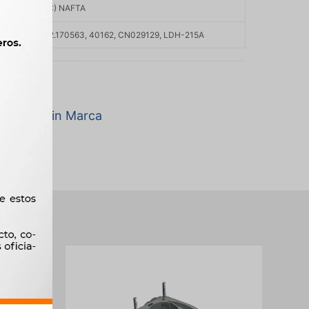
 AP-2000 (UQC) NAFTA
029129016, 32.170563, 40162, CN029129, LDH-215A
a marca Sin Marca