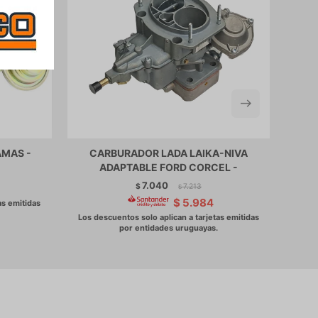
MAS -
CARBURADOR LADA LAIKA-NIVA
ADAPTABLE FORD CORCEL -
CI
7.040
$
7.213
$
$
5.984