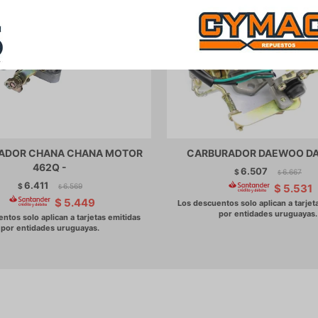
ADOR CHANA CHANA MOTOR
CARBURADOR DAEWOO DA
462Q -
6.507
$
6.667
$
6.411
$
6.569
$
5.531
$
$
5.449