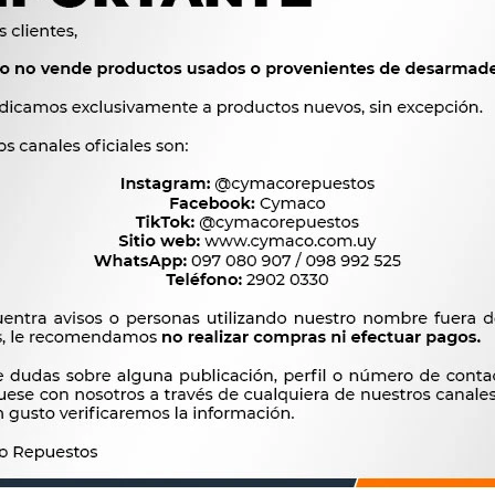
2.0 C20L NAFTA, 2.0 i
OEM
026129017, 029129015, 




Ver mas productos de l
Productos que te pueden interesar