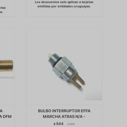
FA
BULBO INTERRUPTOR EFFA
A DFM
MARCHA ATRAS N/A -
544
$
558
$