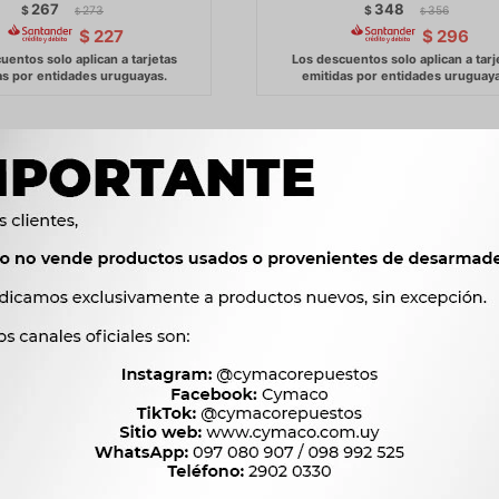
267
348
$
273
$
356
$
$
$
227
$
296
NTERRUPTOR JMC MARCHA
BULBO INTERRUPTOR
32 1043 ISUZU NKR 2.8 D
VOLKSWAGEN ACEITE 10