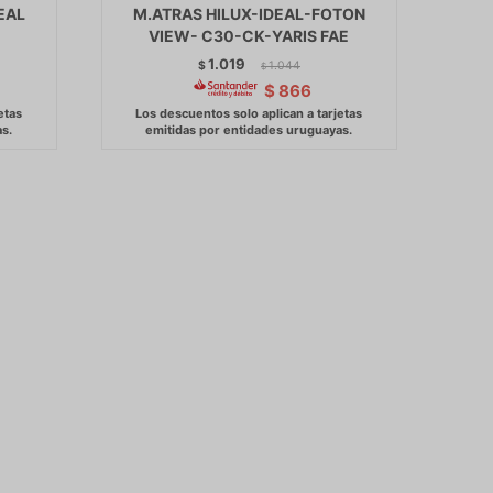
EAL
M.ATRAS HILUX-IDEAL-FOTON
VIEW- C30-CK-YARIS FAE
1.019
$
1.044
$
$
866