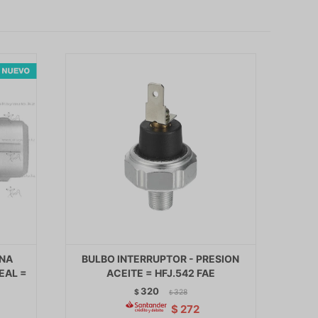
ANA
BULBO INTERRUPTOR - PRESION
EAL =
ACEITE = HFJ.542 FAE
320
$
328
$
$
272