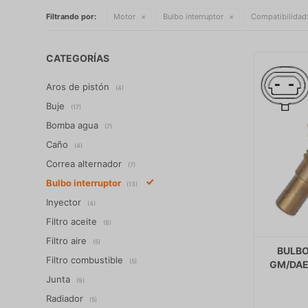
Filtrando por:
Motor
Bulbo interruptor
Compatibilidad
CATEGORÍAS
Aros de pistón
(4)
Buje
(17)
Bomba agua
(7)
Caño
(4)
Correa alternador
(7)
Bulbo interruptor
(13)
Inyector
(4)
Filtro aceite
(8)
Filtro aire
(5)
BULBO
Filtro combustible
(5)
GM/DAE
Junta
(9)
Radiador
(5)