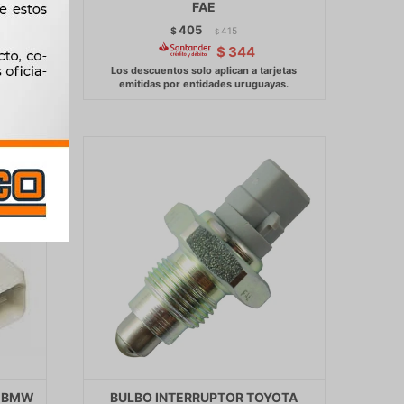
IMPIC
FAE
405
$
415
$
$
344
A BMW
BULBO INTERRUPTOR TOYOTA