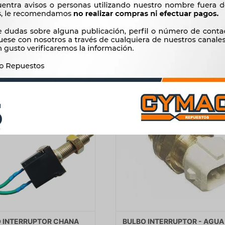
N/C -
UNIV.CONICO/ EFFA IDEAL OL
548
309
$
562
$
317
$
$
$
466
$
263
 INTERRUPTOR CHANA
BULBO INTERRUPTOR - AGU