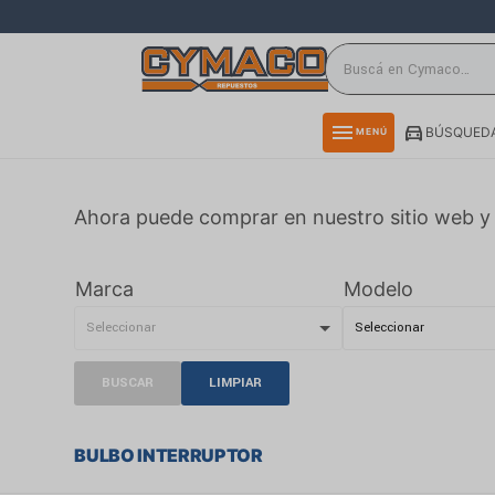
close
directions_car
storefront
menu
BÚSQUEDA
MENÚ
delivery_truck_speed
credit_card
Ahora puede comprar en nuestro sitio web y 
smartphone
rss_feed
Marca
Modelo
BUSCAR
LIMPIAR
BULBO INTERRUPTOR