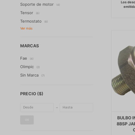
Soporte de motor
(4)
Tensor
(6)
Termostato
(6)
MARCAS
Fae
(4)
Olimpic
(2)
Sin Marca
(7)
PRECIO
($)
BULBO I
OK
8BSP JA