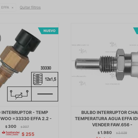
Quitar filtros
:
EFFA
 INTERRUPTOR - TEMP
BULBO INTERRUPTOR CH
WOO =33330 EFFA 2.2 -
TEMPERATURA AGUA EFFA ID
VENDER FAW.656 -
300
$
307
$
1.980
$
2.029
$
255
$