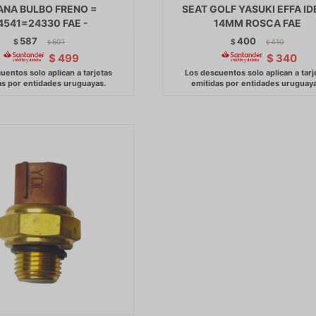
NA BULBO FRENO =
SEAT GOLF YASUKI EFFA ID
4541=24330 FAE -
14MM ROSCA FAE
587
400
$
601
$
410
$
$
$
499
$
340