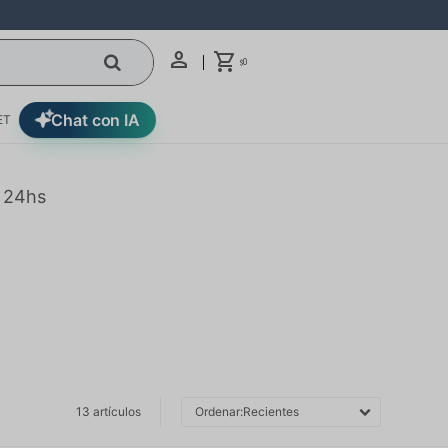
0
$
Chat con IA
ET
n 24hs
13 artículos
Recientes