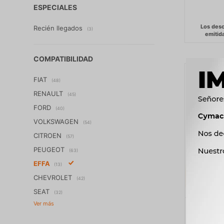
ESPECIALES
Recién llegados
(3)
COMPATIBILIDAD
FIAT
(48)
RENAULT
(45)
FORD
(40)
VOLKSWAGEN
(54)
CITROEN
(57)
PEUGEOT
(63)
EFFA
(13)
CHEVROLET
(42)
SEAT
(32)
BULBO I
ATRAS 10