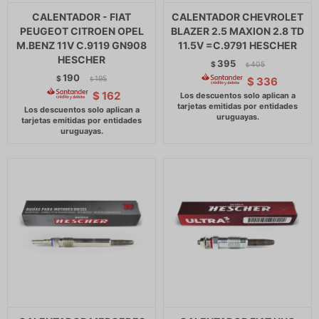
CALENTADOR - FIAT
CALENTADOR CHEVROLET
PEUGEOT CITROEN OPEL
BLAZER 2.5 MAXION 2.8 TD
M.BENZ 11V C.9119 GN908
11.5V =C.9791 HESCHER
HESCHER
395
$
405
$
190
$
195
$
336
$
$
162