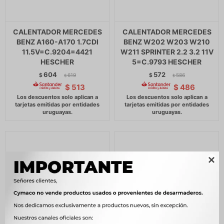
CALENTADOR MERCEDES
CALENTADOR MERCEDES
BENZ A160-A170 1.7CDI
BENZ W202 W203 W210
11.5V=C.9204=4421
W211 SPRINTER 2.2 3.2 11V
HESCHER
5=C.9793 HESCHER
604
572
$
619
$
586
$
$
$
513
$
486
