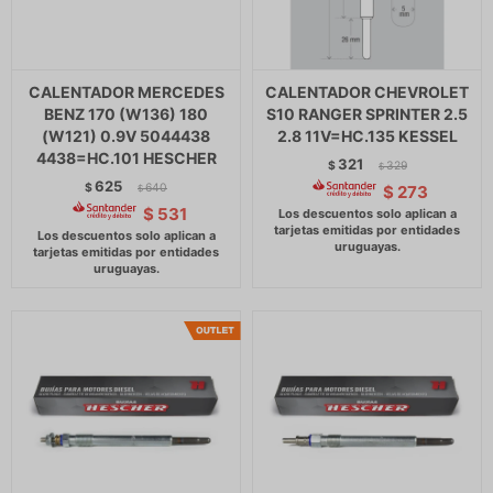
CALENTADOR MERCEDES
CALENTADOR CHEVROLET
BENZ 170 (W136) 180
S10 RANGER SPRINTER 2.5
(W121) 0.9V 5044438
2.8 11V=HC.135 KESSEL
4438=HC.101 HESCHER
321
$
329
$
625
$
640
$
273
$
$
531