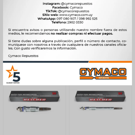
CALENTADOR MERCEDES
CALENTADOR MERCEDES
BENZ 280 320 SPRINTER
BENZ M.BENZ C180-C220-
415 3.0D 05/ OM642 7V
E200 11.5V 5 =C.9160
8X1 HESCHER
HESCHER
850
510
$
871
$
523
$
$
$
723
$
434