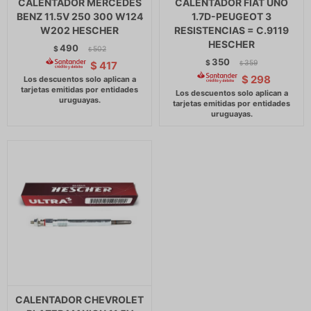
CALENTADOR MERCEDES
CALENTADOR FIAT UNO
BENZ 11.5V 250 300 W124
1.7D-PEUGEOT 3
W202 HESCHER
RESISTENCIAS = C.9119
HESCHER
490
$
502
$
350
$
359
$
417
$
$
298
CALENTADOR CHEVROLET