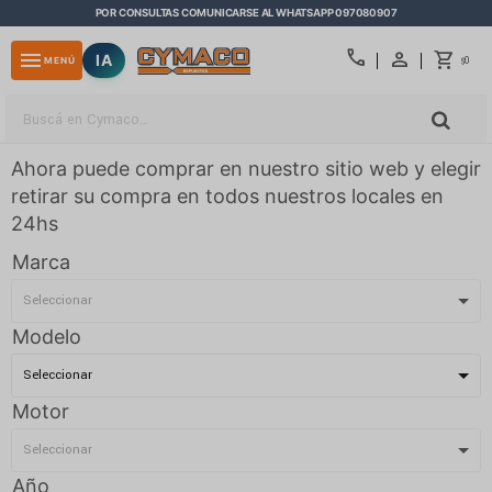
POR CONSULTAS COMUNICARSE AL WHATSAPP 097080907
close
call
menu
IA
0
MENÚ
$
Ahora puede comprar en nuestro sitio web y elegir
retirar su compra en todos nuestros locales en
24hs
Marca
Modelo
Motor
Año