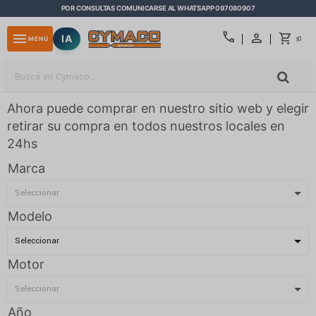
POR CONSULTAS COMUNICARSE AL WHATSAPP 097080907
close
call
menu
IA
0
MENÚ
$
Ahora puede comprar en nuestro sitio web y elegir
retirar su compra en todos nuestros locales en
24hs
Marca
Modelo
Motor
Año