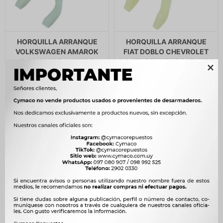
HORQUILLA ARRANQUE
HORQUILLA ARRANQUE
VOLKSWAGEN AMAROK
FIAT DOBLO CHEVROLET
3.0 V6 VALEO UNIFAP
1.3 JTD PEUGEOT 307 AUDI

3.2 VALEO UNIFAP
245
$
251
$
250
$
256
$
208
$
$
213