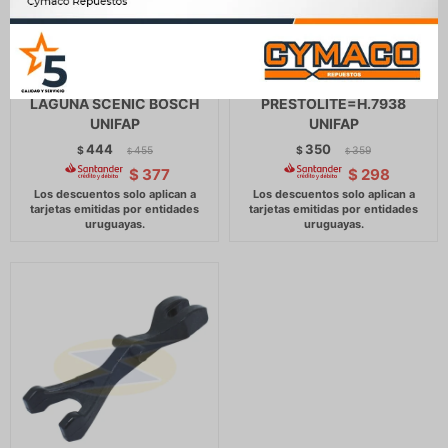
HORQUILLA ARRANQUE
HORQUILLA ARRANQUE -
RENAULT CLIO FLUENCE
M.BENZ S10 RANGER TIIDA
LAGUNA SCENIC BOSCH
PRESTOLITE=H.7938
UNIFAP
UNIFAP
444
350
$
455
$
359
$
$
$
377
$
298