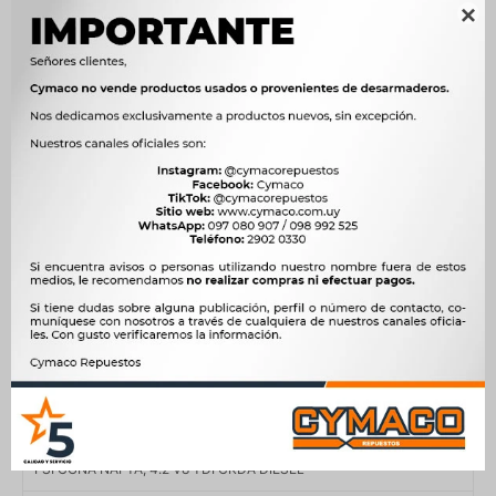
AUDI, CHEVROLET, CITROEN, FIAT, FORD, PEUGEOT, PORSCHE,

VOLKSWAGEN
Modelo
206, 207, 307, A4, A6, A7, A8, BERLINGO, C3, C4, CAYENNE,
COBALT, DOBLO, ECOSPORT, FIESTA, FOCUS, HOGGAR, PARTNER,
Q5, Q7, TUAREG
Motor
1.3 CDTI Z13 DT DIESEL, 1.3 JTD 16V MULTIJET 188A9000 DIESEL,
1.6 16V 109 CV NFU (TU5JP4) NAFTA, 1.6 16V 118 CV NFX (TU5JP4)
NAFTA, 1.6 16V N6A (TU5JP4) NAFTA, 1.6 16V SIGMA NAFTA, 2.8 FSi
204cv CHVA NAFTA, 2.8 FSi 209cv BDX NAFTA, 2.8 FSi 220cv
CCEA NAFTA, 3.0 D MCV.VC DIESEL, 3.0 TFSI 272cv CJWC NAFTA,
3.0 TFSi 300cv CGWB NAFTA, 3.0 TFSi 310cv CTUA NAFTA, 3.0
TFSi 333cv CREC NAFTA, 3.0 TFSI 333cv CTWA NAFTA, 3.0 V6 TDI
CNRB DIESEL, 3.0 V6 TDI CVWA DIESEL, 3.0 V6 TSI CJTA NAFTA,
3.0 V6 TSI Hybrid CGFA HIBRIDO, 3.2 FSi 255cv AUK NAFTA, 3.2 FSi
265cv CALA NAFTA, 4.0 TFSi 420cv CEVC NAFTA, 4.2 FSi 350cv
BVJ NAFTA, 4.2 FSI 350CV CDRA NAFTA, 4.2 FSi 420cv BNS
NAFTA, 4.2 V8 335cv BAT NAFTA, 4.2 V8 344cv BBK NAFTA, 4.2 V8
FSI CGNA NAFTA, 4.2 V8 TDI CKDA DIESEL