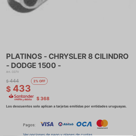
PLATINOS - CHRYSLER 8 CILINDRO
- DODGE 1500 -
337V
444
$
2
433
$
$
368
Pagos:
Ver opciones de pago y planes de cuotas