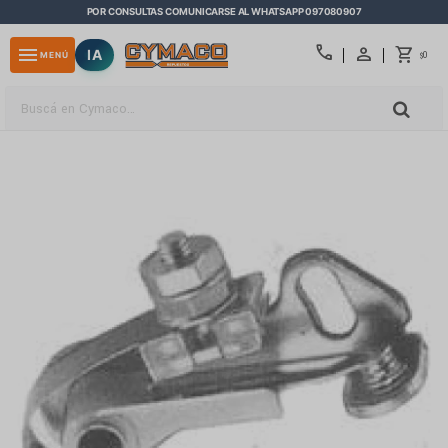
POR CONSULTAS COMUNICARSE AL WHATSAPP 097080907
close
call
menu
IA
0
MENÚ
$