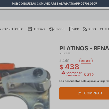
POR CONSULTAS COMUNICARSE AL WHATSAPP 097080907
 POR VEHÍCULO
TIENDAS
ENVIOS
APP
BLOG
OUTL
PLATINOS - RENA
X.579
449
$
2
438
$
$
372
COMPRAR