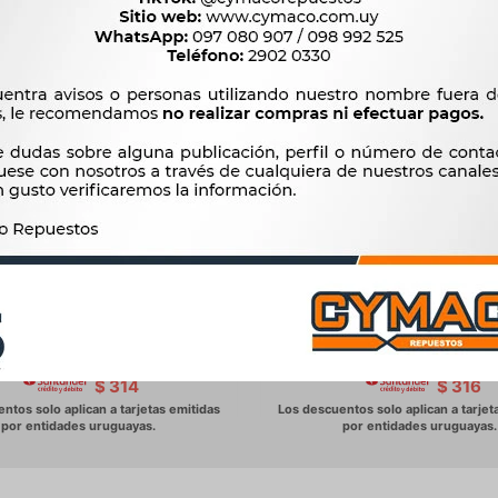
PLATINOS - MORRIS -
PLATINOS - HILLMAN JAG
369
372
$
378
$
381
$
$
$
314
$
316