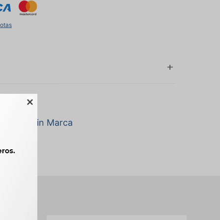
uotas

a marca Sin Marca