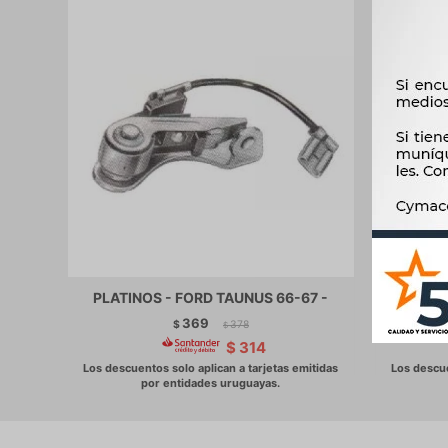
PLATINOS - FORD TAUNUS 66-67 -
369
$
378
$
$
314