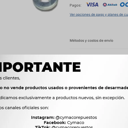
Pagos:
Ver opciones de pago y planes de c
Métodos y costos de envío




Ver mas productos de l
Productos que te pueden interesar