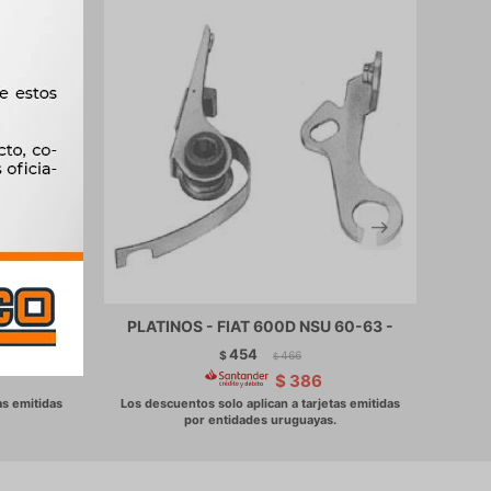
UAR -
PLATINOS - FIAT 600D NSU 60-63 -
PLAT
454
$
466
$
$
386