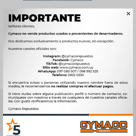

Métodos y costos de envío




Ver mas productos de la marca Weston
Productos que te pueden interesar