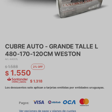
CUBRE AUTO - GRANDE TALLE L
480-170-120CM WESTON
44001L
1.588
$
2
1.550
$
$
1.318
Pagos:
Ver opciones de pago y planes de cuotas