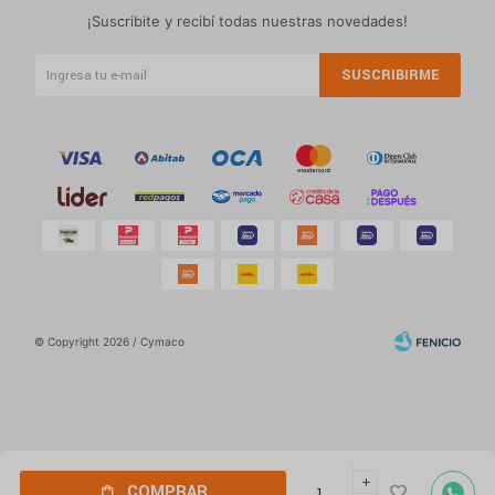
¡Suscribite y recibí todas nuestras novedades!
SUSCRIBIRME
© Copyright 2026 / Cymaco
Por
consultas
add
Fenicio
COMPRAR
no dudes