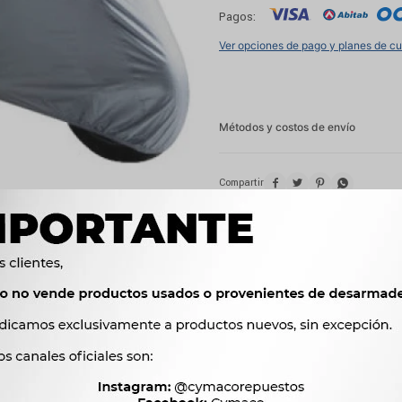
Pagos:
Ver opciones de pago y planes de c
Métodos y costos de envío




Ver mas productos de l
Productos que te pueden interesar