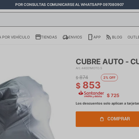
POR CONSULTAS COMUNICARSE AL WHATSAPP 097080907
 POR VEHÍCULO
TIENDAS
ENVIOS
APP
BLOG
OUTL
CUBRE AUTO - 
44001MOTO.S
874
$
2
853
$
$
725
COMPRAR