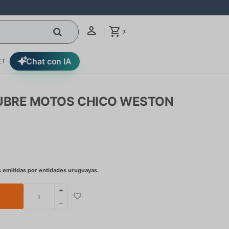
0
$
Chat con IA
ET
CUBRE MOTOS CHICO WESTON
add
remove