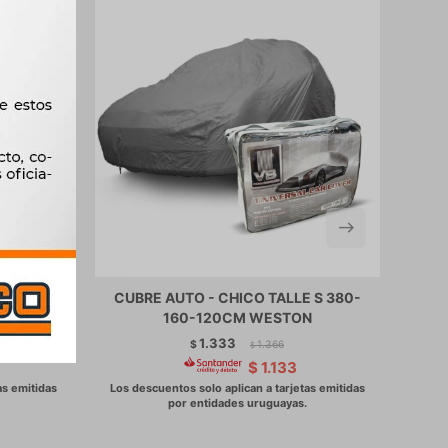
S TALLE
CUBRE AUTO - CHICO TALLE S 380-
CU
STON
160-120CM WESTON
1.333
$
1.366
$
$
1.133