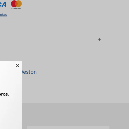
uotas

a marca Weston