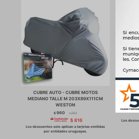
CUBRE AUTO - CUBRE MOTOS
CUBRE A
MEDIANO TALLE M 203X89X111CM
GRAND
WESTON
960
$
984
$
$
816