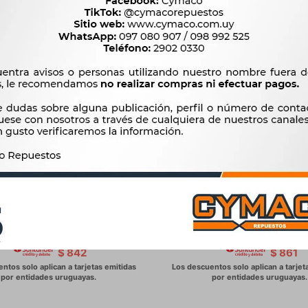
UTO - CUBRE MOTOS TALLE L
CUBRE AUTO - CUBRE MOTO
E 229X100X125CM WESTON
XL 246X105X127cm WE
990
1.013
$
1.014
$
1.038
$
$
$
842
$
861