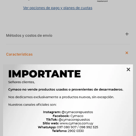
Ver opciones de pago y planes de cuotas
Métodos y costos de envío
Características

Año
2016 - 2018, 2020 - 2023, 2022 - 2024
Compatibilidad
RENAULT
Modelo
CAPTUR, DUSTER, OROCH
Motor
1.2 TCe 16V 120 hp H5FT NAFTA, 1.3 TCe HR13DDT NAFTA, 1.6 SCe
115cv H4M (HR16DE) NAFTA
OEM
490014281R