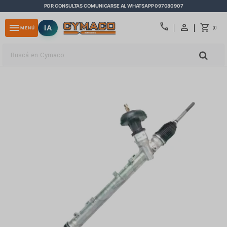
POR CONSULTAS COMUNICARSE AL WHATSAPP 097080907
close
call
menu
IA
0
MENÚ
$