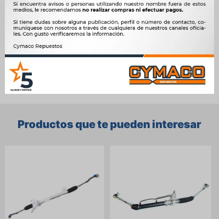




Ver mas productos de la marca Sin Marca
Productos que te pueden interesar