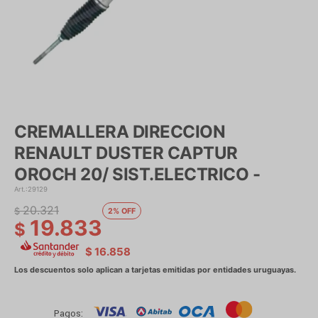
CREMALLERA DIRECCION
RENAULT DUSTER CAPTUR
OROCH 20/ SIST.ELECTRICO -
29129
20.321
$
2
19.833
$
$
16.858
Pagos: