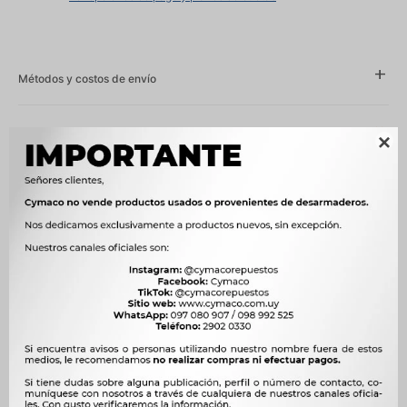
Métodos y costos de envío
Características

Año
2016 - 2018
Compatibilidad
TOYOTA
Modelo
HILUX
Motor
2.4 D-4D 2GD-FTV DIESEL, 2.8 D 1GD-FTV DIESEL




Ver mas productos de la marca Sin Marca