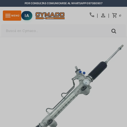
POR CONSULTAS COMUNICARSE AL WHATSAPP 097080907
close
call
menu
IA
0
MENÚ
$