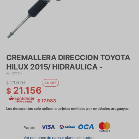
CREMALLERA DIRECCION TOYOTA
HILUX 2015/ HIDRAULICA -
27051K
21.676
$
2
21.156
$
$
17.983
Pagos:
Ver opciones de pago y planes de cuotas