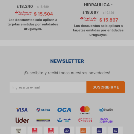
HIDRAULICA -
18.240
$
18.689
$
18.667
$
19.126
$
15.504
$
$
15.867
NEWSLETTER
¡Suscribite y recibí todas nuestras novedades!
SUSCRIBIRME